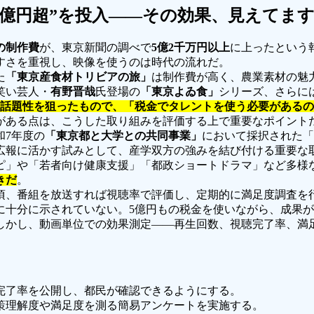
5億円超”を投入――その効果、見えてま
の制作費
が、東京新聞の調べで
5億2千万円以上
に上ったという
すさを重視し、映像を使うのは時代の流れだ。
た
「東京産食材トリビアの旅」
は制作費が高く、農業素材の魅
笑い芸人・
有野晋哉
氏登場の
「東京よゐ食」
シリーズ、さらに
話題性を狙ったもので、「税金でタレントを使う必要があるの
がある点は、こうした取り組みを評価する上で重要なポイント
和7年度の
「東京都と大学との共同事業」
において採択された「
広報に活かす試みとして、産学双方の強みを結び付ける重要な
ピ」や「若者向け健康支援」「都政ショートドラマ」など多様
きだ
。
頃、番組を放送すれば視聴率で評価し、定期的に満足度調査を
に十分に示されていない。5億円もの税金を使いながら、成果
しかし、動画単位での効果測定――再生回数、視聴完了率、満
完了率を公開し、都民が確認できるようにする。
策理解度や満足度を測る簡易アンケートを実施する。