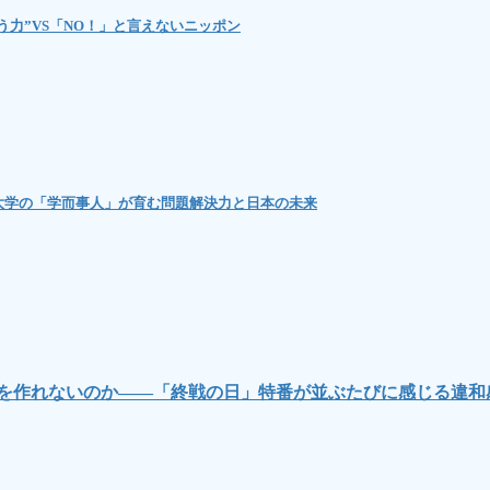
力”VS「NO！」と言えないニッポン
林大学の「学而事人」が育む問題解決力と日本の未来
”を作れないのか――「終戦の日」特番が並ぶたびに感じる違和