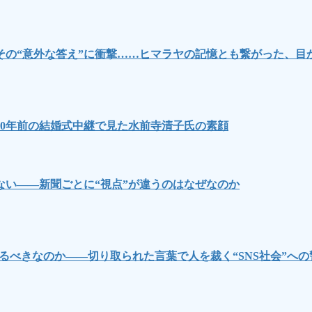
その“意外な答え”に衝撃……ヒマラヤの記憶とも繋がった、目
0年前の結婚式中継で見た水前寺清子氏の素顔
い――新聞ごとに“視点”が違うのはなぜなのか
るべきなのか――切り取られた言葉で人を裁く“SNS社会”への