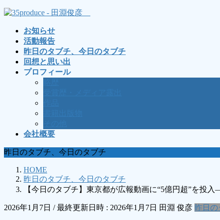
コ
ナ
ン
ビ
お知らせ
テ
ゲ
活動報告
ン
ー
昨日のタブチ、今日のタブチ
ツ
シ
回想と思い出
へ
ョ
プロフィール
ス
ン
略歴
キ
に
受賞歴・メディア露出
ッ
移
作品
プ
動
書籍出版物
その他
会社概要
昨日のタブチ、今日のタブチ
HOME
昨日のタブチ、今日のタブチ
【今日のタブチ】東京都が広報動画に“5億円超”を投入
2026年1月7日
/ 最終更新日時 :
2026年1月7日
田淵 俊彦
昨日の