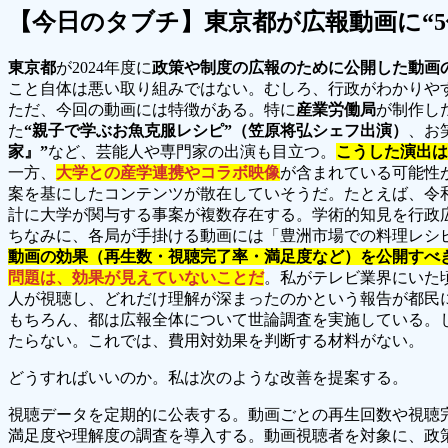
【今日のタブチ】東京都が広報動画に“
東京都
が2024年度に
政策や制度の広報のために公開した動画
こと自体は悪い取り組みではない。むしろ、行政がわかりや
ただ、今回の動画には特徴がある。特に
産業労働局
が制作し
た
“親子で学ぶお魚克服レシピ”（笠原将弘シェフ出演）
、お
家』”
など、芸能人や専門家の出演も目立つ。
こうした演出は
一方、
大学との産学連携やコラボ映像
が含まれている可能性
案を基にしたコンテンツが散在していそうだ。たとえば、令
計に大学が関与する事案が複数存在する。学術的知見を行政
ちなみに、各局が手掛ける動画には「豊洲市場での料理レシ
動画の効果（再生数・視聴完了率・満足度など）を公開すべ
問題は、効果が見えていないことだ
。私がテレビ業界にいた
人が視聴し、どれだけ理解が深まったのかという報告が都民
もちろん、都は広報全体について世論調査を実施している。
たらない。これでは、費用対効果を判断する材料がない。
どうすればいいのか。私は次のような改善を提案する。
視聴データを定期的に公表する。動画ごとの再生回数や視聴
満足度や理解度の調査を導入する。動画視聴者を対象に、政