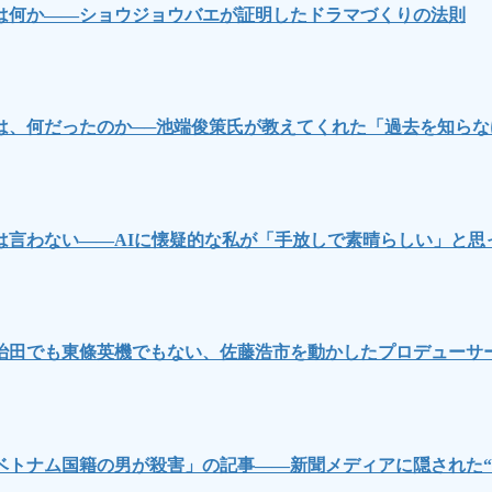
は何か――ショウジョウバエが証明したドラマづくりの法則
は、何だったのか──池端俊策氏が教えてくれた「過去を知ら
言わない――AIに懐疑的な私が「手放しで素晴らしい」と思
治田でも東條英機でもない、佐藤浩市を動かしたプロデューサ
ベトナム国籍の男が殺害」の記事――新聞メディアに隠された“