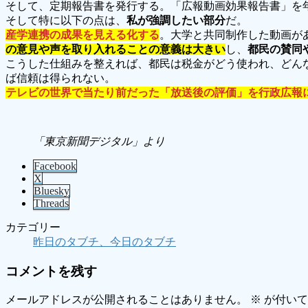
そして、定期報告書を発行する。「広報動画効果報告書」を
そして特に以下の点は、
私が強調したい部分
だ。
産学連携の成果を見える化する
。大学と共同制作した動画が
の意見や声を取り入れることの意義は大きい
し、
都民の賛同
こうした仕組みを整えれば、都民は税金がどう使われ、どん
ば信頼は得られない。
テレビの世界で当たり前だった「放送後の評価」を行政広報
「東京新聞デジタル」より
Facebook
X
Bluesky
Threads
カテゴリー
昨日のタブチ、今日のタブチ
コメントを残す
メールアドレスが公開されることはありません。
※
が付いて