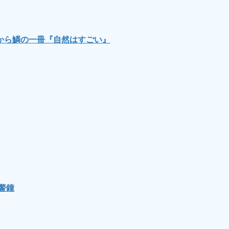
から鱗の一冊『自然はすごい』
警鐘