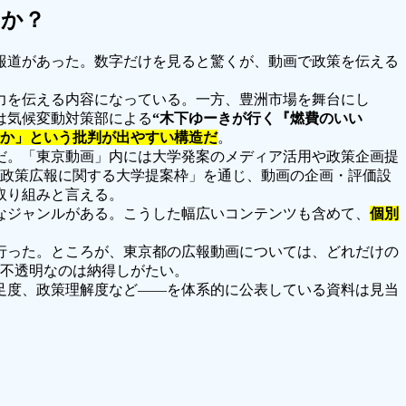
すか？
報道があった。数字だけを見ると驚くが、動画で政策を伝える
力を伝える内容になっている。一方、豊洲市場を舞台にし
は気候変動対策部による
“木下ゆーきが行く『燃費のいい
か」という批判が出やすい構造だ
。
だ。「東京動画」内には大学発案のメディア活用や政策企画提
政策広報に関する大学提案枠」を通じ、動画の企画・評価設
取り組みと言える。
なジャンルがある。こうした幅広いコンテンツも含めて、
個別
行った。ところが、東京都の広報動画については、どれだけの
が不透明なのは納得しがたい。
足度、政策理解度など――を体系的に公表している資料は見当