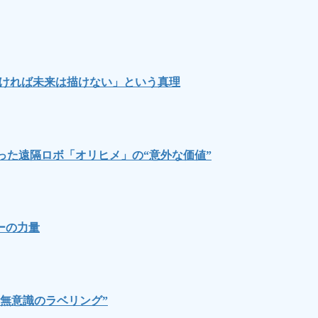
なければ未来は描けない」という真理
った遠隔ロボ「オリヒメ」の“意外な価値”
ーの力量
無意識のラベリング”