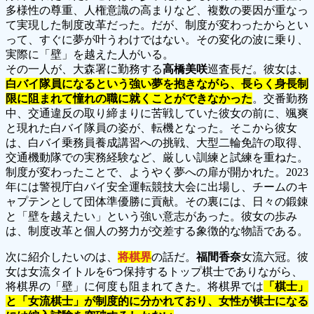
多様性の尊重、人権意識の高まりなど、複数の要因が重なっ
て実現した制度改革だった。だが、制度が変わったからとい
って、すぐに夢が叶うわけではない。その変化の波に乗り、
実際に「壁」を越えた人がいる。
その一人が、大森署に勤務する
高橋美咲
巡査長だ。彼女は、
白バイ隊員になるという強い夢を抱きながら、長らく身長制
限に阻まれて憧れの職に就くことができなかった
。交番勤務
中、交通違反の取り締まりに苦戦していた彼女の前に、颯爽
と現れた白バイ隊員の姿が、転機となった。そこから彼女
は、白バイ乗務員養成講習への挑戦、大型二輪免許の取得、
交通機動隊での実務経験など、厳しい訓練と試練を重ねた。
制度が変わったことで、ようやく夢への扉が開かれた。2023
年には警視庁白バイ安全運転競技大会に出場し、チームのキ
ャプテンとして団体準優勝に貢献。その裏には、日々の鍛錬
と「壁を越えたい」という強い意志があった。彼女の歩み
は、制度改革と個人の努力が交差する象徴的な物語である。
次に紹介したいのは、
将棋界
の話だ。
福間香奈
女流六冠。彼
女は女流タイトルを6つ保持するトップ棋士でありながら、
将棋界の「壁」に何度も阻まれてきた。将棋界では
「棋士」
と「女流棋士」が制度的に分かれており、女性が棋士になる