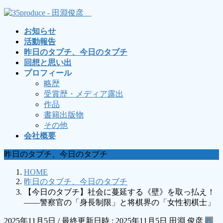
コ
ナ
ン
ビ
お知らせ
テ
ゲ
活動報告
ン
ー
昨日のタブチ、今日のタブチ
ツ
シ
回想と思い出
へ
ョ
プロフィール
ス
ン
略歴
キ
に
受賞歴・メディア露出
ッ
移
作品
プ
動
書籍出版物
その他
会社概要
昨日のタブチ、今日のタブチ
HOME
昨日のタブチ、今日のタブチ
【今日のタブチ】社会に蔓延する《壁》を取っ払え！
――警察官の「身長制限」と将棋界の「女性初棋士」
2025年11月5日
/ 最終更新日時 :
2025年11月5日
田淵 俊彦
昨