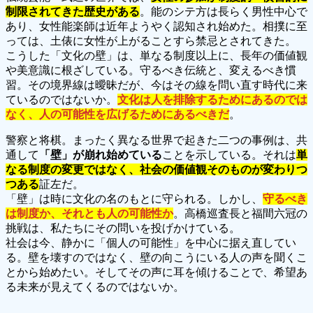
制限されてきた歴史がある
。能のシテ方は長らく男性中心で
あり、女性能楽師は近年ようやく認知され始めた。相撲に至
っては、土俵に女性が上がることすら禁忌とされてきた。
こうした「文化の壁」は、単なる制度以上に、長年の価値観
や美意識に根ざしている。守るべき伝統と、変えるべき慣
習。その境界線は曖昧だが、今はその線を問い直す時代に来
ているのではないか。
文化は人を排除するためにあるのでは
なく、人の可能性を広げるためにあるべきだ
。
警察と将棋。まったく異なる世界で起きた二つの事例は、共
通して
「壁」が崩れ始めている
ことを示している。それは
単
なる制度の変更ではなく、社会の価値観そのものが変わりつ
つある
証左だ。
「壁」は時に文化の名のもとに守られる。しかし、
守るべき
は制度か、それとも人の可能性か
。高橋巡査長と福間六冠の
挑戦は、私たちにその問いを投げかけている。
社会は今、静かに「個人の可能性」を中心に据え直してい
る。壁を壊すのではなく、壁の向こうにいる人の声を聞くこ
とから始めたい。そしてその声に耳を傾けることで、希望あ
る未来が見えてくるのではないか。