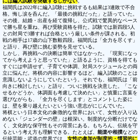
には編入試験を突破するしかない
。
福間氏は2022年に編入試験に挑戦するも結果は3連敗で不合
格。悔し涙を呑んだ。「最後の挑戦だった」と語っていた。
その後、結婚・出産を経て復帰し、公式戦で驚異的なペース
で勝ち星を重ね、再び受験資格を得た。試験では新四段5人
との対局で3勝すれば合格という厳しい条件が課される。初
戦の相手は17歳の山下数毅四段。福間氏は「全力を尽くす」
と語り、再び壁に挑む姿勢を見せている。
しかし、再挑戦への決断は簡単ではなかった。「現実になっ
てから考えようと思っていた」と語るように、資格を得ても
すぐには申請せず、子育てや体調、対局スケジュールとの両
立に悩んだ。将棋の内容に影響するほど、編入試験のことは
意識しないようにしていたという。それでも、福間氏は「前
向きに検討したい」と語り、ついに挑戦を決意した。「こな
せるかどうか、体調面も考慮して決めたい」と慎重に言葉を
選びながらも、「全力を尽くします」とコメントした姿に
は、壁を乗り越えたいという強い意志がにじんでいた。
将棋という日本文化の象徴的な世界において、女性が入り込
めない「ジェンダーの壁」は根深い。制度的な分断だけでな
く、文化的な保守性もその背景にある。もちろん、伝統を守
るという考え方も理解できる。たとえば、
能楽や相撲
などの
伝統芸能・武道の世界では、
女性の参加が制度的・慣習的に