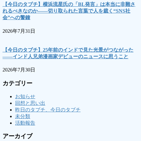
【今日のタブチ】横浜流星氏の「BL発言」は本当に非難さ
れるべきなのか――切り取られた言葉で人を裁く“SNS社
会”への警鐘
2026年7月31日
【今日のタブチ】25年前のインドで見た光景がつながった
――インド人兄弟漫画家デビューのニュースに思うこと
2026年7月30日
カテゴリー
お知らせ
回想と思い出
昨日のタブチ、今日のタブチ
未分類
活動報告
アーカイブ