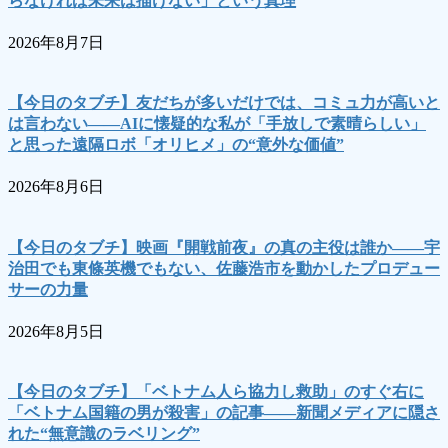
らなければ未来は描けない」という真理
2026年8月7日
【今日のタブチ】友だちが多いだけでは、コミュ力が高いと
は言わない――AIに懐疑的な私が「手放しで素晴らしい」
と思った遠隔ロボ「オリヒメ」の“意外な価値”
2026年8月6日
【今日のタブチ】映画『開戦前夜』の真の主役は誰か――宇
治田でも東條英機でもない、佐藤浩市を動かしたプロデュー
サーの力量
2026年8月5日
【今日のタブチ】「ベトナム人ら協力し救助」のすぐ右に
「ベトナム国籍の男が殺害」の記事――新聞メディアに隠さ
れた“無意識のラベリング”