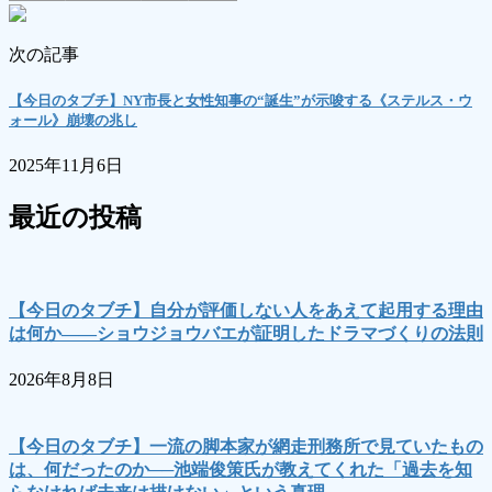
次の記事
【今日のタブチ】NY市長と女性知事の“誕生”が示唆する《ステルス・ウ
ォール》崩壊の兆し
2025年11月6日
最近の投稿
【今日のタブチ】自分が評価しない人をあえて起用する理由
は何か――ショウジョウバエが証明したドラマづくりの法則
2026年8月8日
【今日のタブチ】一流の脚本家が網走刑務所で見ていたもの
は、何だったのか──池端俊策氏が教えてくれた「過去を知