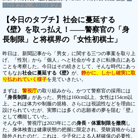
日のタブチ、今日のタブチ
【今日のタブチ】社会に蔓延する
《壁》を取っ払え！――警察官の「身
長制限」と将棋界の「女性初棋士」
昨日は、新聞記事から「男女」に関する三つの事案を取り上
げ、「性別」から「個人」へと社会が今まさに転換点にある
ことを考察した。今日はその続きとして、そんな時代にあっ
てもなお
社会に蔓延する《壁》
が、
静かに、しかし確実に取
り払われていく様子
を見ていきたい。
まずは、
警視庁
の取り組みから。かつて警察官の採用には
「身長制限」
があった。男性は160cm以上、女性は154cm以
上。これは体力や制服の規格、さらには視認性などを理由に
設けられていたが、実際には多くの志願者の夢を阻む「壁」
として機能していた。
そんな中、警視庁は2023年にこの
身長・体重制限を撤廃
し
た。身体検査は健康状態の把握に限定され、受験資格からは
除外されたのだ。これは、少子化による人材確保の必要性、