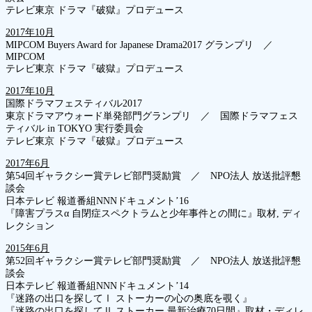
テレビ東京 ドラマ『破獄』プロデュース
2017年10月
MIPCOM Buyers Award for Japanese Drama2017 グランプリ ／
MIPCOM
テレビ東京 ドラマ『破獄』プロデュース
2017年10月
国際ドラマフェスティバル2017
東京ドラマアウォード単発部門グランプリ ／ 国際ドラマフェス
ティバル in TOKYO 実行委員会
テレビ東京 ドラマ『破獄』プロデュース
2017年6月
第54回ギャラクシー賞テレビ部門奨励賞 ／ NPO法人 放送批評懇
談会
日本テレビ 報道番組NNNドキュメント’16
『障害プラスα 自閉症スペクトラムと少年事件との間に』取材, ディ
レクション
2015年6月
第52回ギャラクシー賞テレビ部門奨励賞 ／ NPO法人 放送批評懇
談会
日本テレビ 報道番組NNNドキュメント’14
『迷路の出口を探してⅠ ストーカーの心の奥底を覗く』
『迷路の出口を探してⅡ ストーカー 最新治療70日間』取材・ディレ