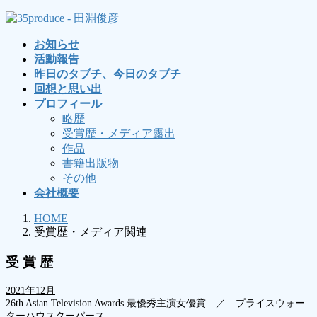
コ
ナ
ン
ビ
お知らせ
テ
ゲ
活動報告
ン
ー
昨日のタブチ、今日のタブチ
ツ
シ
回想と思い出
へ
ョ
プロフィール
ス
ン
略歴
キ
に
受賞歴・メディア露出
ッ
移
作品
プ
動
書籍出版物
その他
会社概要
HOME
受賞歴・メディア関連
受 賞 歴
2021年12月
26th Asian Television Awards 最優秀主演女優賞 ／ プライスウォー
ターハウスクーパース