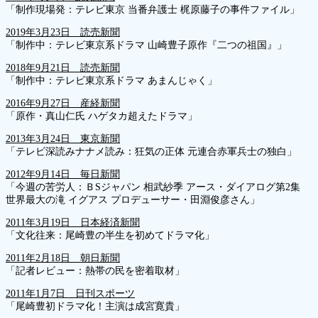
「制作現場発：テレビ東京 当番弁護士 梶原藤子の事件ファイル」
2019年3月23日 読売新聞
「制作中：テレビ東京系ドラマ 山崎豊子原作『二つの祖国』」
2018年9月21日 読売新聞
「制作中：テレビ東京系ドラマ あまんじゃく」
2016年9月27日 産経新聞
「原作・真山仁氏 ハゲタカ超えたドラマ」
2013年3月24日 東京新聞
「テレビ深読みナナメ読み：狂気の正体 元連合赤軍兵士の独白」
2012年9月14日 毎日新聞
「今週の苦労人：ＢSジャパン 相武紗季 アース・ダイアログ第2集
世界最大の滝 イグアス プロデューサー・田淵俊彦さん」
2011年3月19日 日本経済新聞
「文化往来：尾崎豊の半生を初めてドラマ化」
2011年2月18日 朝日新聞
「記者レビュー：熱帯の民を密着取材」
2011年1月7日 日刊スポーツ
「尾崎豊初ドラマ化！主演は成宮寛貴」