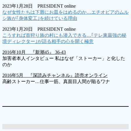
2023年1月28日 PRESIDENT online
なぜ女性たちは下唇にお皿をはめるのか…エチオピアのムル
シ族が｢身体変工｣を続けている理由
2023年1月20日 PRESIDENT online
こうすれば首狩り族の村にも潜入できる…｢テレ東最強の秘
境ディレクター｣が語る相手の心を開く極意
2016年10月 『新潮45』 36-43
加害者本人インタビュー 私はなぜ「ストーカー」と化した
のか
2016年5月 『深読みチャンネル』読売オンライン
高齢ストーカー…仕事一筋、真面目人間が陥るワナ