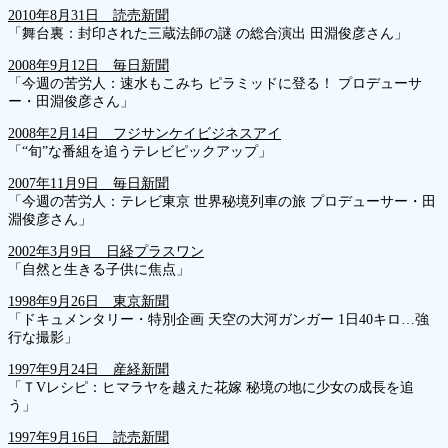
2010年8月31日 読売新聞
「舞台裏：封印された三蔵法師の謎 の総合演出 田淵俊彦さん」
2008年9月12日 毎日新聞
「今週の苦労人：速水もこみち ピラミッドに登る！ プロデューサ
ー・田淵俊彦さん」
2008年2月14日 フジサンケイビジネスアイ
「“旬”な番組を追うテレビピックアップ」
2007年11月9日 毎日新聞
「今週の苦労人：テレビ東京 世界秘境列車の旅 プロデューサー・田
淵俊彦さん」
2002年3月9日 日経プラスワン
「自然と生きる子供に焦点」
1998年9月26日 東京新聞
「ドキュメンタリー・特別企画 天空の大河ガンガー 1日40キロ…強
行な撮影」
1997年9月24日 産経新聞
「ＴVレシピ：ヒマラヤを越えた花嫁 秘境の地に少女の成長を追
う」
1997年9月16日 読売新聞