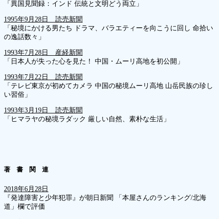
「異国見聞録：インド 伝統と文明どう両立」
1995年9月28日 読売新聞
「秘境にかける男たち ドラマ、バラエティーを向こうに回し 命拾い
の逸話数々」
1993年7月28日 産経新聞
「日本人が失った心を見た！ 中国・ムーリ高地を初公開」
1993年7月22日 読売新聞
「テレビ東京が初めてカメラ 中国の秘境ムーリ高地 山岳民族の珍し
い習俗」
1993年3月19日 読売新聞
「ヒマラヤの秘境ラダック 厳しい自然、素朴な生活」
著 書 関 連
2018年6月28日
『発達障害と少年犯罪』が朝日新聞 「本屋さんのランキング/北海
道」欄で評価