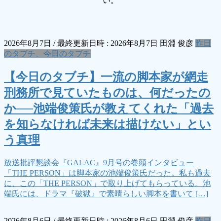
い。
2026年8月7日
/ 最終更新日時 :
2026年8月7日
田淵 俊彦
昨日
のタブチ、今日のタブチ
【今日のタブチ】一流の脚本家が網走
刑務所で見ていたものは、何だったの
か──池端俊策氏が教えてくれた「過去
を知らなければ未来は描けない」とい
う真理
放送批評懇談会『GALAC』9月号の巻頭インタビュー
「THE PERSON」は脚本家の池端俊策氏だった。私も過去
に、この「THE PERSON」で取り上げてもらっている。池
端氏には、ドラマ『破獄』で素晴らしい脚本を書いて […]
2026年8月6日
/ 最終更新日時 :
2026年8月6日
田淵 俊彦
昨日