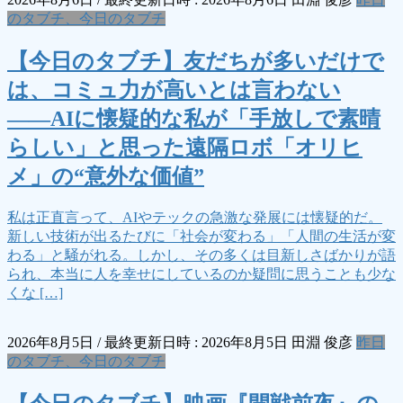
のタブチ、今日のタブチ
【今日のタブチ】友だちが多いだけで
は、コミュ力が高いとは言わない
――AIに懐疑的な私が「手放しで素晴
らしい」と思った遠隔ロボ「オリヒ
メ」の“意外な価値”
私は正直言って、AIやテックの急激な発展には懐疑的だ。
新しい技術が出るたびに「社会が変わる」「人間の生活が変
わる」と騒がれる。しかし、その多くは目新しさばかりが語
られ、本当に人を幸せにしているのか疑問に思うことも少な
くな […]
2026年8月5日
/ 最終更新日時 :
2026年8月5日
田淵 俊彦
昨日
のタブチ、今日のタブチ