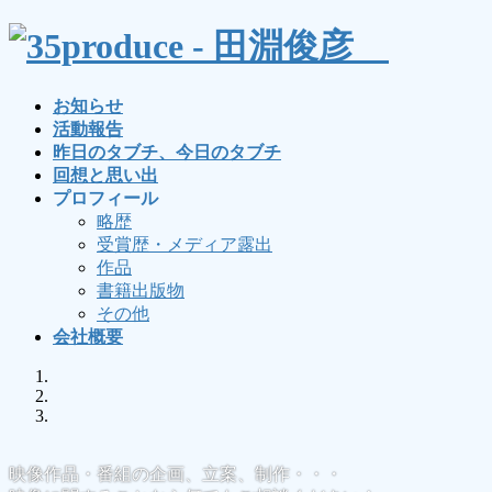
コ
ナ
ン
ビ
テ
ゲ
ン
ー
お知らせ
ツ
シ
活動報告
へ
ョ
昨日のタブチ、今日のタブチ
ス
ン
回想と思い出
キ
に
プロフィール
ッ
移
略歴
プ
動
受賞歴・メディア露出
作品
書籍出版物
その他
会社概要
映像作品・番組の企画、立案、制作・・・