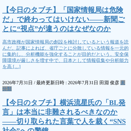
【今日のタブチ】「国家情報局は危険
だ」で終わってはいけない――新聞ご
とに“視点”が違うのはなぜなのか
高市政権が国家情報局の創設を検討しているという報道を読
んだ。記事によれば、省庁ごとに分散している情報を一元的
に集約し、分析機能を強化することが目的だという。安全保
障環境が厳しさを増す中で、日本として情報収集や分析能力
を高 […]
2026年7月31日
/ 最終更新日時 :
2026年7月31日
田淵 俊彦
未
分類
【今日のタブチ】横浜流星氏の「BL発
言」は本当に非難されるべきなのか
――切り取られた言葉で人を裁く“SNS
社会”への警鐘