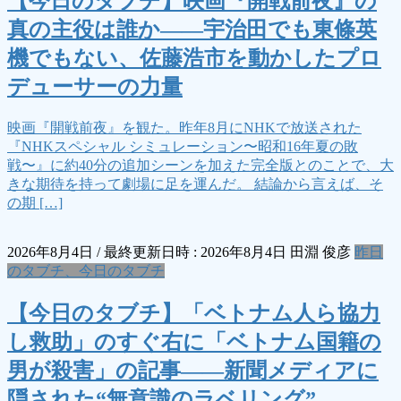
【今日のタブチ】映画『開戦前夜』の
真の主役は誰か――宇治田でも東條英
機でもない、佐藤浩市を動かしたプロ
デューサーの力量
映画『開戦前夜』を観た。昨年8月にNHKで放送された
『NHKスペシャル シミュレーション〜昭和16年夏の敗
戦〜』に約40分の追加シーンを加えた完全版とのことで、大
きな期待を持って劇場に足を運んだ。 結論から言えば、そ
の期 […]
2026年8月4日
/ 最終更新日時 :
2026年8月4日
田淵 俊彦
昨日
のタブチ、今日のタブチ
【今日のタブチ】「ベトナム人ら協力
し救助」のすぐ右に「ベトナム国籍の
男が殺害」の記事――新聞メディアに
隠された“無意識のラベリング”