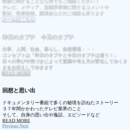
映像に関することなら何でもご相談ください！
テレビ、メディア、芸能界事情に関するコメントや
取材、執筆依頼、講演会などのご相談も承ります
メールはこちら
昨日のタブチ 今日のタブチ
仕事、人間、社会、暮らし、自然環境・・・
コンセプトは「昨日のタブチと今日のタブチは違う！」
日々の学びや気づきによって意識や考え方が変化してゆくさ
まをお伝えしてゆきます
READ MORE
回想と思い出
ドキュメンタリー番組で多くの秘境を訪ねたストーリー
３７年間かかわったテレビ業界のこと
そして、自身の思い出や逸話、エピソードなど
READ MORE
Previous
Next