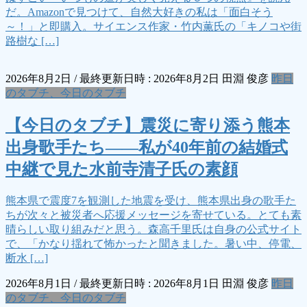
だ。Amazonで見つけて、自然大好きの私は「面白そう
～！」と即購入。サイエンス作家・竹内薫氏の「キノコや街
路樹な […]
2026年8月2日
/ 最終更新日時 :
2026年8月2日
田淵 俊彦
昨日
のタブチ、今日のタブチ
【今日のタブチ】震災に寄り添う熊本
出身歌手たち――私が40年前の結婚式
中継で見た水前寺清子氏の素顔
熊本県で震度7を観測した地震を受け、熊本県出身の歌手た
ちが次々と被災者へ応援メッセージを寄せている。とても素
晴らしい取り組みだと思う。森高千里氏は自身の公式サイト
で、「かなり揺れて怖かったと聞きました。暑い中、停電、
断水 […]
2026年8月1日
/ 最終更新日時 :
2026年8月1日
田淵 俊彦
昨日
のタブチ、今日のタブチ