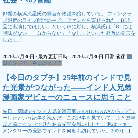
俳優の横浜流星氏の発言が物議を醸している。 ファンクラ
ブ限定のライブ配信の中で、ファンから寄せられた「BL作
品に出演してほしい」という声に対し、横浜氏は「BLには
興味がない」「分からない」「なし」といった趣旨の発言を
した […]
2026年7月30日
/ 最終更新日時 :
2026年7月30日
田淵 俊彦
昨
日のタブチ、今日のタブチ
【今日のタブチ】25年前のインドで見
た光景がつながった――インド人兄弟
漫画家デビューのニュースに思うこと
先日、新聞でインド人兄弟漫画家がKADOKAWAからデビュ
ーしたという記事を読んだ。この記事を見ていて、ふと25年
ほど前にインドで見たある光景を思い出した。 私はドキュ
メンタリーの撮影でインドを何度も訪れていた。2000 […]