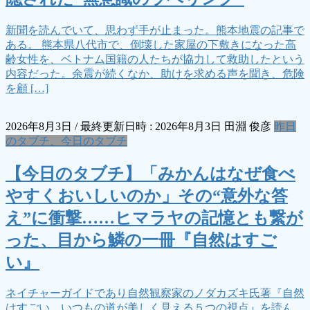
新聞を読んでいて、思わず手が止まった。熊本地震の記事で
ある。 熊本県八代市で、倒壊した家屋の下敷きになった高
齢女性を、ベトナム国籍の人たちが協力して救助したという
内容だった。余震が続くなか、助けを求める声を聞き、危険
を顧 […]
2026年8月3日
/ 最終更新日時 :
2026年8月3日
田淵 俊彦
昨日
のタブチ、今日のタブチ
【今日のタブチ】「みかんはなぜ食べ
やすくおいしいのか」その“意外な答
え”に衝撃……ヒマラヤの記憶とも繋が
った、目から鱗の一冊『自然はすご
い』
ネイチャーガイドであり自然観察家のノダカズキ氏著『自然
はすごい いつもの道が美しく見える５つの視点』を読ん