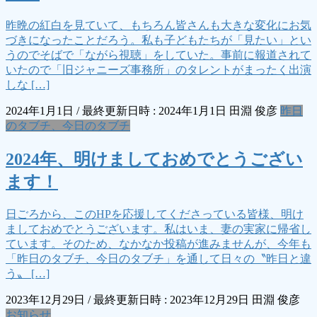
昨晩の紅白を見ていて、もちろん皆さんも大きな変化にお気
づきになったことだろう。私も子どもたちが「見たい」とい
うのでそばで「ながら視聴」をしていた。事前に報道されて
いたので「旧ジャニーズ事務所」のタレントがまったく出演
しな […]
2024年1月1日
/ 最終更新日時 :
2024年1月1日
田淵 俊彦
昨日
のタブチ、今日のタブチ
2024年、明けましておめでとうござい
ます！
日ごろから、このHPを応援してくださっている皆様、明け
ましておめでとうございます。私はいま、妻の実家に帰省し
ています。そのため、なかなか投稿が進みませんが、今年も
「昨日のタブチ、今日のタブチ」を通して日々の〝昨日と違
う〟 […]
2023年12月29日
/ 最終更新日時 :
2023年12月29日
田淵 俊彦
お知らせ