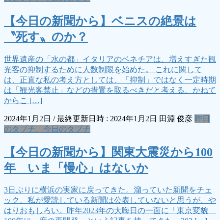
【今日の新聞から】ベニスの絶景は
〝死す〟のか？
世界遺産の「水の都」イタリアのベネチアは、増えすぎた観
光客の抑制するために人数制限を始めた。 これに関して
は、正直な私の考え方としては、「抑制」ではなく一定時期
は「観光客禁止」などの措置を取るべきだと考える。かねて
からこ […]
2024年1月2日
/ 最終更新日時 :
2024年1月2日
田淵 俊彦
昨日
のタブチ、今日のタブチ
【今日の新聞から】関東大震災から100
年 いま「慢心」はないか
3日ぶりに横浜の実家に戻ってきた。溜っていた新聞をチェ
ック。私が愛読している新聞は公表していないと思うが、や
はりおもしろい。昨年2023年の大晦日の一面に「東京変貌