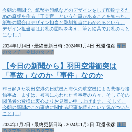
今朝の新聞で、紙幣や印紙などのデザインをして印刷するた
めの原版を作る「工芸官」という仕事があることを知った。
紙幣の場合はデザイン担当と彫刻担当にわかれるという。
デザイン担当者はお札の図柄を考え、筆と絵具でお札のもと
にな […]
2024年1月4日
/ 最終更新日時 :
2024年1月4日
田淵 俊彦
昨日
のタブチ、今日のタブチ
【今日の新聞から】羽田空港衝突は
「事故」なのか「事件」なのか
昨日起きた羽田空港の日航機と海保の航空機による悲惨な接
触事故。まずは、被害にあわれた当事者の方々、そしてその
関係者の皆様に衷心よりお見舞い申し上げます。 そして、
今朝の新聞のこの事故に関する記事を読んでいて気がついた
こと […]
2024年1月2日
/ 最終更新日時 :
2024年1月2日
田淵 俊彦
昨日
のタブチ、今日のタブチ