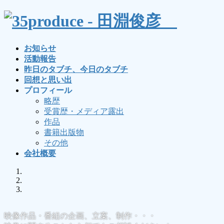
コ
ナ
ン
ビ
テ
ゲ
ン
ー
お知らせ
ツ
シ
活動報告
へ
ョ
昨日のタブチ、今日のタブチ
ス
ン
回想と思い出
キ
に
プロフィール
ッ
移
略歴
プ
動
受賞歴・メディア露出
作品
書籍出版物
その他
会社概要
映像作品・番組の企画、立案、制作・・・