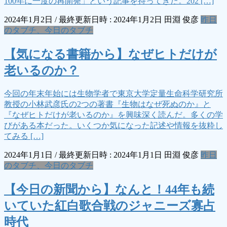
100年に一度の再開発」という記事を持ってきた。202 […]
2024年1月2日
/ 最終更新日時 :
2024年1月2日
田淵 俊彦
昨日
のタブチ、今日のタブチ
【気になる書籍から】なぜヒトだけが
老いるのか？
今回の年末年始には生物学者で東京大学定量生命科学研究所
教授の小林武彦氏の2つの著書『生物はなぜ死ぬのか』と
『なぜヒトだけが老いるのか』を興味深く読んだ。多くの学
びがある本だった。いくつか気になった記述や情報を抜粋し
てみる […]
2024年1月1日
/ 最終更新日時 :
2024年1月1日
田淵 俊彦
昨日
のタブチ、今日のタブチ
【今日の新聞から】なんと！44年も続
いていた紅白歌合戦のジャニーズ寡占
時代