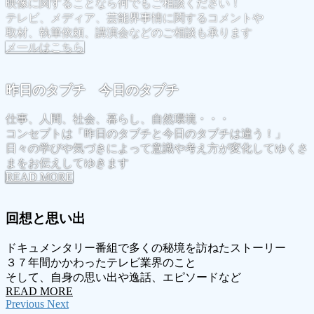
映像に関することなら何でもご相談ください！
テレビ、メディア、芸能界事情に関するコメントや
取材、執筆依頼、講演会などのご相談も承ります
メールはこちら
昨日のタブチ 今日のタブチ
仕事、人間、社会、暮らし、自然環境・・・
コンセプトは「昨日のタブチと今日のタブチは違う！」
日々の学びや気づきによって意識や考え方が変化してゆくさ
まをお伝えしてゆきます
READ MORE
回想と思い出
ドキュメンタリー番組で多くの秘境を訪ねたストーリー
３７年間かかわったテレビ業界のこと
そして、自身の思い出や逸話、エピソードなど
READ MORE
Previous
Next