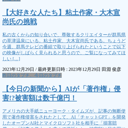
【大好きな人たち】粘土作家・大木宣
尚氏の挑戦
私の古くからの知り合いで、尊敬するクリエイターが群馬県
の草津温泉にいる。粘土作家、大木宣尚氏である。ちょうど
今週、群馬テレビの番組で取り上げられたということで以下
の映像がしばらく見られると思うので、ご覧になってみてほ
しい […]
2023年12月29日
/ 最終更新日時 :
2023年12月29日
田淵 俊彦
昨日のタブチ、今日のタブチ
【今日の新聞から】AIが「著作権」侵
害!?被害額は数千億円！
アメリカの大手紙ニューヨーク・タイムズが、記事の無断使
用で著作権侵害をされたとして、AI「チャットGPT」を開発
したオープンAI社とマイクロソフト社を相手に「損害賠