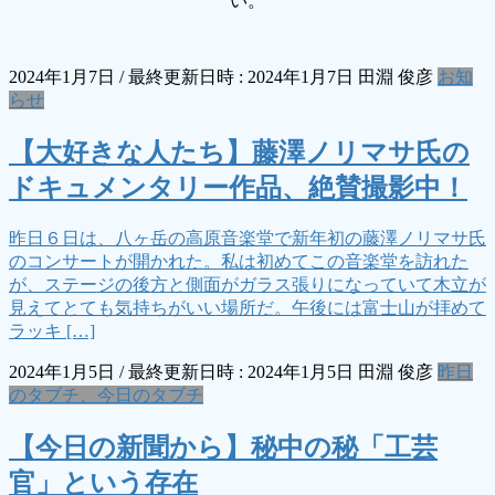
い。
2024年1月7日
/ 最終更新日時 :
2024年1月7日
田淵 俊彦
お知
らせ
【大好きな人たち】藤澤ノリマサ氏の
ドキュメンタリー作品、絶賛撮影中！
昨日６日は、八ヶ岳の高原音楽堂で新年初の藤澤ノリマサ氏
のコンサートが開かれた。私は初めてこの音楽堂を訪れた
が、ステージの後方と側面がガラス張りになっていて木立が
見えてとても気持ちがいい場所だ。午後には富士山が拝めて
ラッキ […]
2024年1月5日
/ 最終更新日時 :
2024年1月5日
田淵 俊彦
昨日
のタブチ、今日のタブチ
【今日の新聞から】秘中の秘「工芸
官」という存在