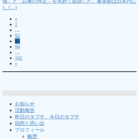
償」と「記事の停止」を求めて提訴した。被害額は日本円に
し […]
«
投
固
1
稿
…
定
固
92
ペ
の
固
93
定
ー
固
94
定
ペ
ペ
ジ
…
定
ペ
ー
固
102
ー
ペ
ー
ジ
»
定
ー
ジ
ジ
ペ
ジ
ー
送
ジ
り
お知らせ
活動報告
昨日のタブチ、今日のタブチ
回想と思い出
プロフィール
略歴