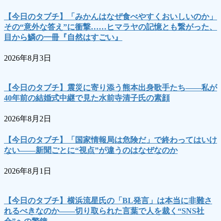
【今日のタブチ】「みかんはなぜ食べやすくおいしいのか」
その“意外な答え”に衝撃……ヒマラヤの記憶とも繋がった、
目から鱗の一冊『自然はすごい』
2026年8月3日
【今日のタブチ】震災に寄り添う熊本出身歌手たち――私が
40年前の結婚式中継で見た水前寺清子氏の素顔
2026年8月2日
【今日のタブチ】「国家情報局は危険だ」で終わってはいけ
ない――新聞ごとに“視点”が違うのはなぜなのか
2026年8月1日
【今日のタブチ】横浜流星氏の「BL発言」は本当に非難さ
れるべきなのか――切り取られた言葉で人を裁く“SNS社