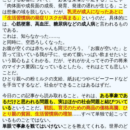
「肉体面や成長面の成長、発育、発達の遅れが生じる」こと
は想像の域を脱しない。だが、
乳児が成人になったあとに
「生活習慣病の発症リスクが高まる」
というのだ。具体的に
は、
心筋梗塞、高血圧、糖尿病などの成人病
と言われるもの
である。
これは、知らなかった……。
と同時に、空恐ろしくなった。
お腹が空くのは赤ちゃんも同じだろう。「お腹が空いた」と
言って泣いている我が子に、せめて腹いっぱい飲ませたいと
いう親心もよくわかる。だが、それがかえってその子の将来
のマイナス要因になっているとしたら、それはとても悲しい
ことだ。
ひとり親への粉ミルクの支給、紙おむつやベビーフードなど
を手当てするなど、社会ができることはあるはずだ。
今日のこの記事から読み取れること。それは、
ある事象であ
るだけと思われる問題も、実はほかの社会問題と結びついて
いる
ということだ。
戦乱、育児のための商品の価格高騰、ひ
とり親の貧困、生活習慣病の増加
……すべて単独で起こって
いるものごとではない。
単眼で事象を観てはいけない
ことを教えてくれる。世界のど