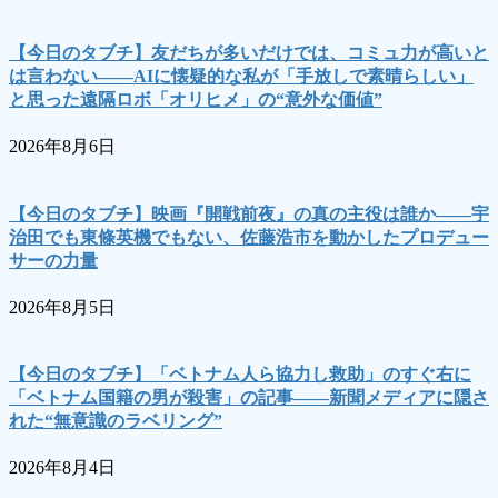
【今日のタブチ】友だちが多いだけでは、コミュ力が高いと
は言わない――AIに懐疑的な私が「手放しで素晴らしい」
と思った遠隔ロボ「オリヒメ」の“意外な価値”
2026年8月6日
【今日のタブチ】映画『開戦前夜』の真の主役は誰か――宇
治田でも東條英機でもない、佐藤浩市を動かしたプロデュー
サーの力量
2026年8月5日
【今日のタブチ】「ベトナム人ら協力し救助」のすぐ右に
「ベトナム国籍の男が殺害」の記事――新聞メディアに隠さ
れた“無意識のラベリング”
2026年8月4日