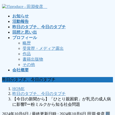
コ
ナ
ン
ビ
お知らせ
テ
ゲ
活動報告
ン
ー
昨日のタブチ、今日のタブチ
ツ
シ
回想と思い出
へ
ョ
プロフィール
ス
ン
略歴
キ
に
受賞歴・メディア露出
ッ
移
作品
プ
動
書籍出版物
その他
会社概要
昨日のタブチ、今日のタブチ
HOME
昨日のタブチ、今日のタブチ
【今日の新聞から】「ひとり親困窮」が乳児の成人病
に影響⁉ー粉ミルクから知る社会問題
2024年10月6日
/ 最終更新日時 :
2024年10月6日
田淵 俊彦
昨