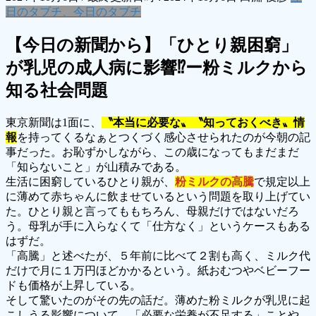
日のタブチ、今日のタブチ
【今日の新聞から】「ひとり親困窮」
が乳児の成人病に影響⁉ー粉ミルクから
知る社会問題
東京新聞は1面に、
〝本当に必要な〟〝知っておくべき〟情
報
を持ってくるなぁとつくづく感心させられたのが今朝の記
事だった。お恥ずかしながら、この歳になってもまだまだ
「知らないこと」が山積みである。
生活に困窮しているひとり親が、
粉ミルクの高騰
で規定以上
に薄めて赤ちゃんに飲ませているという問題を取り上げてい
た。ひとり親と言ってももちろん、母親だけではないだろ
う。母乳が手に入らなくて「仕方なく」というケースもある
はずだ。
「高騰」と述べたが、５年前に比べて２割も高く、ミルク代
だけで月に１万円ほどかかるという。紙おむつやベビーフー
ドも価格が上昇している。
そして驚いたのがその先の話だ。薄めた粉ミルクが乳児に起
こしうる影響について、「必要な栄養が不足する」ことや