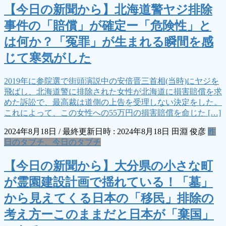
【今日の新聞から】北海道警ヤジ排除
事件の「賠償」が確定ー「危険性」と
は何か？「冤罪」が生まれる瞬間を感
じて寒気がした
2019年に参院選で街頭演説中の安倍晋三首相(当時)にヤジを
飛ばし、北海道警に排除された女性が北海道に損害賠償を求
めた訴訟で、最高裁は道側の上告を受理しない決定をした。
これによって、この女性への55万円の損害賠償を命じた […]
2024年8月18日
/ 最終更新日時 :
2024年8月18日
田淵 俊彦
昨
日のタブチ、今日のタブチ
【今日の新聞から】大分県の小さな町
が霊園建設計画で揺れている！「墓」
から見えてくる日本の「移民」排除の
考え方ーこのままだと日本が「棄国」