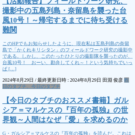
【活動報告】フィールドワーク研究、
撮影中の五島列島・奈留島を襲った台
風10号！～帰宅するまでに待ち受ける
難関
このHPでもお知らせしたように、現在私は五島列島の奈留
島で「かくれキリシタン」のフィールドワーク研究の撮影中
である。しかし、このたったひとりの撮影隊を襲ったのが、
台風10号！ おーい、勘弁してくれ～！という気持ちでいっ
ぱ […]
2024年8月29日
/ 最終更新日時 :
2024年8月29日
田淵 俊彦
昨
日のタブチ、今日のタブチ
【今日のタブチのおススメ書籍】ガル
シア＝マルケスの『百年の孤独』の世
界観～人間はなぜ「愛」を求めるのか
G・ガルシア＝マルケスの『百年の孤独』を読んだ。これは