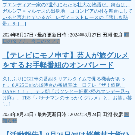
ブエンディア一家の7世代にわたる壮大な物語だ。舞台は、
ガルシア＝マルケスの出身地、コロンビアの村を舞台にして
いると言われているが、レヴィ＝ストロースの『悲しき熱
帯』を […]
2024年8月27日
/ 最終更新日時 :
2024年8月27日
田淵 俊彦
昨
日のタブチ、今日のタブチ
【テレビにモノ申す】芸人が旅グルメ
をするお手軽番組のオンパレード
久しぶりにGH帯の番組をリアルタイムで見る機会があっ
た。8月25日㈰の19時台の番組表は、日テレ『ザ！鉄腕！
DASH！！』、テレ朝『ポツンと一軒家×帰れマンデー見っ
け隊』、TBS『バナナマンのせっかくグルメ』と、お笑い芸
[…]
2024年8月24日
/ 最終更新日時 :
2024年8月24日
田淵 俊彦
お
知らせ