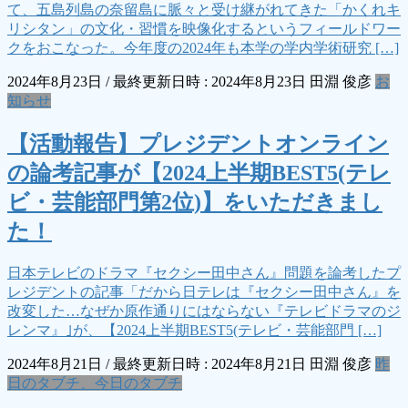
て、五島列島の奈留島に脈々と受け継がれてきた「かくれキ
リシタン」の文化・習慣を映像化するというフィールドワー
クをおこなった。今年度の2024年も本学の学内学術研究 […]
2024年8月23日
/ 最終更新日時 :
2024年8月23日
田淵 俊彦
お
知らせ
【活動報告】プレジデントオンライン
の論考記事が【2024上半期BEST5(テレ
ビ・芸能部門第2位)】をいただきまし
た！
日本テレビのドラマ『セクシー田中さん』問題を論考したプ
レジデントの記事「だから日テレは『セクシー田中さん』を
改変した…なぜか原作通りにはならない『テレビドラマのジ
レンマ』｣が、【2024上半期BEST5(テレビ・芸能部門 […]
2024年8月21日
/ 最終更新日時 :
2024年8月21日
田淵 俊彦
昨
日のタブチ、今日のタブチ