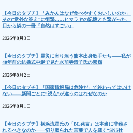
【今日のタブチ】「みかんはなぜ食べやすくおいしいのか」
その“意外な答え”に衝撃……ヒマラヤの記憶とも繋がった、
目から鱗の一冊『自然はすごい』
2026年8月3日
【今日のタブチ】震災に寄り添う熊本出身歌手たち――私が
40年前の結婚式中継で見た水前寺清子氏の素顔
2026年8月2日
【今日のタブチ】「国家情報局は危険だ」で終わってはいけ
ない――新聞ごとに“視点”が違うのはなぜなのか
2026年8月1日
【今日のタブチ】横浜流星氏の「BL発言」は本当に非難さ
れるべきなのか――切り取られた言葉で人を裁く“SNS社