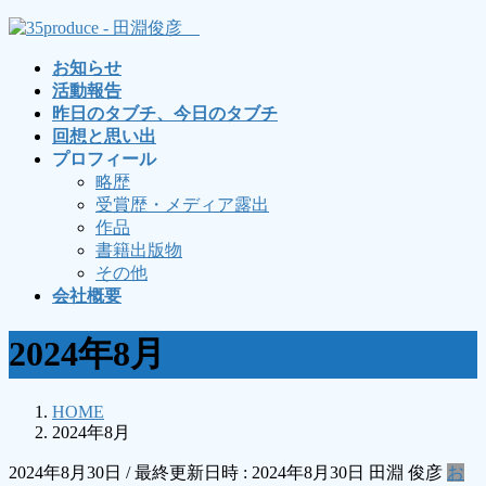
コ
ナ
ン
ビ
お知らせ
テ
ゲ
活動報告
ン
ー
昨日のタブチ、今日のタブチ
ツ
シ
回想と思い出
へ
ョ
プロフィール
ス
ン
略歴
キ
に
受賞歴・メディア露出
ッ
移
作品
プ
動
書籍出版物
その他
会社概要
2024年8月
HOME
2024年8月
2024年8月30日
/ 最終更新日時 :
2024年8月30日
田淵 俊彦
お