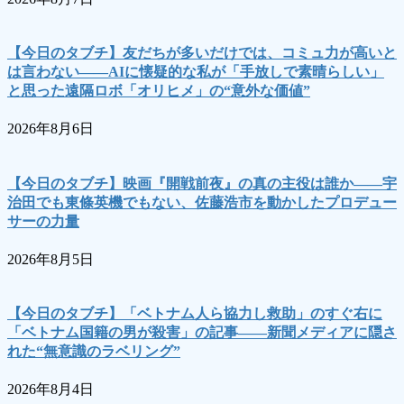
【今日のタブチ】友だちが多いだけでは、コミュ力が高いと
は言わない――AIに懐疑的な私が「手放しで素晴らしい」
と思った遠隔ロボ「オリヒメ」の“意外な価値”
2026年8月6日
【今日のタブチ】映画『開戦前夜』の真の主役は誰か――宇
治田でも東條英機でもない、佐藤浩市を動かしたプロデュー
サーの力量
2026年8月5日
【今日のタブチ】「ベトナム人ら協力し救助」のすぐ右に
「ベトナム国籍の男が殺害」の記事――新聞メディアに隠さ
れた“無意識のラベリング”
2026年8月4日