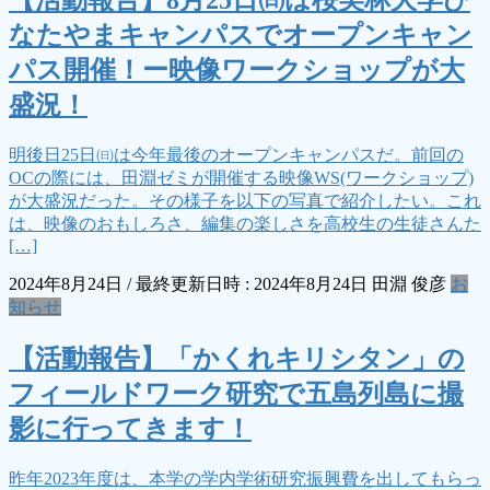
【活動報告】8月25日㈰は桜美林大学ひ
なたやまキャンパスでオープンキャン
パス開催！ー映像ワークショップが大
盛況！
明後日25日㈰は今年最後のオープンキャンパスだ。前回の
OCの際には、田淵ゼミが開催する映像WS(ワークショップ)
が大盛況だった。その様子を以下の写真で紹介したい。これ
は、映像のおもしろさ、編集の楽しさを高校生の生徒さんた
[…]
2024年8月24日
/ 最終更新日時 :
2024年8月24日
田淵 俊彦
お
知らせ
【活動報告】「かくれキリシタン」の
フィールドワーク研究で五島列島に撮
影に行ってきます！
昨年2023年度は、本学の学内学術研究振興費を出してもらっ