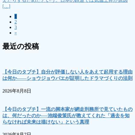
えたりするためだという。日本の鉄道では気温上昇が原因
[…]
固
1
投
固
2
定
稿
固
3
定
ペ
»
定
ペ
ー
の
ペ
ー
ジ
最近の投稿
ペ
ー
ジ
ジ
ー
ジ
【今日のタブチ】自分が評価しない人をあえて起用する理由
送
は何か――ショウジョウバエが証明したドラマづくりの法則
り
2026年8月8日
【今日のタブチ】一流の脚本家が網走刑務所で見ていたもの
は、何だったのか──池端俊策氏が教えてくれた「過去を知
らなければ未来は描けない」という真理
2026年8月7日