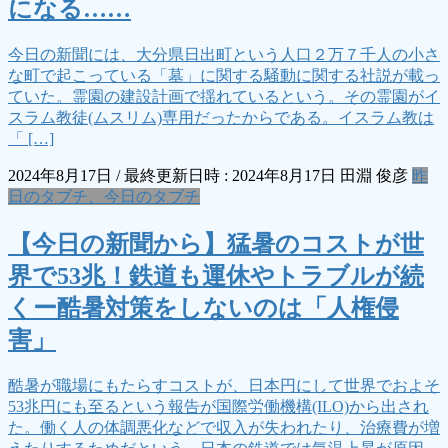
になる……
今日の新聞には、大分県日出町という人口２万７千人の小さ
な町で起こっている「墓」に関する騒動に関する社説が載っ
ていた。霊園の建設計画で揺れているという。その霊園がイ
スラム教徒(ムスリム)専用だったからである。イスラム教は
「 […]
2024年8月17日
/ 最終更新日時 :
2024年8月17日
田淵 俊彦
昨
日のタブチ、今日のタブチ
【今日の新聞から】猛暑のコストが世
界で53兆！鉄道も運休やトラブルが続
くー酷暑対策をしないのは「人権侵
害」
酷暑が職場にもたらすコストが、日本円にして世界でおよそ
53兆円にも至るという報告が国際労働機構(ILO)から出され
た。働く人の体調悪化などで収入が失われたり、治療費が増