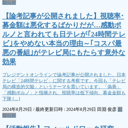
知らせ
【論考記事が公開されました】視聴率･
募金額は悪化するばかりだが…感動ポ
ルノと言われても日テレが｢24時間テレ
ビ｣をやめない本当の理由～｢コスパ最
悪の番組｣がテレビ局にもたらす意外な
効果
プレジデントオンラインで論考記事が公開されました。日本
テレビ「24時間テレビ」に関する考察です。今回も「テレビ
局の構造的欠陥」というテーマを貫いています。「偽善」
「感動ポルノ」と指摘され、視聴率は低下傾向、募金金額も
下降 […]
2024年8月29日
/ 最終更新日時 :
2024年8月29日
田淵 俊彦
お
知らせ