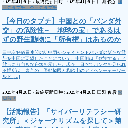
2025年4月30日
/ 最終更新日時 :
2025年4月30日
田淵 俊彦
昨
日のタブチ、今日のタブチ
【今日のタブチ】中国との「パンダ外
交」の危険性～「地球の宝」であるは
ずの野生動物に「所有権」はあるのか
日中友好議員連盟の訪中団がジャイアントパンダの新たな貸
与を中国に要望したことについて、中国側は「歓迎する」と
貸与に前向きな姿勢を示した。現在、日本でパンダを見られ
る場所は、東京の上野動物園と和歌山のアドベンチャーワー
ルド […]
2025年4月28日
/ 最終更新日時 :
2025年4月28日
田淵 俊彦
お
知らせ
【活動報告】「サイバーリテラシー研
究所」＜ジャーナリズムを探して＞第