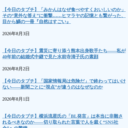
【今日のタブチ】「みかんはなぜ食べやすくおいしいのか」
その“意外な答え”に衝撃……ヒマラヤの記憶とも繋がった、
目から鱗の一冊『自然はすごい』
2026年8月3日
【今日のタブチ】震災に寄り添う熊本出身歌手たち――私が
40年前の結婚式中継で見た水前寺清子氏の素顔
2026年8月2日
【今日のタブチ】「国家情報局は危険だ」で終わってはいけ
ない――新聞ごとに“視点”が違うのはなぜなのか
2026年8月1日
【今日のタブチ】横浜流星氏の「BL発言」は本当に非難さ
れるべきなのか――切り取られた言葉で人を裁く“SNS社