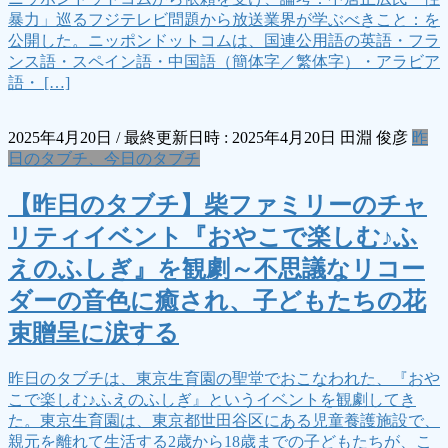
暴力」巡るフジテレビ問題から放送業界が学ぶべきこと：を
公開した。ニッポンドットコムは、国連公用語の英語・フラ
ンス語・スペイン語・中国語（簡体字／繁体字）・アラビア
語・ […]
2025年4月20日
/ 最終更新日時 :
2025年4月20日
田淵 俊彦
昨
日のタブチ、今日のタブチ
【昨日のタブチ】柴ファミリーのチャ
リティイベント『おやこで楽しむ♪ふ
えのふしぎ』を観劇～不思議なリコー
ダーの音色に癒され、子どもたちの花
束贈呈に涙する
昨日のタブチは、東京生育園の聖堂でおこなわれた、『おや
こで楽しむ♪ふえのふしぎ』というイベントを観劇してき
た。東京生育園は、東京都世田谷区にある児童養護施設で、
親元を離れて生活する2歳から18歳までの子どもたちが、こ