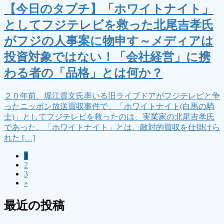
【今日のタブチ】「ホワイトナイト」
としてフジテレビを救った北尾吉孝氏
がフジの人事案に物申す～メディアは
投資対象ではない！「会社経営」に携
わる者の「品格」とは何か？
２０年前、堀江貴文氏率いる旧ライブドアがフジテレビと争
ったニッポン放送買収事件で、「ホワイトナイト(白馬の騎
士)」としてフジテレビを救ったのは、実業家の北尾吉孝氏
であった。「ホワイトナイト」とは、敵対的買収を仕掛けら
れた […]
固
1
投
固
2
定
稿
固
3
定
ペ
»
定
ペ
ー
の
ペ
ー
ジ
最近の投稿
ペ
ー
ジ
ジ
ー