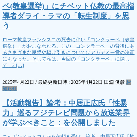
ベ(教皇選挙)」にチベット仏教の最高指
導者ダライ・ラマの「転生制度」を思
う
ローマ教皇フランシスコの死去に伴い「コンクラーベ（教皇
選挙）」がおこなわれる。この「コンクラーベ」の背後にあ
るさまざまな思惑や駆け引きについてはアカデミー賞の映画
にもなった。そして私は、今回の「コンクラーベ」に際し
て、2 […]
2025年4月22日
/ 最終更新日時 :
2025年4月22日
田淵 俊彦
お
知らせ
【活動報告】論考：中居正広氏「性暴
力」巡るフジテレビ問題から放送業界
が学ぶべきこと：を公開しました
ニッポンドットコムから依頼を受け、論考：中居正広氏「性