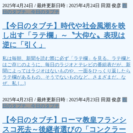
2025年4月24日
/ 最終更新日時 :
2025年4月24日
田淵 俊彦
昨
日のタブチ、今日のタブチ
【今日のタブチ】時代や社会風潮を映
し出す「ラテ欄」～〝大仰な〟表現は
逆に「引く」
私は毎朝、新聞を読む際に必ず「ラテ欄」を見る。ラテ欄と
はご存じのように、毎日のラジオとテレビの番組表だが、新
聞によってはラジオはないものや、一面をひっくり返したら
ラテ欄があるもの、そうでないものなど、さまざまだ。な
ぜ、私 […]
2025年4月23日
/ 最終更新日時 :
2025年4月23日
田淵 俊彦
昨
日のタブチ、今日のタブチ
【今日のタブチ】ローマ教皇フランシ
スコ死去～後継者選びの「コンクラー