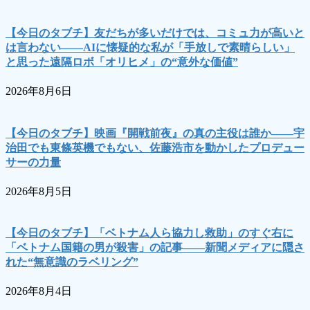
ジ
【今日のタブチ】友だちが多いだけでは、コミュ力が高いと
送
は言わない――AIに懐疑的な私が「手放しで素晴らしい」
り
と思った遠隔ロボ「オリヒメ」の“意外な価値”
2026年8月6日
【今日のタブチ】映画『開戦前夜』の真の主役は誰か――宇
治田でも東條英機でもない、佐藤浩市を動かしたプロデュー
サーの力量
2026年8月5日
【今日のタブチ】「ベトナム人ら協力し救助」のすぐ右に
「ベトナム国籍の男が殺害」の記事――新聞メディアに隠さ
れた“無意識のラベリング”
2026年8月4日