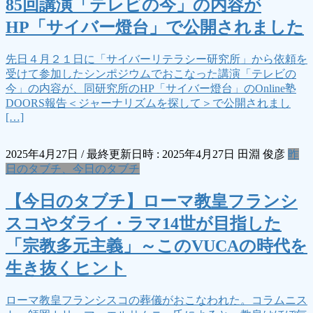
85回講演「テレビの今」の内容が
HP「サイバー燈台」で公開されました
先日４月２１日に「サイバーリテラシー研究所」から依頼を
受けて参加したシンポジウムでおこなった講演「テレビの
今」の内容が、同研究所のHP「サイバー燈台」のOnline塾
DOORS報告＜ジャーナリズムを探して＞で公開されまし
[…]
2025年4月27日
/ 最終更新日時 :
2025年4月27日
田淵 俊彦
昨
日のタブチ、今日のタブチ
【今日のタブチ】ローマ教皇フランシ
スコやダライ・ラマ14世が目指した
「宗教多元主義」～このVUCAの時代を
生き抜くヒント
ローマ教皇フランシスコの葬儀がおこなわれた。コラムニス