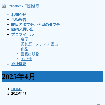
コ
ナ
ン
ビ
お知らせ
テ
ゲ
活動報告
ン
ー
昨日のタブチ、今日のタブチ
ツ
シ
回想と思い出
へ
ョ
プロフィール
ス
ン
略歴
キ
に
受賞歴・メディア露出
ッ
移
作品
プ
動
書籍出版物
その他
会社概要
2025年4月
HOME
2025年4月