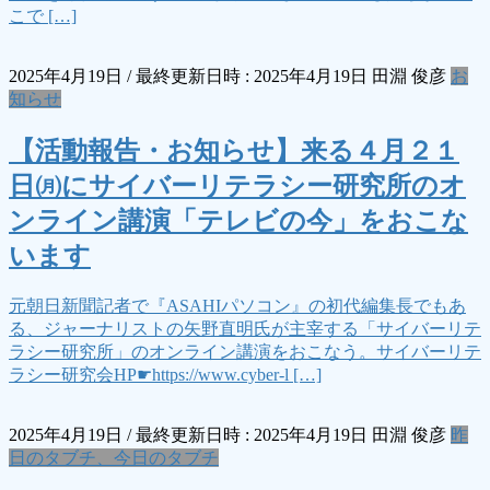
こで […]
2025年4月19日
/ 最終更新日時 :
2025年4月19日
田淵 俊彦
お
知らせ
【活動報告・お知らせ】来る４月２１
日㈪にサイバーリテラシー研究所のオ
ンライン講演「テレビの今」をおこな
います
元朝日新聞記者で『ASAHIパソコン』の初代編集長でもあ
る、ジャーナリストの矢野直明氏が主宰する「サイバーリテ
ラシー研究所」のオンライン講演をおこなう。サイバーリテ
ラシー研究会HP☛https://www.cyber-l […]
2025年4月19日
/ 最終更新日時 :
2025年4月19日
田淵 俊彦
昨
日のタブチ、今日のタブチ