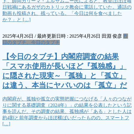
ト、師岡カリーマ・エルサムニー氏によると、教皇はほぼ毎
日戦禍にあるガザのカトリック教会に電話していた。通話の
動画も投稿され、残っている。「今日は何を食べました
か？」と […]
2025年4月26日
/ 最終更新日時 :
2025年4月26日
田淵 俊彦
昨
日のタブチ、今日のタブチ
【今日のタブチ】内閣府調査の結果
「スマホ使用が長いほど『孤独感』」
に隠された現実～「孤独」と「孤立」
は違う、本当にヤバいのは「孤立」だ
内閣府が、孤独や孤立の実態把握につなげる「人々のつなが
りに関する基礎調査（2024年）」の結果を公表したという記
事を読んだ。その調査の結果、孤独感が「ある」とした人は
約4割と前年調査からほぼ横ばいだったものの、スマートフ
[…]