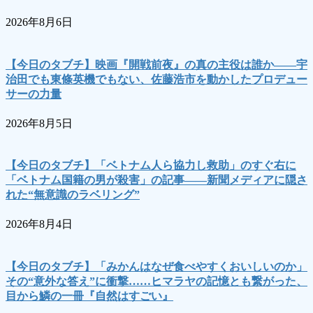
2026年8月6日
【今日のタブチ】映画『開戦前夜』の真の主役は誰か――宇
治田でも東條英機でもない、佐藤浩市を動かしたプロデュー
サーの力量
2026年8月5日
【今日のタブチ】「ベトナム人ら協力し救助」のすぐ右に
「ベトナム国籍の男が殺害」の記事――新聞メディアに隠さ
れた“無意識のラベリング”
2026年8月4日
【今日のタブチ】「みかんはなぜ食べやすくおいしいのか」
その“意外な答え”に衝撃……ヒマラヤの記憶とも繋がった、
目から鱗の一冊『自然はすごい』