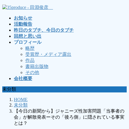
コ
ナ
ン
ビ
お知らせ
テ
ゲ
活動報告
ン
ー
昨日のタブチ、今日のタブチ
ツ
シ
回想と思い出
へ
ョ
プロフィール
ス
ン
略歴
キ
に
受賞歴・メディア露出
ッ
移
作品
プ
動
書籍出版物
その他
会社概要
未分類
HOME
未分類
【今日の新聞から】ジャニーズ性加害問題「当事者の
会」が解散発表ーその「後ろ側」に隠されている事実
とは？