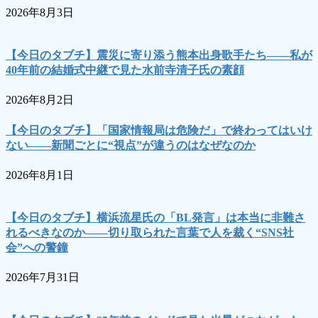
2026年8月3日
【今日のタブチ】震災に寄り添う熊本出身歌手たち――私が
40年前の結婚式中継で見た水前寺清子氏の素顔
2026年8月2日
【今日のタブチ】「国家情報局は危険だ」で終わってはいけ
ない――新聞ごとに“視点”が違うのはなぜなのか
2026年8月1日
【今日のタブチ】横浜流星氏の「BL発言」は本当に非難さ
れるべきなのか――切り取られた言葉で人を裁く“SNS社
会”への警鐘
2026年7月31日