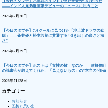
【今日のタブチ】25年前のインドで見た光景がつながった
――インド人兄弟漫画家デビューのニュースに思うこと
2026年7月30日
【今日のタブチ】7月クールに見つけた「地上波ドラマの鉱
脈」――蒼井優と松本若菜に共通する“引き出しの多さと深
さ”
2026年7月29日
【今日のタブチ】ホストは「女性の敵」なのか――歌舞伎町
の読書会が教えてくれた、「見えないもの」の“本当の”価値
2026年7月28日
カテゴリー
お知らせ
回想と思い出