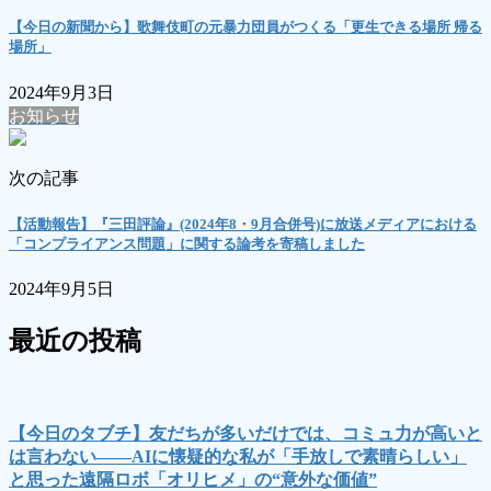
【今日の新聞から】歌舞伎町の元暴力団員がつくる「更生できる場所 帰る
場所」
2024年9月3日
お知らせ
次の記事
【活動報告】『三田評論』(2024年8・9月合併号)に放送メディアにおける
「コンプライアンス問題」に関する論考を寄稿しました
2024年9月5日
最近の投稿
【今日のタブチ】友だちが多いだけでは、コミュ力が高いと
は言わない――AIに懐疑的な私が「手放しで素晴らしい」
と思った遠隔ロボ「オリヒメ」の“意外な価値”