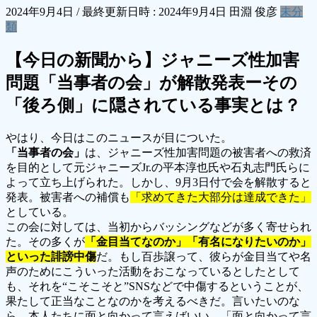
2024年9月4日
/ 最終更新日時 :
2024年9月4日
田淵 俊彦
未分
類
【今日の新聞から】ジャニーズ性加害
問題「当事者の会」が解散発表ーその
「後ろ側」に隠されている事実とは？
やはり、今日はこのニュースが目についた。
「当事者の会」
は、ジャニーズ性加害問題の被害者への救済
を目的として元ジャニーズJr.の平本淳也氏や石丸志門氏らに
よって立ち上げられた。しかし、9月3日付で会を解散すると
発表。被害者への補償も
「求めてきた大部分は達成できた」
としている。
この会に対しては、当初からバッシングなどが多く寄せられ
た。その多くが
「金目当てなのか」「有名になりたいのか」
といった誹謗中傷
だ。もし百歩譲って、彼らが金目当てや名
声のためにこういった活動をおこなっているとしたとして
も、それを“こそこそと”SNSなどで中傷するということが、
果たして正当なことなのかを考えるべきだ。言いたいのな
ら、本人たちに面と向かって言えばいい。「面と向かって言