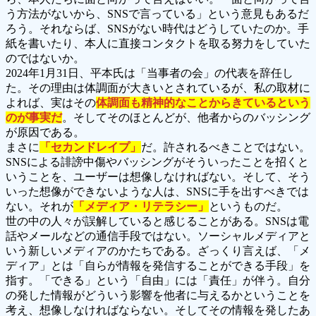
う方法がないから、SNSで言っている」という意見もあるだ
ろう。それならば、SNSがない時代はどうしていたのか。手
紙を書いたり、本人に直接コンタクトを取る努力をしていた
のではないか。
2024年1月31日、平本氏は「当事者の会」の代表を辞任し
た。その理由は体調面が大きいとされているが、私の取材に
よれば、実はその
体調面も精神的なことからきているという
のが事実だ
。そしてそのほとんどが、他者からのバッシング
が原因である。
まさに
「セカンドレイプ」
だ。許されるべきことではない。
SNSによる誹謗中傷やバッシングがそういったことを招くと
いうことを、ユーザーは想像しなければない。そして、そう
いった想像ができないような人は、SNSに手を出すべきでは
ない。それが
「メディア・リテラシー」
というものだ。
世の中の人々が誤解していると感じることがある。SNSは電
話やメールなどの通信手段ではない。ソーシャルメディアと
いう新しいメディアのかたちである。ざっくり言えば、「メ
ディア」とは「自らが情報を発信することができる手段」を
指す。「できる」という「自由」には「責任」が伴う。自分
の発した情報がどういう影響を他者に与えるかということを
考え、想像しなければならない。そしてその情報を発したあ