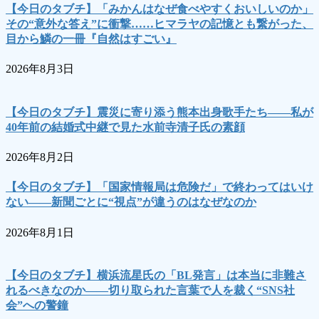
【今日のタブチ】「みかんはなぜ食べやすくおいしいのか」
その“意外な答え”に衝撃……ヒマラヤの記憶とも繋がった、
目から鱗の一冊『自然はすごい』
2026年8月3日
【今日のタブチ】震災に寄り添う熊本出身歌手たち――私が
40年前の結婚式中継で見た水前寺清子氏の素顔
2026年8月2日
【今日のタブチ】「国家情報局は危険だ」で終わってはいけ
ない――新聞ごとに“視点”が違うのはなぜなのか
2026年8月1日
【今日のタブチ】横浜流星氏の「BL発言」は本当に非難さ
れるべきなのか――切り取られた言葉で人を裁く“SNS社
会”への警鐘