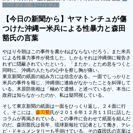
日のタブチ、今日のタブチ
【今日の新聞から】ヤマトンチュが傷
つけた沖縄ー米兵による性暴力と森田
豁氏の言葉
やはり今朝はこの事件を書かねばならないだろう。また米兵
による性暴力事件が発生した。しかもそれは沖縄側に報告さ
れずに隠蔽されていたという。「またか」とため息をつくと
同時に、沖縄の人たちの心中を察し胸が痛い。
東京新聞の紙面の組み方には信念がある。一面でしっかりと
米兵の事件を報じ、沖縄側に連絡がなかったことを糾弾して
いる。木原防衛相は「極めて遺憾」と述べているが、本当に
政府は知らなかったのか、私は疑問視している。
そして東京新聞の紙面は一面をひっくり返し、２４面に行
く。そこには、
森田豁
氏が２０１６年１２月１１日に話した
コラムが再掲されている。この事件に合わせて紙面を組んだ
のだ。森田豁氏は長年、琉球新報社で記者として働き、テレ
ビ・ドキュメンタリーも手掛けている。その森田氏の言葉は