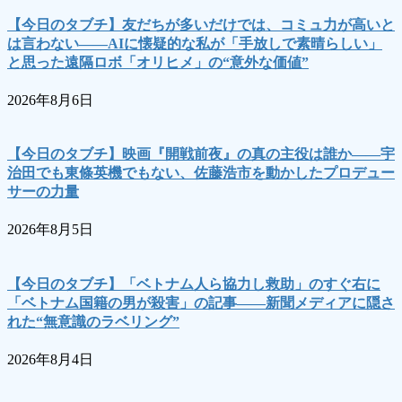
【今日のタブチ】友だちが多いだけでは、コミュ力が高いと
は言わない――AIに懐疑的な私が「手放しで素晴らしい」
と思った遠隔ロボ「オリヒメ」の“意外な価値”
2026年8月6日
【今日のタブチ】映画『開戦前夜』の真の主役は誰か――宇
治田でも東條英機でもない、佐藤浩市を動かしたプロデュー
サーの力量
2026年8月5日
【今日のタブチ】「ベトナム人ら協力し救助」のすぐ右に
「ベトナム国籍の男が殺害」の記事――新聞メディアに隠さ
れた“無意識のラベリング”
2026年8月4日