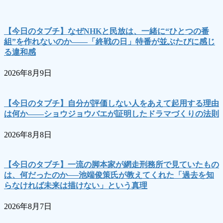
【今日のタブチ】なぜNHKと民放は、一緒に“ひとつの番
組”を作れないのか――「終戦の日」特番が並ぶたびに感じ
る違和感
2026年8月9日
【今日のタブチ】自分が評価しない人をあえて起用する理由
は何か――ショウジョウバエが証明したドラマづくりの法則
2026年8月8日
【今日のタブチ】一流の脚本家が網走刑務所で見ていたもの
は、何だったのか──池端俊策氏が教えてくれた「過去を知
らなければ未来は描けない」という真理
2026年8月7日