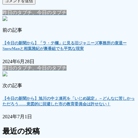
昨日のタブチ、今日のタブチ
前の記事
【今日の新聞から】「ラ・テ欄」に見る旧ジャニーズ事務所の衰退ー
SnowManと相葉雅紀が裏番組でも平気な現実
2024年6月28日
昨日のタブチ、今日のタブチ
次の記事
【今日の新聞から】旭川の中２凍死を「いじめ認定」－どんなに苦しかっ
ただろう……意図的に回避した市の教育委員会は許せない！
2024年7月1日
最近の投稿