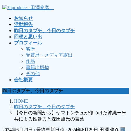
コ
ナ
ン
ビ
お知らせ
テ
ゲ
活動報告
ン
ー
昨日のタブチ、今日のタブチ
ツ
シ
回想と思い出
へ
ョ
プロフィール
ス
ン
略歴
キ
に
受賞歴・メディア露出
ッ
移
作品
プ
動
書籍出版物
その他
会社概要
昨日のタブチ、今日のタブチ
HOME
昨日のタブチ、今日のタブチ
【今日の新聞から】ヤマトンチュが傷つけた沖縄ー米
兵による性暴力と森田豁氏の言葉
2024年6月29日
/ 最終更新日時 :
2024年6月29日
田淵 俊彦
昨