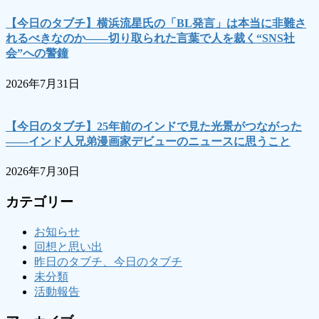
【今日のタブチ】横浜流星氏の「BL発言」は本当に非難さ
れるべきなのか――切り取られた言葉で人を裁く“SNS社
会”への警鐘
2026年7月31日
【今日のタブチ】25年前のインドで見た光景がつながった
――インド人兄弟漫画家デビューのニュースに思うこと
2026年7月30日
カテゴリー
お知らせ
回想と思い出
昨日のタブチ、今日のタブチ
未分類
活動報告