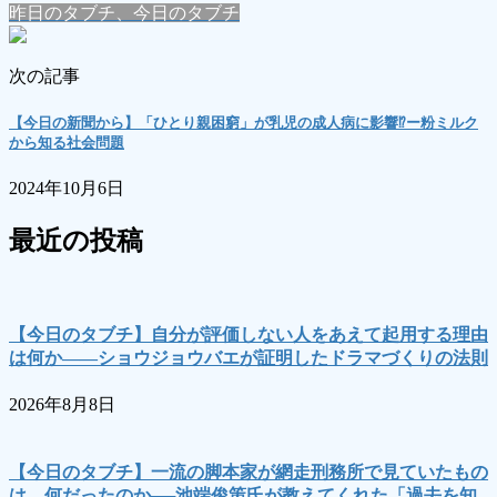
昨日のタブチ、今日のタブチ
次の記事
【今日の新聞から】「ひとり親困窮」が乳児の成人病に影響⁉ー粉ミルク
から知る社会問題
2024年10月6日
最近の投稿
【今日のタブチ】自分が評価しない人をあえて起用する理由
は何か――ショウジョウバエが証明したドラマづくりの法則
2026年8月8日
【今日のタブチ】一流の脚本家が網走刑務所で見ていたもの
は、何だったのか──池端俊策氏が教えてくれた「過去を知