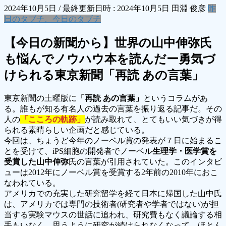
2024年10月5日
/ 最終更新日時 :
2024年10月5日
田淵 俊彦
昨
日のタブチ、今日のタブチ
【今日の新聞から】世界の山中伸弥氏
も悩んでノウハウ本を読んだー勇気づ
けられる東京新聞「再読 あの言葉」
東京新聞の土曜版に
「再読 あの言葉」
というコラムがあ
る。誰もが知る有名人の過去の言葉を振り返る記事だ。その
人の
「こころの軌跡」
が読み取れて、とてもいい気づきが得
られる素晴らしい企画だと感じている。
今回は、ちょうど今年のノーベル賞の発表が７日に始まるこ
とを受けて、iPS細胞の開発者でノーベル
生理学・医学賞を
受賞した山中伸弥
氏の言葉が引用されていた。このインタビ
ューは2012年にノーベル賞を受賞する2年前の2010年におこ
なわれている。
アメリカでの充実した研究留学を経て日本に帰国した山中氏
は、アメリカでは専門の技術者(研究者や学者ではない)が担
当する実験マウスの世話に追われ、研究費もなく議論する相
手もいなく、思うように研究が続けられなくなって、ほとん