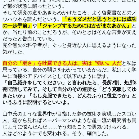
ど鬱の状態に陥ったという。
そして研究の道をあきらめかけたころ、よく啓蒙書などのノ
ウハウ本を読んだという。
「もうダメだと思うときには成功
の一歩手前」
や
「ジャンプするためにはかがまなあかん」
と
か、当たり前のことだろうが、そのときはそんな言葉が支え
だったと告白している。
完全無欠の科学者が、ぐっと身近な人に思えるようになった
気がした。
自分の「弱さ」を吐露できる人は、実は〝強い〟人だ
と私は
思っている。自分の弱さをわかっているからだ。私はよく学
生に面接のアドバイスとして以下のように話す。
「自己紹介をしてください」と言われたら、長所2割、短所8
割で話してみて。そして自分のその短所を「どう克服してゆ
きたいか」「もし克服できたら、どんなふうに役立つか」と
いうふうに説明するといいよ。
山中氏のような世界中が目指した夢の技術を実現したスゴい
人、端から見ればスーパーマンのような超一流の研究者も同
じように悩んだんだ……そう知ることで勇気づけられる。
人はどのようにでも変われる。そう、確信した。