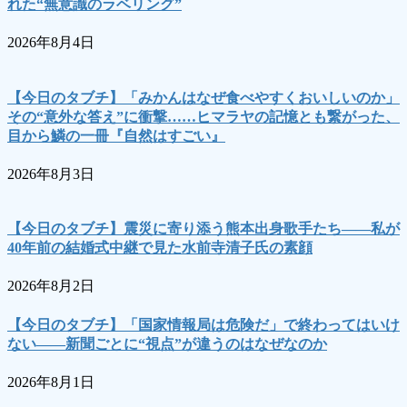
れた“無意識のラベリング”
2026年8月4日
【今日のタブチ】「みかんはなぜ食べやすくおいしいのか」
その“意外な答え”に衝撃……ヒマラヤの記憶とも繋がった、
目から鱗の一冊『自然はすごい』
2026年8月3日
【今日のタブチ】震災に寄り添う熊本出身歌手たち――私が
40年前の結婚式中継で見た水前寺清子氏の素顔
2026年8月2日
【今日のタブチ】「国家情報局は危険だ」で終わってはいけ
ない――新聞ごとに“視点”が違うのはなぜなのか
2026年8月1日