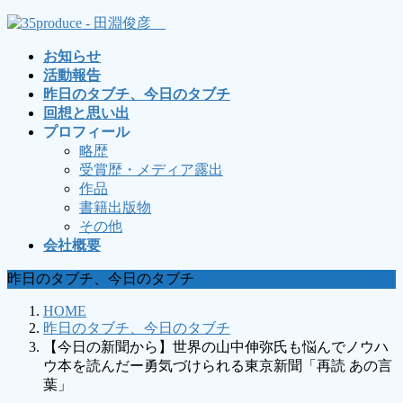
コ
ナ
ン
ビ
お知らせ
テ
ゲ
活動報告
ン
ー
昨日のタブチ、今日のタブチ
ツ
シ
回想と思い出
へ
ョ
プロフィール
ス
ン
略歴
キ
に
受賞歴・メディア露出
ッ
移
作品
プ
動
書籍出版物
その他
会社概要
昨日のタブチ、今日のタブチ
HOME
昨日のタブチ、今日のタブチ
【今日の新聞から】世界の山中伸弥氏も悩んでノウハ
ウ本を読んだー勇気づけられる東京新聞「再読 あの言
葉」