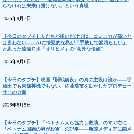
らなければ未来は描けない」という真理
2026年8月7日
【今日のタブチ】友だちが多いだけでは、コミュ力が高いと
は言わない――AIに懐疑的な私が「手放しで素晴らしい」
と思った遠隔ロボ「オリヒメ」の“意外な価値”
2026年8月6日
【今日のタブチ】映画『開戦前夜』の真の主役は誰か――宇
治田でも東條英機でもない、佐藤浩市を動かしたプロデュー
サーの力量
2026年8月5日
【今日のタブチ】「ベトナム人ら協力し救助」のすぐ右に
「ベトナム国籍の男が殺害」の記事――新聞メディアに隠さ