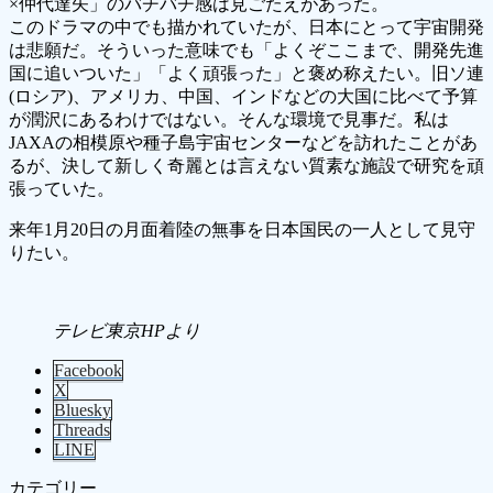
×仲代達矢」のバチバチ感は見ごたえがあった。
このドラマの中でも描かれていたが、日本にとって宇宙開発
は悲願だ。そういった意味でも「よくぞここまで、開発先進
国に追いついた」「よく頑張った」と褒め称えたい。旧ソ連
(ロシア)、アメリカ、中国、インドなどの大国に比べて予算
が潤沢にあるわけではない。そんな環境で見事だ。私は
JAXAの相模原や種子島宇宙センターなどを訪れたことがあ
るが、決して新しく奇麗とは言えない質素な施設で研究を頑
張っていた。
来年1月20日の月面着陸の無事を日本国民の一人として見守
りたい。
テレビ東京HPより
Facebook
X
Bluesky
Threads
LINE
カテゴリー