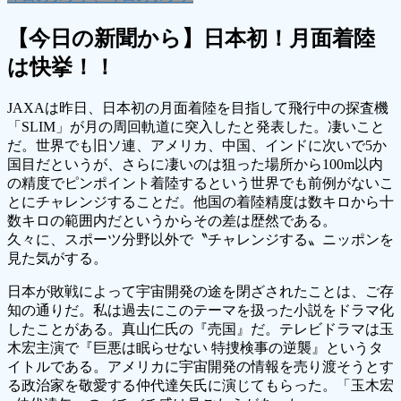
【今日の新聞から】日本初！月面着陸
は快挙！！
JAXAは昨日、日本初の月面着陸を目指して飛行中の探査機
「SLIM」が月の周回軌道に突入したと発表した。凄いこと
だ。世界でも旧ソ連、アメリカ、中国、インドに次いで5か
国目だというが、さらに凄いのは狙った場所から100m以内
の精度でピンポイント着陸するという世界でも前例がないこ
とにチャレンジすることだ。他国の着陸精度は数キロから十
数キロの範囲内だというからその差は歴然である。
久々に、スポーツ分野以外で〝チャレンジする〟ニッポンを
見た気がする。
日本が敗戦によって宇宙開発の途を閉ざされたことは、ご存
知の通りだ。私は過去にこのテーマを扱った小説をドラマ化
したことがある。真山仁氏の『売国』だ。テレビドラマは玉
木宏主演で『巨悪は眠らせない 特捜検事の逆襲』というタ
イトルである。アメリカに宇宙開発の情報を売り渡そうとす
る政治家を敬愛する仲代達矢氏に演じてもらった。「玉木宏