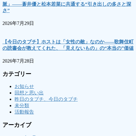
脈」――蒼井優と松本若菜に共通する“引き出しの多さと深
さ”
2026年7月29日
【今日のタブチ】ホストは「女性の敵」なのか――歌舞伎町
の読書会が教えてくれた、「見えないもの」の“本当の”価値
2026年7月28日
カテゴリー
お知らせ
回想と思い出
昨日のタブチ、今日のタブチ
未分類
活動報告
アーカイブ