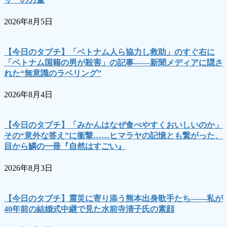
2026年8月5日
【今日のタブチ】「ベトナム人ら協力し救助」のすぐ右に
「ベトナム国籍の男が殺害」の記事――新聞メディアに隠さ
れた“無意識のラベリング”
2026年8月4日
【今日のタブチ】「みかんはなぜ食べやすくおいしいのか」
その“意外な答え”に衝撃……ヒマラヤの記憶とも繋がった、
目から鱗の一冊『自然はすごい』
2026年8月3日
【今日のタブチ】震災に寄り添う熊本出身歌手たち――私が
40年前の結婚式中継で見た水前寺清子氏の素顔