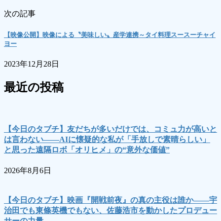
次の記事
【映像公開】映像による〝美味しい〟産学連携～タイ料理スースーチャイ
ヨー
2023年12月28日
最近の投稿
【今日のタブチ】友だちが多いだけでは、コミュ力が高いと
は言わない――AIに懐疑的な私が「手放しで素晴らしい」
と思った遠隔ロボ「オリヒメ」の“意外な価値”
2026年8月6日
【今日のタブチ】映画『開戦前夜』の真の主役は誰か――宇
治田でも東條英機でもない、佐藤浩市を動かしたプロデュー
サーの力量