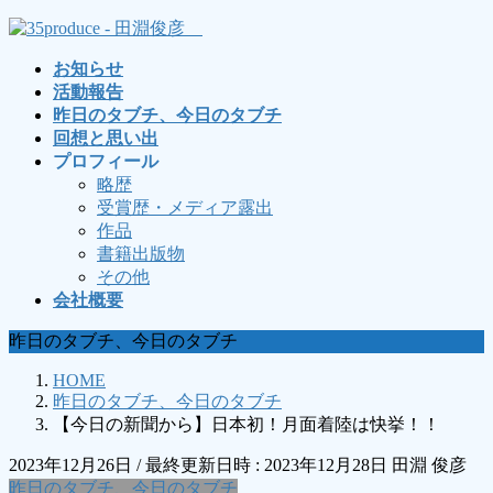
コ
ナ
ン
ビ
お知らせ
テ
ゲ
活動報告
ン
ー
昨日のタブチ、今日のタブチ
ツ
シ
回想と思い出
へ
ョ
プロフィール
ス
ン
略歴
キ
に
受賞歴・メディア露出
ッ
移
作品
プ
動
書籍出版物
その他
会社概要
昨日のタブチ、今日のタブチ
HOME
昨日のタブチ、今日のタブチ
【今日の新聞から】日本初！月面着陸は快挙！！
2023年12月26日
/ 最終更新日時 :
2023年12月28日
田淵 俊彦
昨日のタブチ、今日のタブチ