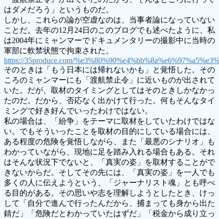
はダメだろう」というものだ。
しかし、これらの論が空虚なのは、当事者論になっていない
ことだ。去年の12月24日のこのブログでも述べたように、私
は2004年にミャンマーでドキュメンタリーの撮影中に当時の
軍部に軟禁状態で拘束された。
https://35produce.com/%e3%80%90%e4%bb%8a%e6%97%a
そのときは「もう日本には帰れないかも」と覚悟した。その
ころのミャンマーにも「渡航禁止令」に近いものが出されて
いた。だが、取材のタイミングとしてはそのときしかなかっ
たのだ。だから、否応なく出かけて行った。何もそんなタイ
ミングで好き好んでいったわけではない。
私の場合は、「紛争」をテーマに取材をしていたわけではな
い。でもそういったことを取材の目的にしている場合には、
ある程度の危険を覚悟しながら、また「最悪のシナリオ」も
わかっていながら、現地に足を踏み入れる場合もある。それ
はそんな状況下でないと、「真実の姿」を取材することがで
きないからだ。そしてその先には、「真実の姿」を一人でも
多くの人に伝えようという、「ジャーナリスト魂」とも呼べ
る目的がある。その思いや志を理解しようとしたとき、けっ
して「自分で進んで行ったんだから、捕まっても身から出た
錆だ」「危険だとわかっていたはずだ」「税金から成り立っ