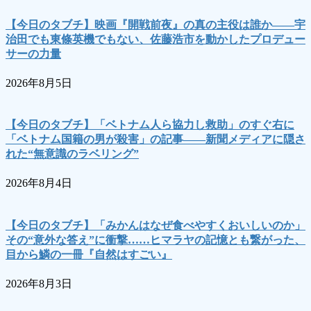
【今日のタブチ】映画『開戦前夜』の真の主役は誰か――宇
治田でも東條英機でもない、佐藤浩市を動かしたプロデュー
サーの力量
2026年8月5日
【今日のタブチ】「ベトナム人ら協力し救助」のすぐ右に
「ベトナム国籍の男が殺害」の記事――新聞メディアに隠さ
れた“無意識のラベリング”
2026年8月4日
【今日のタブチ】「みかんはなぜ食べやすくおいしいのか」
その“意外な答え”に衝撃……ヒマラヤの記憶とも繋がった、
目から鱗の一冊『自然はすごい』
2026年8月3日