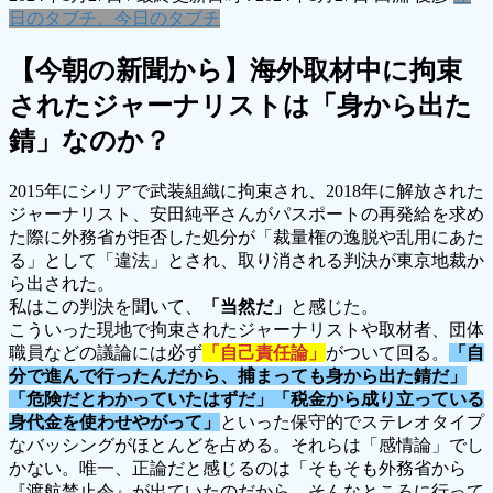
日のタブチ、今日のタブチ
【今朝の新聞から】海外取材中に拘束
されたジャーナリストは「身から出た
錆」なのか？
2015年にシリアで武装組織に拘束され、2018年に解放された
ジャーナリスト、安田純平さんがパスポートの再発給を求め
た際に外務省が拒否した処分が「裁量権の逸脱や乱用にあた
る」として「違法」とされ、取り消される判決が東京地裁か
ら出された。
私はこの判決を聞いて、
「当然だ」
と感じた。
こういった現地で拘束されたジャーナリストや取材者、団体
職員などの議論には必ず
「自己責任論」
がついて回る。
「自
分で進んで行ったんだから、捕まっても身から出た錆だ」
「危険だとわかっていたはずだ」「税金から成り立っている
身代金を使わせやがって」
といった保守的でステレオタイプ
なバッシングがほとんどを占める。それらは「感情論」でし
かない。唯一、正論だと感じるのは「そもそも外務省から
『渡航禁止令』が出ていたのだから、そんなところに行って