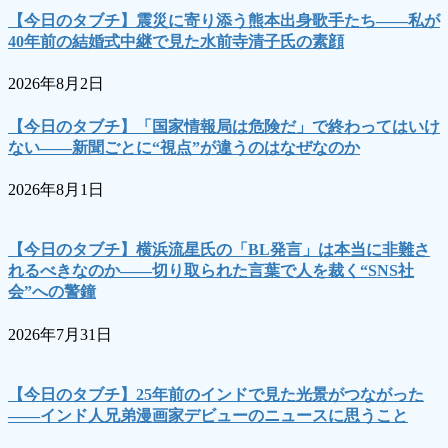
【今日のタブチ】震災に寄り添う熊本出身歌手たち――私が
40年前の結婚式中継で見た水前寺清子氏の素顔
2026年8月2日
【今日のタブチ】「国家情報局は危険だ」で終わってはいけ
ない――新聞ごとに“視点”が違うのはなぜなのか
2026年8月1日
【今日のタブチ】横浜流星氏の「BL発言」は本当に非難さ
れるべきなのか――切り取られた言葉で人を裁く“SNS社
会”への警鐘
2026年7月31日
【今日のタブチ】25年前のインドで見た光景がつながった
――インド人兄弟漫画家デビューのニュースに思うこと