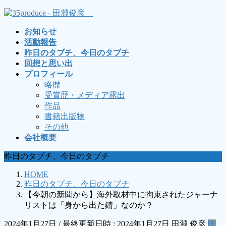
コ
ナ
ン
ビ
お知らせ
テ
ゲ
活動報告
ン
ー
昨日のタブチ、今日のタブチ
ツ
シ
回想と思い出
へ
ョ
プロフィール
ス
ン
略歴
キ
に
受賞歴・メディア露出
ッ
移
作品
プ
動
書籍出版物
その他
会社概要
昨日のタブチ、今日のタブチ
HOME
昨日のタブチ、今日のタブチ
【今朝の新聞から】海外取材中に拘束されたジャーナ
リストは「身から出た錆」なのか？
2024年1月27日
/ 最終更新日時 :
2024年1月27日
田淵 俊彦
昨