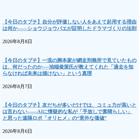
【今日のタブチ】自分が評価しない人をあえて起用する理由
は何か――ショウジョウバエが証明したドラマづくりの法則
2026年8月8日
【今日のタブチ】一流の脚本家が網走刑務所で見ていたもの
は、何だったのか──池端俊策氏が教えてくれた「過去を知
らなければ未来は描けない」という真理
2026年8月7日
【今日のタブチ】友だちが多いだけでは、コミュ力が高いと
は言わない――AIに懐疑的な私が「手放しで素晴らしい」
と思った遠隔ロボ「オリヒメ」の“意外な価値”
2026年8月6日