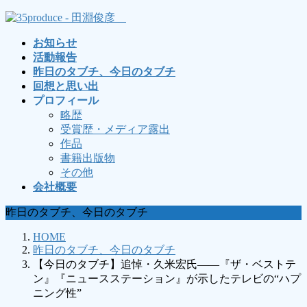
コ
ナ
ン
ビ
お知らせ
テ
ゲ
活動報告
ン
ー
昨日のタブチ、今日のタブチ
ツ
シ
回想と思い出
へ
ョ
プロフィール
ス
ン
略歴
キ
に
受賞歴・メディア露出
ッ
移
作品
プ
動
書籍出版物
その他
会社概要
昨日のタブチ、今日のタブチ
HOME
昨日のタブチ、今日のタブチ
【今日のタブチ】追悼・久米宏氏――『ザ・ベストテ
ン』『ニュースステーション』が示したテレビの“ハプ
ニング性”