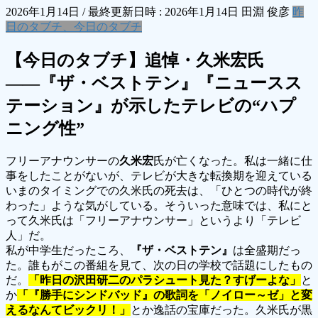
2026年1月14日
/ 最終更新日時 :
2026年1月14日
田淵 俊彦
昨
日のタブチ、今日のタブチ
【今日のタブチ】追悼・久米宏氏
――『ザ・ベストテン』『ニュースス
テーション』が示したテレビの“ハプ
ニング性”
フリーアナウンサーの
久米宏
氏が亡くなった。私は一緒に仕
事をしたことがないが、テレビが大きな転換期を迎えている
いまのタイミングでの久米氏の死去は、「ひとつの時代が終
わった」ような気がしている。そういった意味では、私にと
って久米氏は「フリーアナウンサー」というより「テレビ
人」だ。
私が中学生だったころ、
『ザ・ベストテン』
は全盛期だっ
た。誰もがこの番組を見て、次の日の学校で話題にしたもの
だ。
「昨日の沢田研二のパラシュート見た？すげーよな」
と
か
「『勝手にシンドバッド』の歌詞を「ノイロー～ゼ」と変
えるなんてビックリ！」
とか逸話の宝庫だった。久米氏が黒