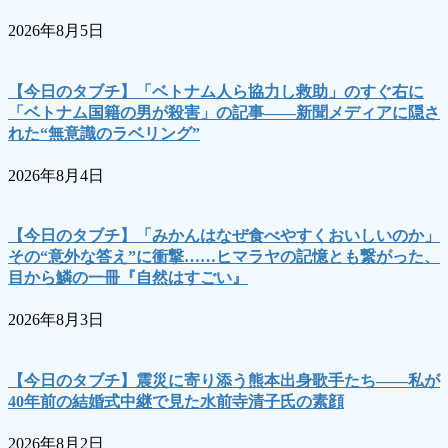
2026年8月5日
【今日のタブチ】「ベトナム人ら協力し救助」のすぐ右に
「ベトナム国籍の男が殺害」の記事――新聞メディアに隠さ
れた“無意識のラベリング”
2026年8月4日
【今日のタブチ】「みかんはなぜ食べやすくおいしいのか」
その“意外な答え”に衝撃……ヒマラヤの記憶とも繋がった、
目から鱗の一冊『自然はすごい』
2026年8月3日
【今日のタブチ】震災に寄り添う熊本出身歌手たち――私が
40年前の結婚式中継で見た水前寺清子氏の素顔
2026年8月2日