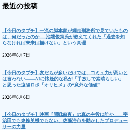
最近の投稿
【今日のタブチ】一流の脚本家が網走刑務所で見ていたもの
は、何だったのか──池端俊策氏が教えてくれた「過去を知
らなければ未来は描けない」という真理
2026年8月7日
【今日のタブチ】友だちが多いだけでは、コミュ力が高いと
は言わない――AIに懐疑的な私が「手放しで素晴らしい」
と思った遠隔ロボ「オリヒメ」の“意外な価値”
2026年8月6日
【今日のタブチ】映画『開戦前夜』の真の主役は誰か――宇
治田でも東條英機でもない、佐藤浩市を動かしたプロデュー
サーの力量