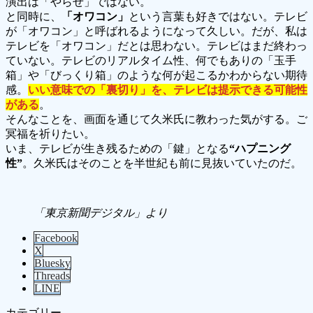
演出は「やらせ」ではない。
と同時に、
「オワコン」
という言葉も好きではない。テレビ
が「オワコン」と呼ばれるようになって久しい。だが、私は
テレビを「オワコン」だとは思わない。テレビはまだ終わっ
ていない。テレビのリアルタイム性、何でもありの「玉手
箱」や「びっくり箱」のような何が起こるかわからない期待
感。
いい意味での「裏切り」を、テレビは提示できる可能性
がある
。
そんなことを、画面を通じて久米氏に教わった気がする。ご
冥福を祈りたい。
いま、テレビが生き残るための「鍵」となる
“ハプニング
性”
。久米氏はそのことを半世紀も前に見抜いていたのだ。
「東京新聞デジタル」より
Facebook
X
Bluesky
Threads
LINE
カテゴリー