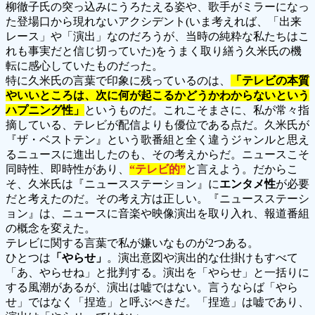
柳徹子氏の突っ込みにうろたえる姿や、歌手がミラーになっ
た登場口から現れないアクシデント(いま考えれば、「出来
レース」や「演出」なのだろうが、当時の純粋な私たちはこ
れも事実だと信じ切っていた)をうまく取り繕う久米氏の機
転に感心していたものだった。
特に久米氏の言葉で印象に残っているのは、
「テレビの本質
やいいところは、次に何が起こるかどうかわからないという
ハプニング性」
というものだ。これこそまさに、私が常々指
摘している、テレビが配信よりも優位である点だ。久米氏が
『ザ・ベストテン』という歌番組と全く違うジャンルと思え
るニュースに進出したのも、その考えからだ。ニュースこそ
同時性、即時性があり、
“テレビ的”
と言えよう。だからこ
そ、久米氏は『ニュースステーション』に
エンタメ性
が必要
だと考えたのだ。その考え方は正しい。『ニュースステーシ
ョン』は、ニュースに音楽や映像演出を取り入れ、報道番組
の概念を変えた。
テレビに関する言葉で私が嫌いなものが2つある。
ひとつは
「やらせ」
。演出意図や演出的な仕掛けもすべて
「あ、やらせね」と批判する。演出を「やらせ」と一括りに
する風潮があるが、演出は嘘ではない。言うならば「やら
せ」ではなく「捏造」と呼ぶべきだ。「捏造」は嘘であり、