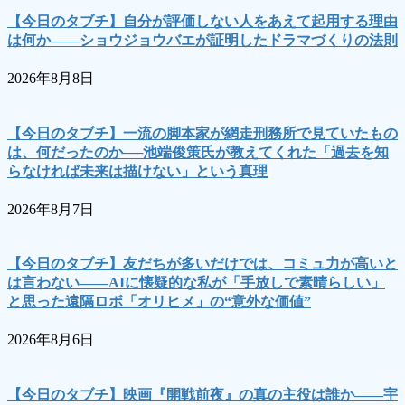
【今日のタブチ】自分が評価しない人をあえて起用する理由
は何か――ショウジョウバエが証明したドラマづくりの法則
2026年8月8日
【今日のタブチ】一流の脚本家が網走刑務所で見ていたもの
は、何だったのか──池端俊策氏が教えてくれた「過去を知
らなければ未来は描けない」という真理
2026年8月7日
【今日のタブチ】友だちが多いだけでは、コミュ力が高いと
は言わない――AIに懐疑的な私が「手放しで素晴らしい」
と思った遠隔ロボ「オリヒメ」の“意外な価値”
2026年8月6日
【今日のタブチ】映画『開戦前夜』の真の主役は誰か――宇