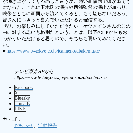
が沸き上がってくる感じと言うか、熱い高揚感で涙が出そう
になった。これに玉木氏の演技や西浦監督の演出が加わり、
映像とともに画面から流れてくると、もう堪らないだろう。
皆さんにもきっと喜んでいただけると確信する。
ぜひ、お楽しみにしていただきたい。ケツメイシさんのこの
曲に対する思いも格別だということは、以下のHPからもお
わかりいただけると思うので、そちらも覗いてみてくださ
い。
☛
https://www.tv-tokyo.co.jp/jeannenosabaki/music/
テレビ東京HPから
https://www.tv-tokyo.co.jp/jeannenosabaki/music/
Facebook
X
Bluesky
Threads
LINE
カテゴリー
お知らせ
、
活動報告