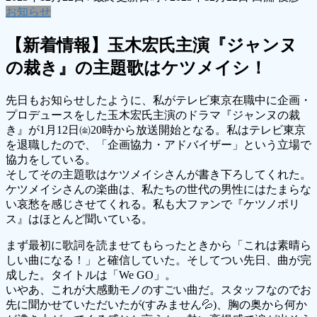
お知らせ
【新着情報】玉木宏氏主演『ジャンヌ
の裁き』の主題歌はケツメイシ！
先日もお知らせしたように、私がテレビ東京在職中に企画・
プロデュースをした玉木宏氏主演のドラマ『ジャンヌの裁
き』が1月12日㈮20時から放送開始となる。私はテレビ東京
を退職したので、「企画協力・アドバイザー」という立場で
協力をしている。
そしてその主題歌はケツメイシさんが書き下ろしてくれた。
ケツメイシさんの楽曲は、私たちの世代の男性にはたまらな
い哀愁を感じさせてくれる。私も大ファンで『ケツノポリ
ス』はほとんど聞いている。
まず最初に歌詞を読ませてもらったときから「これは素晴ら
しい曲になる！」と確信していた。そしてつい先日、曲が完
成した。タイトルは「We GO」。
いやあ、これが大感動モノのすごい曲だ。スタッフなのでお
先に聞かせていただいたが(すみません💦)、胸の奥から何か