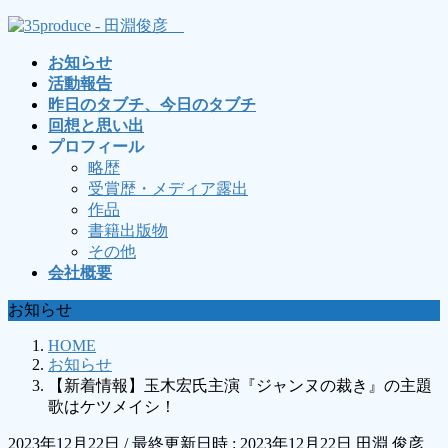
コ
ナ
ン
ビ
お知らせ
テ
ゲ
活動報告
ン
ー
昨日のタブチ、今日のタブチ
ツ
シ
回想と思い出
へ
ョ
プロフィール
ス
ン
略歴
キ
に
受賞歴・メディア露出
ッ
移
作品
プ
動
書籍出版物
その他
会社概要
お知らせ
HOME
お知らせ
【新着情報】玉木宏氏主演『ジャンヌの裁き』の主題
歌はケツメイシ！
2023年12月22日
/ 最終更新日時 :
2023年12月22日
田淵 俊彦