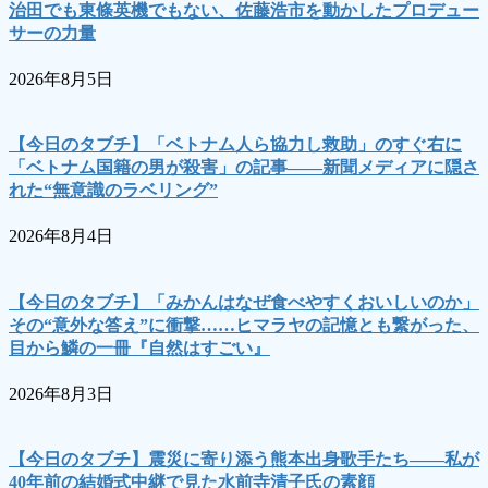
治田でも東條英機でもない、佐藤浩市を動かしたプロデュー
サーの力量
2026年8月5日
【今日のタブチ】「ベトナム人ら協力し救助」のすぐ右に
「ベトナム国籍の男が殺害」の記事――新聞メディアに隠さ
れた“無意識のラベリング”
2026年8月4日
【今日のタブチ】「みかんはなぜ食べやすくおいしいのか」
その“意外な答え”に衝撃……ヒマラヤの記憶とも繋がった、
目から鱗の一冊『自然はすごい』
2026年8月3日
【今日のタブチ】震災に寄り添う熊本出身歌手たち――私が
40年前の結婚式中継で見た水前寺清子氏の素顔