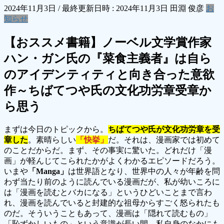
2024年11月3日
/ 最終更新日時 :
2024年11月3日
田淵 俊彦
お
知らせ
【おススメ書籍】ノーベル文学賞作家
ハン・ガン氏の『菜食主義者』は自ら
のアイデンティティと向き合った意欲
作～ちばてつや氏の文化功労章受章か
ら思う
まずは今日のトピックから。
ちばてつや氏が文化功労章を受
章した
。素晴らしい
「快挙」
だ。それは、漫画家では初めて
のことだからだ。まず、その事実に驚いた。どれだけ「漫
画」が軽んじてこられたかがよくわかるエピソードだろう。
いまや
「Manga」
は世界語となり、世界中の人々が年齢を問
わず当たり前のように読んでいる漫画だが、私が幼いころに
は「漫画を読むとバカになる」というひどいことまで言わ
れ、漫画を読んでいると封建的な祖母からすごく怒られたも
のだ。そういうこともあって、漫画は「隠れて読むもの」
「恥ずかしいもの」という意識が長い間、私自身のなかにも