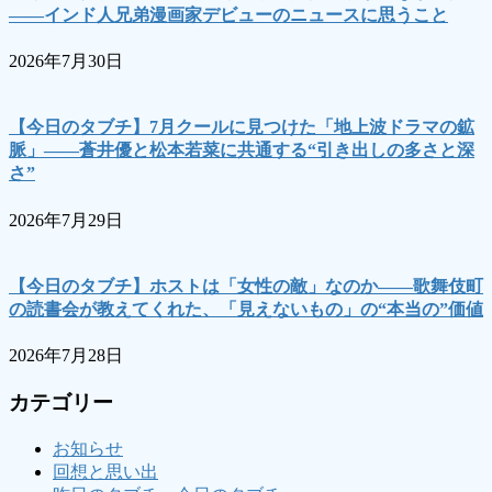
――インド人兄弟漫画家デビューのニュースに思うこと
2026年7月30日
【今日のタブチ】7月クールに見つけた「地上波ドラマの鉱
脈」――蒼井優と松本若菜に共通する“引き出しの多さと深
さ”
2026年7月29日
【今日のタブチ】ホストは「女性の敵」なのか――歌舞伎町
の読書会が教えてくれた、「見えないもの」の“本当の”価値
2026年7月28日
カテゴリー
お知らせ
回想と思い出