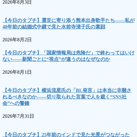
2026年8月3日
【今日のタブチ】震災に寄り添う熊本出身歌手たち――私が
40年前の結婚式中継で見た水前寺清子氏の素顔
2026年8月2日
【今日のタブチ】「国家情報局は危険だ」で終わってはいけ
ない――新聞ごとに“視点”が違うのはなぜなのか
2026年8月1日
【今日のタブチ】横浜流星氏の「BL発言」は本当に非難さ
れるべきなのか――切り取られた言葉で人を裁く“SNS社
会”への警鐘
2026年7月31日
【今日のタブチ】25年前のインドで見た光景がつながった