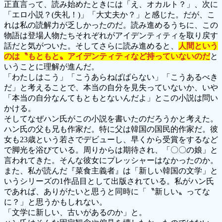
正直言って、読み始めたときには「え、オカルト？」、次に
「エロ小説？(失礼！)」「大丈夫か？」と感じた。だが、こ
れは私の読解力が乏しかったのだ。読み進めるうちに、この
物語は登場人物たちそれぞれがアイデンティティを取り戻す
話だと気がついた。そしてさらに読み進めると、
人間という
のは〝もともと〟アイデンティティなど持っていないのだ
と
いうことに理解が進んだ。
「わたしはこう」「こうあらねばばらない」「こうあるべき
だ」と考えることで、本当の自分を見失っていないか、いや
「本当の自分なんてもともとないんだよ」とこの小説は問い
かける。
そしてなぜハン氏がこの小説を書いたのだろうかと考えた。
ハン氏の父も兄も作家だ。特に父は韓国の国民的作家だ。彼
女も23歳という若さでデビューし、早くから受賞をするなど
で脚光を浴びている。周りからは期待され、「〇〇の娘」と
言われてきた。そんな彼女にプレッシャーはなかったのか。
また、私が読んだ『菜食主義者』は「新しい韓国の文学」と
いうシリーズの1作品目として出版されている。私がハン氏
であれば、ありがたいと思うと同時に「〝新しい〟ってな
に？」と思うかもしれない。
「文学に新しい、古いがあるのか」と。