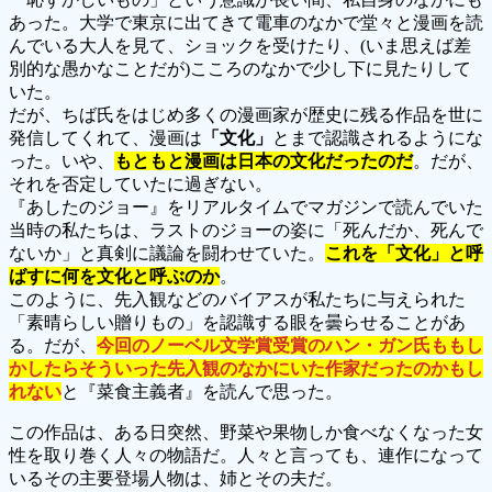
あった。大学で東京に出てきて電車のなかで堂々と漫画を読
んでいる大人を見て、ショックを受けたり、(いま思えば差
別的な愚かなことだが)こころのなかで少し下に見たりして
いた。
だが、ちば氏をはじめ多くの漫画家が歴史に残る作品を世に
発信してくれて、漫画は
「文化」
とまで認識されるようにな
った。いや、
もともと漫画は日本の文化だったのだ
。だが、
それを否定していたに過ぎない。
『あしたのジョー』をリアルタイムでマガジンで読んでいた
当時の私たちは、ラストのジョーの姿に「死んだか、死んで
ないか」と真剣に議論を闘わせていた。
これを「文化」と呼
ばすに何を文化と呼ぶのか
。
このように、先入観などのバイアスが私たちに与えられた
「素晴らしい贈りもの」を認識する眼を曇らせることがあ
る。だが、
今回のノーベル文学賞受賞のハン・ガン氏ももし
かしたらそういった先入観のなかにいた作家だったのかもし
れない
と『菜食主義者』を読んで思った。
この作品は、ある日突然、野菜や果物しか食べなくなった女
性を取り巻く人々の物語だ。人々と言っても、連作になって
いるその主要登場人物は、姉とその夫だ。