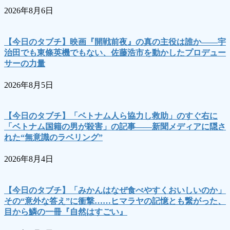
2026年8月6日
【今日のタブチ】映画『開戦前夜』の真の主役は誰か――宇
治田でも東條英機でもない、佐藤浩市を動かしたプロデュー
サーの力量
2026年8月5日
【今日のタブチ】「ベトナム人ら協力し救助」のすぐ右に
「ベトナム国籍の男が殺害」の記事――新聞メディアに隠さ
れた“無意識のラベリング”
2026年8月4日
【今日のタブチ】「みかんはなぜ食べやすくおいしいのか」
その“意外な答え”に衝撃……ヒマラヤの記憶とも繋がった、
目から鱗の一冊『自然はすごい』