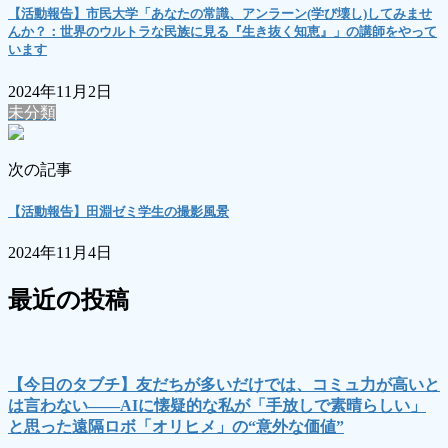
【活動報告】市民大学「あなたの常識、アンラーン(学び壊し)してみませ
んか？：世界のウルトラな民族に見る『生き抜く知恵』」の講師をやって
います
2024年11月2日
未分類
次の記事
【活動報告】田淵ゼミ学生の撮影風景
2024年11月4日
最近の投稿
【今日のタブチ】友だちが多いだけでは、コミュ力が高いと
は言わない――AIに懐疑的な私が「手放しで素晴らしい」
と思った遠隔ロボ「オリヒメ」の“意外な価値”