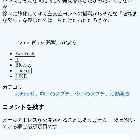
ハン氏はそんな固定観念や偏見を壊したかったのではない
か。
徐々に静化してゆく主人公ヨンヘの描写からそんな「破壊的
な怒り」を感じたのは、私だけだっただろうか。
「ハンギョレ新聞」HPより
Facebook
X
Bluesky
Threads
LINE
カテゴリー
お知らせ
、
昨日のタブチ、今日のタブチ
、
活動報告
コメントを残す
メールアドレスが公開されることはありません。
※
が付い
ている欄は必須項目です