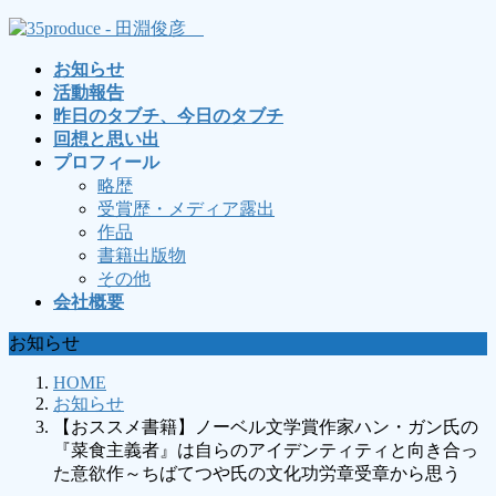
コ
ナ
ン
ビ
お知らせ
テ
ゲ
活動報告
ン
ー
昨日のタブチ、今日のタブチ
ツ
シ
回想と思い出
へ
ョ
プロフィール
ス
ン
略歴
キ
に
受賞歴・メディア露出
ッ
移
作品
プ
動
書籍出版物
その他
会社概要
お知らせ
HOME
お知らせ
【おススメ書籍】ノーベル文学賞作家ハン・ガン氏の
『菜食主義者』は自らのアイデンティティと向き合っ
た意欲作～ちばてつや氏の文化功労章受章から思う