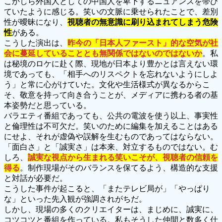
こかしら外国人としての中国人を卑下するニュアンスを帯び
ていたように感じる。笑いの文脈に乗せられたことで、差別
性が曖昧になり、
視聴者の無意識に刷り込まれてしまう危険
性
がある。
こうした演出は、
昨今の「日本人ファースト」的な空気が社
会に蔓延していることとも無関係ではないのではないか
。私
は秘境のロケに赴く際、現地が日本より豊かとは言えない環
境であっても、「相手へのリスペクトを忘れないようにしよ
う」と常に心がけていた。文化や生活様式が異なるからこ
そ、敬意を持って向き合うことが、メディアに携わる者の基
本姿勢だと思っている。
バラエティ番組であっても、公共の電波を使う以上、事実性
と倫理性は不可欠だ。笑いのために編集を加えることはある
にせよ、それが虚偽や誤解を生むものであってはならない。
「面白さ」と「誠実さ」は本来、対立するものではない。む
しろ、
誠実な視点から生まれる笑いこそが、視聴者の信頼を
得る
。制作現場がそのバランスを保てるよう、構造的な支援
と対話が必要だ。
こうした事件が起こると、「またテレビ局が」「やっぱり
な」といった先入観が強調されがちだ。
しかし、現場の多くのクリエイターは、まじめに、誠実に、
コツコツと番組を作っている。私もそうした仲間と数多く仕