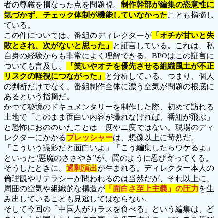
者の尊厳を損なった点を問題視。
制作幹部が編集の恣意性に
気づかず、チェック体制が機能していなかった
ことも指摘し
ている。
この件については、番組のディレクターが
「オチが甘いと失
敗とされ、次がないと思った」
と証言している。これは、私
自身の経験からも非常によく理解できる。BPOはこの証言に
ついても言及し、
「笑いやオチを優先させる組織風土が不正
リスクの軽視につながった」
と分析している。つまり、個人
の判断だけでなく、番組制作全体に漂う空気が問題の根底に
あるという指摘だ。
かつて秘境のドキュメンタリーを制作した際、初めて訪れる
土地で「このまま面白い内容が撮れなければ、番組が飛ぶ」
と恐怖におののいたことは一度や二度ではない。現場のディ
レクターにかかる
プレッシャー
は、想像以上に苛烈だ。
「こういう撮影だと面白いよ」「こう編集したらウケるよ」
といった“悪魔のささやき”が、罠のように忍び寄ってくる。
そうしたときに、
過剰演出
が生まれる。ディレクター本人の
倫理観やリテラシーが問われるのは当然だが、それ以上に、
周囲の空気や組織的な構造が
「面白さ至上主義」の圧力
を生
み出していることも見逃してはならない。
そして今回の「中国人がカラスを食べる」という編集は、ど