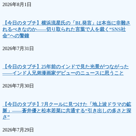
2026年8月1日
【今日のタブチ】横浜流星氏の「BL発言」は本当に非難さ
れるべきなのか――切り取られた言葉で人を裁く“SNS社
会”への警鐘
2026年7月31日
【今日のタブチ】25年前のインドで見た光景がつながった
――インド人兄弟漫画家デビューのニュースに思うこと
2026年7月30日
【今日のタブチ】7月クールに見つけた「地上波ドラマの鉱
脈」――蒼井優と松本若菜に共通する“引き出しの多さと深
さ”
2026年7月29日