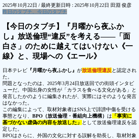
2025年10月22日
/ 最終更新日時 :
2025年10月22日
田淵 俊彦
昨日のタブチ、今日のタブチ
【今日のタブチ】『月曜から夜ふか
し』放送倫理“違反”を考える――「面
白さ」のために越えてはいけない《一
線》と、現場への《エール》
日本テレビ
『月曜から夜ふかし』
が
放送倫理違反
と認定され
た。
問題となったのは、2025年3月24日放送回での街頭インタビ
ューだ。中国出身の女性が「カラスを食べる文化がある」と
発言したかのように編集されたが、実際にはそのような発言
はなかった。
この編集によって、取材対象者はSNS上で誹謗中傷を受ける
事態となり、
BPO（放送倫理・番組向上機構）
は
「事実に
基づかない虚偽の内容を放送した」
として放送倫理違反を認
定した。
BPOはさらに、外国の文化に対する誤解を助長し、取材対象