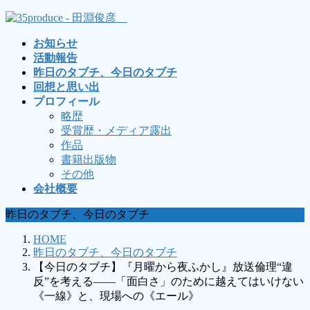
コ
ナ
ン
ビ
お知らせ
テ
ゲ
活動報告
ン
ー
昨日のタブチ、今日のタブチ
ツ
シ
回想と思い出
へ
ョ
プロフィール
ス
ン
略歴
キ
に
受賞歴・メディア露出
ッ
移
作品
プ
動
書籍出版物
その他
会社概要
昨日のタブチ、今日のタブチ
HOME
昨日のタブチ、今日のタブチ
【今日のタブチ】『月曜から夜ふかし』放送倫理“違
反”を考える――「面白さ」のために越えてはいけない
《一線》と、現場への《エール》