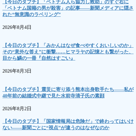
【今日のタブチ】「ベトナム人ら協力し救助」のすぐ右に
「ベトナム国籍の男が殺害」の記事――新聞メディアに隠さ
れた“無意識のラベリング”
2026年8月4日
【今日のタブチ】「みかんはなぜ食べやすくおいしいのか」
その“意外な答え”に衝撃……ヒマラヤの記憶とも繋がった、
目から鱗の一冊『自然はすごい』
2026年8月3日
【今日のタブチ】震災に寄り添う熊本出身歌手たち――私が
40年前の結婚式中継で見た水前寺清子氏の素顔
2026年8月2日
【今日のタブチ】「国家情報局は危険だ」で終わってはいけ
ない――新聞ごとに“視点”が違うのはなぜなのか