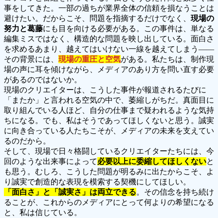
事をしてきた。一部の過ちが業界全体の信頼を損なうことは
避けたい。だからこそ、問題を指摘するだけでなく、
現場の
努力と葛藤
にも目を向ける必要がある。この事件は、単なる
編集ミスではなく、構造的な問題を映し出している。面白さ
を求めるあまり、越えてはいけない一線を越えてしまう――
その背景には、
現場の重圧と空気
がある。私たちは、制作現
場の声に耳を傾けながら、メディアのあり方を問い直す必要
があるのではないか。
現場のクリエイターは、こうした事件が報道されるたびに
「またか」と言われる空気の中で、萎縮しがちだ。真面目に
取り組んでいる人ほど、自分の仕事まで疑われるような気持
ちになる。でも、私はそうであってほしくないと思う。誠実
に向き合っている人たちこそが、メディアの未来を支えてい
るのだから。
そして、現場で日々格闘しているクリエイターたちには、今
回のような出来事によって
必要以上に委縮してほしくない
と
も思う。むしろ、こうした問題が明るみに出たからこそ、よ
り誠実で創造的な表現を模索する契機にしてほしい。
「面白さ」と「誠実さ」は両立できる
。その信念を持ち続け
ることが、これからのメディアにとって何よりの希望になる
と、私は信じている。