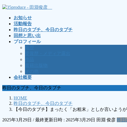
コ
ナ
ン
ビ
お知らせ
テ
ゲ
活動報告
ン
ー
昨日のタブチ、今日のタブチ
ツ
シ
回想と思い出
へ
ョ
プロフィール
ス
ン
略歴
キ
に
受賞歴・メディア露出
ッ
移
作品
プ
動
書籍出版物
その他
会社概要
昨日のタブチ、今日のタブチ
HOME
昨日のタブチ、今日のタブチ
【今日のタブチ】まったく「お粗末」としか言いようが
2025年3月29日
/ 最終更新日時 :
2025年3月29日
田淵 俊彦
昨日