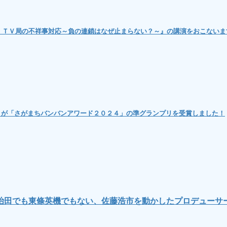
問題！ＴＶ局の不祥事対応～負の連鎖はなぜ止まらない？～』の講演をおこないま
』が「さがまちバンバンアワード２０２４」の準グランプリを受賞しました！
治田でも東條英機でもない、佐藤浩市を動かしたプロデューサ