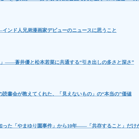
―インド人兄弟漫画家デビューのニュースに思うこと
」――蒼井優と松本若菜に共通する“引き出しの多さと深さ”
読書会が教えてくれた、「見えないもの」の“本当の”価値
知った「やまゆり園事件」から10年――「共存すること」だけ