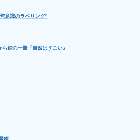
無意識のラベリング”
から鱗の一冊『自然はすごい』
警鐘