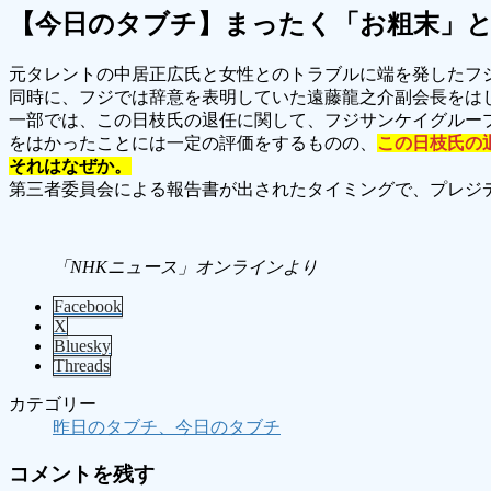
【今日のタブチ】まったく「お粗末」
元タレントの中居正広氏と女性とのトラブルに端を発したフ
同時に、フジでは辞意を表明していた遠藤龍之介副会長をはじ
一部では、この日枝氏の退任に関して、フジサンケイグルー
をはかったことには一定の評価をするものの、
この日枝氏の
それはなぜか。
第三者委員会による報告書が出されたタイミングで、プレジ
「NHKニュース」オンラインより
Facebook
X
Bluesky
Threads
カテゴリー
昨日のタブチ、今日のタブチ
コメントを残す