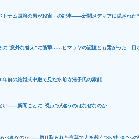
ベトナム国籍の男が殺害」の記事――新聞メディアに隠された“
その“意外な答え”に衝撃……ヒマラヤの記憶とも繋がった、目
0年前の結婚式中継で見た水前寺清子氏の素顔
い――新聞ごとに“視点”が違うのはなぜなのか
るべきなのか――切り取られた言葉で人を裁く“SNS社会”への