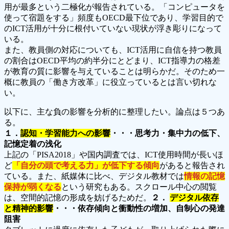
用が最多という二極化が報告されている。「コンピュータを
使って宿題をする」頻度もOECD最下位であり、学習目的で
のICT活用が十分に根付いていない現状が浮き彫りになって
いる。
また、教員側の対応についても、ICT活用に自信を持つ教員
の割合はOECD平均の約半分にとどまり、ICT指導力の格差
が教育の質に影響を与えていることは明らかだ。そのため一
概に教員の「働き方改革」に役立っているとは言い切れな
い。
以下に、主な負の影響を分析的に整理したい。論点は５つあ
る。
１．
認知・学習能力への影響
・・・思考力・集中力の低下、
記憶定着の浅化
上記の「PISA2018」や国内調査では、ICT使用時間が長いほ
ど
「自分の頭で考える力」が低下する傾向
があると報告され
ている。また、紙媒体に比べ、デジタル教材では
情報の記憶
保持が弱くなる
という研究もある。スクロール中心の閲覧
は、空間的記憶の形成を妨げるためだ。
２．
デジタル依存
と精神的影響
・・・依存傾向と衝動性の増加、自制心の発達
阻害