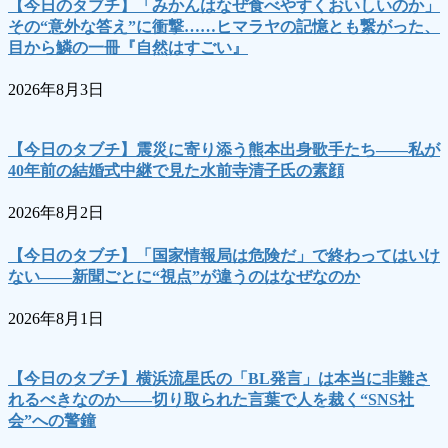
【今日のタブチ】「みかんはなぜ食べやすくおいしいのか」
その“意外な答え”に衝撃……ヒマラヤの記憶とも繋がった、
目から鱗の一冊『自然はすごい』
2026年8月3日
【今日のタブチ】震災に寄り添う熊本出身歌手たち――私が
40年前の結婚式中継で見た水前寺清子氏の素顔
2026年8月2日
【今日のタブチ】「国家情報局は危険だ」で終わってはいけ
ない――新聞ごとに“視点”が違うのはなぜなのか
2026年8月1日
【今日のタブチ】横浜流星氏の「BL発言」は本当に非難さ
れるべきなのか――切り取られた言葉で人を裁く“SNS社
会”への警鐘