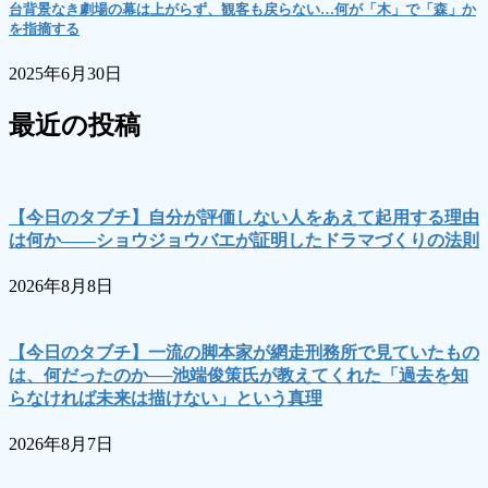
台背景なき劇場の幕は上がらず、観客も戻らない…何が「木」で「森」か
を指摘する
2025年6月30日
最近の投稿
【今日のタブチ】自分が評価しない人をあえて起用する理由
は何か――ショウジョウバエが証明したドラマづくりの法則
2026年8月8日
【今日のタブチ】一流の脚本家が網走刑務所で見ていたもの
は、何だったのか──池端俊策氏が教えてくれた「過去を知
らなければ未来は描けない」という真理
2026年8月7日