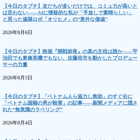
【今日のタブチ】友だちが多いだけでは、コミュ力が高いと
は言わない――AIに懐疑的な私が「手放しで素晴らしい」
と思った遠隔ロボ「オリヒメ」の“意外な価値”
2026年8月6日
【今日のタブチ】映画『開戦前夜』の真の主役は誰か――宇
治田でも東條英機でもない、佐藤浩市を動かしたプロデュー
サーの力量
2026年8月5日
【今日のタブチ】「ベトナム人ら協力し救助」のすぐ右に
「ベトナム国籍の男が殺害」の記事――新聞メディアに隠さ
れた“無意識のラベリング”
2026年8月4日