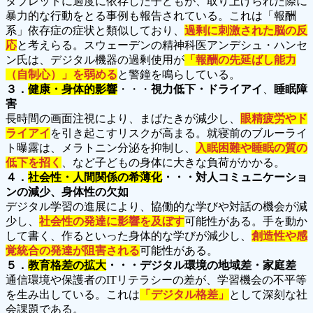
タブレットに過度に依存した子どもが、取り上げられた際に
暴力的な行動をとる事例も報告されている。これは「報酬
系」依存症の症状と類似しており、
過剰に刺激された脳の反
応
と考えらる。スウェーデンの精神科医アンデシュ・ハンセ
ン氏は、デジタル機器の過剰使用が
「報酬の先延ばし能力
（自制心）」を弱める
と警鐘を鳴らしている。
３．
健康・身体的影響
・・・
視力低下・ドライアイ
、
睡眠障
害
長時間の画面注視により、まばたきが減少し、
眼精疲労やド
ライアイ
を引き起こすリスクが高まる。就寝前のブルーライ
ト曝露は、メラトニン分泌を抑制し、
入眠困難や睡眠の質の
低下を招く
、など子どもの身体に大きな負荷がかかる。
４．
社会性・人間関係の希薄化
・・・対人コミュニケーショ
ンの減少、身体性の欠如
デジタル学習の進展により、協働的な学びや対話の機会が減
少し、
社会性の発達に影響を及ぼす
可能性がある。手を動か
して書く、作るといった身体的な学びが減少し、
創造性や感
覚統合の発達が阻害される
可能性がある。
５．
教育格差の拡大
・・・デジタル環境の地域差・家庭差
通信環境や保護者のITリテラシーの差が、学習機会の不平等
を生み出している。これは
「デジタル格差」
として深刻な社
会課題である。