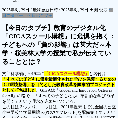
は？
2025年6月29日
/ 最終更新日時 :
2025年6月29日
田淵 俊彦
昨
日のタブチ、今日のタブチ
【今日のタブチ】教育のデジタル化
「GIGAスクール構想」に危惧を抱く：
子どもへの「負の影響」は甚大だ～本
学・桜美林大学の授業で私が伝えてい
ることとは？
文部科学省は2019年に
「GIGAスクール構想」
と名付け、
「すべての子どもに個別最適化された学びを保障するための
ICT環境整備」を目的とした教育改革を国家的プロジェクト
として打ち出した
。GIGAは「Global and Innovation Gateway
for All」の略で、「すべての子どもたちに革新的な学びの扉
を開く」という理念が込められている。
この柱は３つあり、１つ目は、2021年度末までに全国の公立
小中学校で学習用端末(PCやタブレット)を配備完了するとい
うものだった。高校にも段階的に拡大中で、これは「NEXT