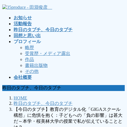
コ
ナ
ン
ビ
お知らせ
テ
ゲ
活動報告
ン
ー
昨日のタブチ、今日のタブチ
ツ
シ
回想と思い出
へ
ョ
プロフィール
ス
ン
略歴
キ
に
受賞歴・メディア露出
ッ
移
作品
プ
動
書籍出版物
その他
会社概要
昨日のタブチ、今日のタブチ
HOME
昨日のタブチ、今日のタブチ
【今日のタブチ】教育のデジタル化「GIGAスクール
構想」に危惧を抱く：子どもへの「負の影響」は甚大
だ～本学・桜美林大学の授業で私が伝えていることと