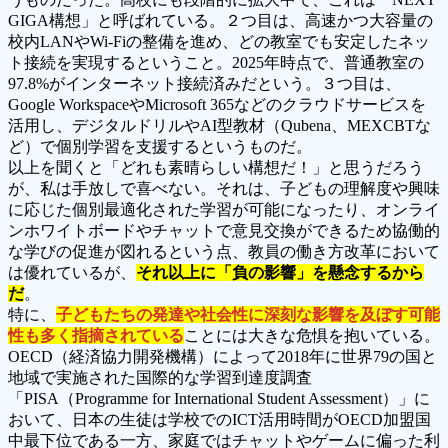
GIGA構想」と呼ばれている。２つ目は、高速かつ大容量の
校内LANやWi-Fiの整備を進め、どの教室でも安定したネッ
ト接続を実現するということ。2025年時点で、普通教室の
97.8%がインターネット接続済みだという。３つ目は、
Google WorkspaceやMicrosoft 365などのクラウドサービスを
活用し、デジタルドリルやAI型教材（Qubena、MEXCBTな
ど）で個別学習を支援するというものだ。
以上を聞くと「どれも素晴らしい構想だ！」と思うだろう
が、私は手放しで喜べない。それは、子どもの理解度や興味
に応じた個別最適化された学習が可能になったり、オンライ
ンホワイトボードやチャットで意見交換ができるため協働的
な学びの促進が図れるという点、教員の働き方改革において
は優れているが、
それ以上に「負の影響」を懸念するから
だ
。
特に、
子どもたちの発達や社会性に深刻な影響を及ぼす可能
性も多く指摘されている
ことには大きな危惧を抱いている。
OECD（経済協力開発機構）によって2018年に世界79の国と
地域で実施された国際的な学習到達度調査
「PISA（Programme for International Student Assessment）」に
おいて、日本の生徒は学校でのICT活用時間がOECD加盟国
中最下位である一方、家庭ではチャットやゲームに偏った利