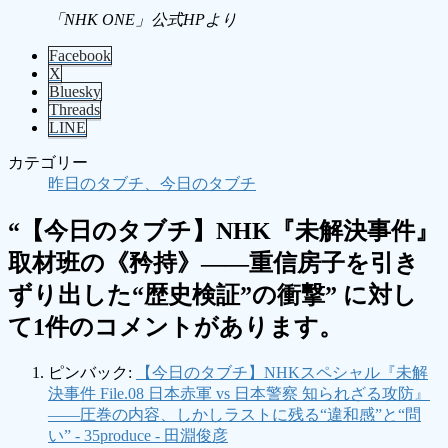
「NHK ONE」公式HPより
Facebook
X
Bluesky
Threads
LINE
カテゴリー
昨日のタブチ、今日のタブチ
“
【今日のタブチ】NHK『未解決事件』
取材班の《矜持》――重信房子を引き
ずり出した“歴史検証”の衝撃
” に対し
て1件のコメントがあります。
ピンバック:
【今日のタブチ】NHKスペシャル『未解
決事件 File.08 日本赤軍 vs 日本警察 知られざる攻防』
――圧巻の内容、しかしラストに残る“違和感”と“問
い” - 35produce - 田淵俊彦