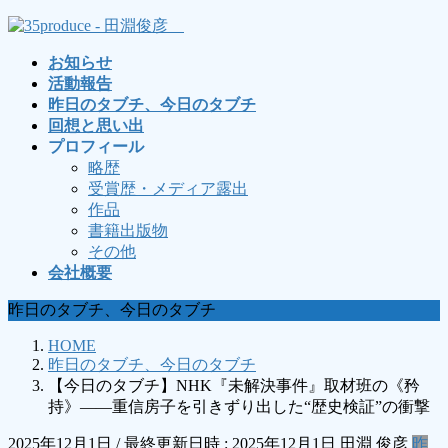
コ
ナ
ン
ビ
お知らせ
テ
ゲ
活動報告
ン
ー
昨日のタブチ、今日のタブチ
ツ
シ
回想と思い出
へ
ョ
プロフィール
ス
ン
略歴
キ
に
受賞歴・メディア露出
ッ
移
作品
プ
動
書籍出版物
その他
会社概要
昨日のタブチ、今日のタブチ
HOME
昨日のタブチ、今日のタブチ
【今日のタブチ】NHK『未解決事件』取材班の《矜
持》――重信房子を引きずり出した“歴史検証”の衝撃
2025年12月1日
/ 最終更新日時 :
2025年12月1日
田淵 俊彦
昨