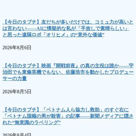
【今日のタブチ】友だちが多いだけでは、コミュ力が高いと
は言わない――AIに懐疑的な私が「手放しで素晴らしい」
と思った遠隔ロボ「オリヒメ」の“意外な価値”
2026年8月6日
【今日のタブチ】映画『開戦前夜』の真の主役は誰か――宇
治田でも東條英機でもない、佐藤浩市を動かしたプロデュー
サーの力量
2026年8月5日
【今日のタブチ】「ベトナム人ら協力し救助」のすぐ右に
「ベトナム国籍の男が殺害」の記事――新聞メディアに隠さ
れた“無意識のラベリング”
2026年8月4日