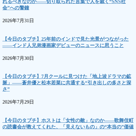
れるべきなのか――切り取られた言葉で人を裁く“SNS社
会”への警鐘
2026年7月31日
【今日のタブチ】25年前のインドで見た光景がつながった
――インド人兄弟漫画家デビューのニュースに思うこと
2026年7月30日
【今日のタブチ】7月クールに見つけた「地上波ドラマの鉱
脈」――蒼井優と松本若菜に共通する“引き出しの多さと深
さ”
2026年7月29日
【今日のタブチ】ホストは「女性の敵」なのか――歌舞伎町
の読書会が教えてくれた、「見えないもの」の“本当の”価値