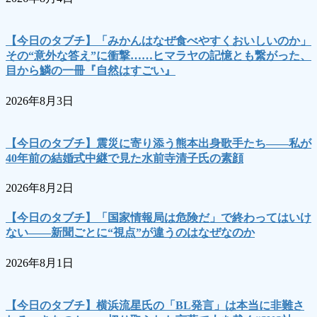
【今日のタブチ】「みかんはなぜ食べやすくおいしいのか」
その“意外な答え”に衝撃……ヒマラヤの記憶とも繋がった、
目から鱗の一冊『自然はすごい』
2026年8月3日
【今日のタブチ】震災に寄り添う熊本出身歌手たち――私が
40年前の結婚式中継で見た水前寺清子氏の素顔
2026年8月2日
【今日のタブチ】「国家情報局は危険だ」で終わってはいけ
ない――新聞ごとに“視点”が違うのはなぜなのか
2026年8月1日
【今日のタブチ】横浜流星氏の「BL発言」は本当に非難さ