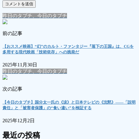
昨日のタブチ、今日のタブチ
前の記事
【おススメ映画】“幻”のカルト・ファンタジー『落下の王国』は、CGを
多用する現代映画「技術依存」への挑発だ
2025年11月30日
昨日のタブチ、今日のタブチ
次の記事
【今日のタブチ】国分太一氏の《涙》と日本テレビの《沈黙》――「説明
責任」と「被害者保護」の“食い違い”を検証する
2025年12月2日
最近の投稿