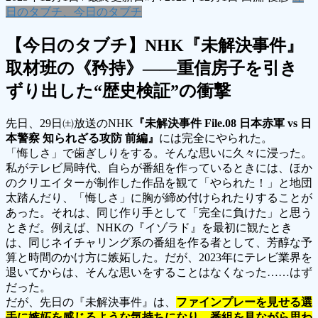
日のタブチ、今日のタブチ
【今日のタブチ】NHK『未解決事件』
取材班の《矜持》――重信房子を引き
ずり出した“歴史検証”の衝撃
先日、29日㈯放送のNHK
『未解決事件 File.08 日本赤軍 vs 日
本警察 知られざる攻防 前編』
には完全にやられた。
「悔しさ」で歯ぎしりをする。そんな思いに久々に浸った。
私がテレビ局時代、自らが番組を作っているときには、ほか
のクリエイターが制作した作品を観て「やられた！」と地団
太踏んだり、「悔しさ」に胸が締め付けられたりすることが
あった。それは、同じ作り手として「完全に負けた」と思う
ときだ。例えば、NHKの『イゾラド』を最初に観たとき
は、同じネイチャリング系の番組を作る者として、芳醇な予
算と時間のかけ方に嫉妬した。だが、2023年にテレビ業界を
退いてからは、そんな思いをすることはなくなった……はず
だった。
だが、先日の『未解決事件』は、
ファインプレーを見せる選
手に嫉妬を感じるような気持ちになり、
番組を見ながら思わ