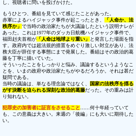
し、視聴者に問いを投げかけた。
もうひとつ、番組を見ていて感じたことがあった。
赤軍によるハイジャック事件が起こったとき、
「人命か、法
秩序か」
で当時の政治家たちが大議論したという説明ナレが
あった。これは1977年のダッカ日航機ハイジャック事件で、
福田赳夫首相が
「人命は地球より重い」
と発言した場面を指
す。政府内では超法規的措置をめぐり激しい対立があり、法
務大臣が辞任する事態にまで発展した。番組はその政治的葛
藤を丁寧に描いていた。
そういったことをしっかりと悩み、議論するというようなこ
とを、いまの政府や政治家たちがやるだろうか。それは甚だ
疑問である。
当時の議論は、単なる理念論ではなく、
国家の法秩序を揺る
がす決断を迫られる深刻な政治的葛藤
だった。その重みは計
り知れない。
犯罪史の加害者に証言をさせること
……何十年経っていて
も、この意義は大きい。来週の「後編」にも大いに期待した
い。