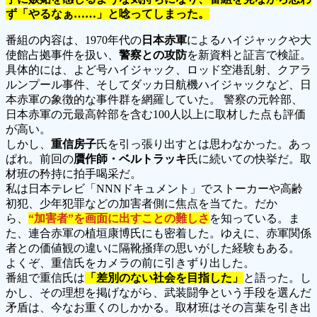
ず「やるなぁ……」と唸ってしまった。
番組の内容は、1970年代の
日本赤軍
によるハイジャックや大
使館占拠事件を扱い、
警察との攻防
を新資料と証言で検証。
具体的には、よど号ハイジャック、ロッド空港乱射、クアラ
ルンプール事件、そしてダッカ日航機ハイジャックなど、日
本赤軍の象徴的な事件群を網羅していた。 警察の元幹部、
日本赤軍の元最高幹部を含む100人以上に取材した点も評価
が高い。
しかし、
重信房子
氏を引っ張り出すとは思わなかった。あっ
ぱれ。前回の
贋作師・ベルトラッキ
氏に続いての快挙だ。取
材班の矜持に拍手喝采だ。
私は日本テレビ「NNNドキュメント」でストーカーや高齢
初犯、少年犯罪などの加害者側に焦点を当てた。だか
ら、
“加害者”を画面に出すことの難しさ
を知っている。ま
た、連合赤軍の植垣康博氏にも密着した。ゆえに、赤軍関係
者との価値観の違いに隔靴掻痒の思いがした経験もある。
よくぞ、重信氏をカメラの前に引きずり出した。
番組で重信氏は
「差別のない社会を目指した」
と語った。し
かし、その理想を掲げながら、武装闘争という手段を選んだ
矛盾は、今なお重くのしかかる。取材班はその言葉を引き出