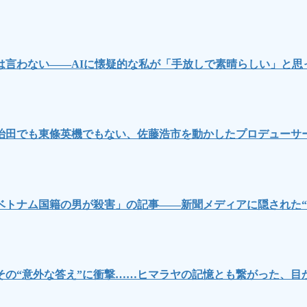
言わない――AIに懐疑的な私が「手放しで素晴らしい」と思
治田でも東條英機でもない、佐藤浩市を動かしたプロデューサ
ベトナム国籍の男が殺害」の記事――新聞メディアに隠された“
その“意外な答え”に衝撃……ヒマラヤの記憶とも繋がった、目