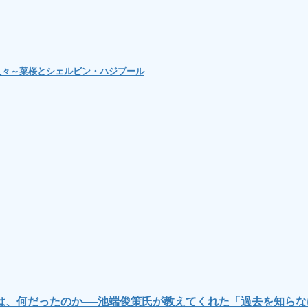
人々～菜桜とシェルビン・ハジプール
は、何だったのか──池端俊策氏が教えてくれた「過去を知ら