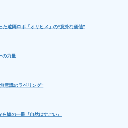
った遠隔ロボ「オリヒメ」の“意外な価値”
ーの力量
無意識のラベリング”
から鱗の一冊『自然はすごい』