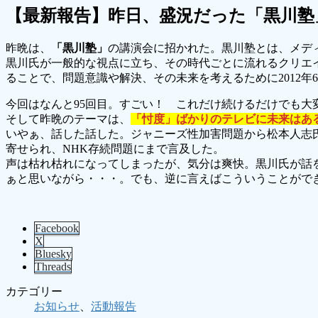
【最新報告】昨日、盛況だった「黒川塾
昨晩は、
「黒川塾」
の講演会に招かれた。黒川塾とは、メデ
黒川氏が一般的な視点に立ち、その時代ごとに流れるクリエ
ることで、問題意識や解決、その未来を考えるために2012年
今回はなんと95回目。すごい！ これだけ続けるだけでも大
そして昨晩のテーマは、
「忖度」ばかりのテレビに未来はあ
いやぁ、話した話した。ジャニーズ性加害問題から松本人志
寄せられ、NHK存続問題にまで言及した。
声は枯れ枯れになってしまったが、気分は爽快。黒川氏が話
ぁと思いながら・・・。でも、逆に言えばこういうことがで
Facebook
X
Bluesky
Threads
カテゴリー
お知らせ
、
活動報告