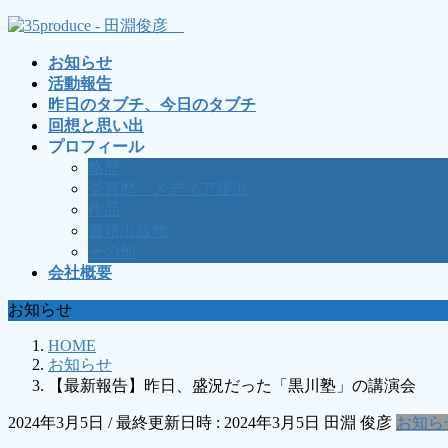
コ
ナ
ン
ビ
お知らせ
テ
ゲ
活動報告
ン
ー
昨日のタブチ、今日のタブチ
ツ
シ
回想と思い出
へ
ョ
プロフィール
ス
ン
略歴
キ
に
受賞歴・メディア露出
ッ
移
作品
プ
動
書籍出版物
その他
会社概要
お知らせ
HOME
お知らせ
【最新報告】昨日、盛況だった「黒川塾」の講演会
2024年3月5日
/ 最終更新日時 :
2024年3月5日
田淵 俊彦
お知ら