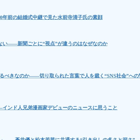
0年前の結婚式中継で見た水前寺清子氏の素顔
い――新聞ごとに“視点”が違うのはなぜなのか
るべきなのか――切り取られた言葉で人を裁く“SNS社会”への
―インド人兄弟漫画家デビューのニュースに思うこと
」――蒼井優と松本若菜に共通する“引き出しの多さと深さ”