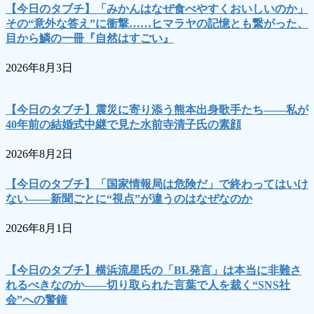
【今日のタブチ】「みかんはなぜ食べやすくおいしいのか」
その“意外な答え”に衝撃……ヒマラヤの記憶とも繋がった、
目から鱗の一冊『自然はすごい』
2026年8月3日
【今日のタブチ】震災に寄り添う熊本出身歌手たち――私が
40年前の結婚式中継で見た水前寺清子氏の素顔
2026年8月2日
【今日のタブチ】「国家情報局は危険だ」で終わってはいけ
ない――新聞ごとに“視点”が違うのはなぜなのか
2026年8月1日
【今日のタブチ】横浜流星氏の「BL発言」は本当に非難さ
れるべきなのか――切り取られた言葉で人を裁く“SNS社
会”への警鐘