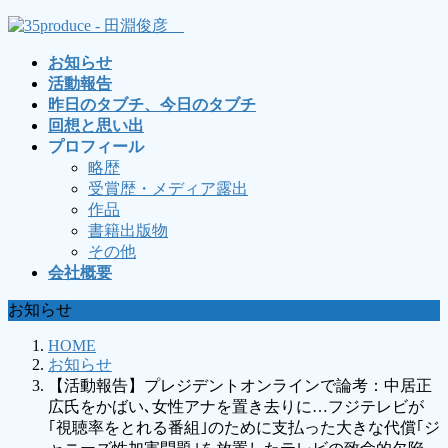
コ
ナ
ン
ビ
お知らせ
テ
ゲ
活動報告
ン
ー
昨日のタブチ、今日のタブチ
ツ
シ
回想と思い出
へ
ョ
プロフィール
ス
ン
略歴
キ
に
受賞歴・メディア露出
ッ
移
作品
プ
動
書籍出版物
その他
会社概要
お知らせ
HOME
お知らせ
【活動報告】プレジデントオンラインで論考：中居正
広氏をかばい､女性アナを置き去りに…フジテレビが
｢視聴率をとれる番組｣のために支払った大きな代償｢ジ