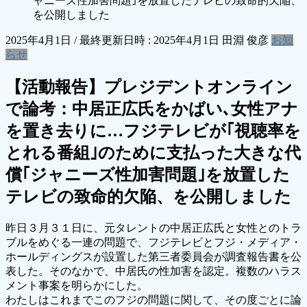
ャニーズ性加害問題｣を放置したテレビの致命的欠陥、
を公開しました
2025年4月1日
/ 最終更新日時 :
2025年4月1日
田淵 俊彦
お知
らせ
【活動報告】プレジデントオンライン
で論考：中居正広氏をかばい､女性アナ
を置き去りに…フジテレビが｢視聴率を
とれる番組｣のために支払った大きな代
償｢ジャニーズ性加害問題｣を放置した
テレビの致命的欠陥、を公開しました
昨日３月３１日に、元タレントの中居正広氏と女性とのトラ
ブルをめぐる一連の問題で、フジテレビとフジ・メディア・
ホールディングスが設置した第三者委員会が調査報告書を公
表した。そのなかで、中居氏の性加害を認定。複数のハラス
メント事案を明らかにした。
わたしはこれまでこのフジの問題に関して、その度ごとに論