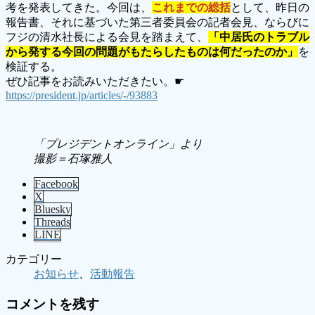
考を発表してきた。今回は、
これまでの総括
として、昨日の
報告書、それに基づいた第三者委員会の記者会見、ならびに
フジの清水社長による会見を踏まえて、
「中居氏のトラブル
から発する今回の問題がもたらしたものは何だったのか」
を
検証する。
ぜひ記事をお読みいただきたい。☛
https://president.jp/articles/-/93883
「プレジデントオンライン」より
撮影＝石塚雅人
Facebook
X
Bluesky
Threads
LINE
カテゴリー
お知らせ
、
活動報告
コメントを残す