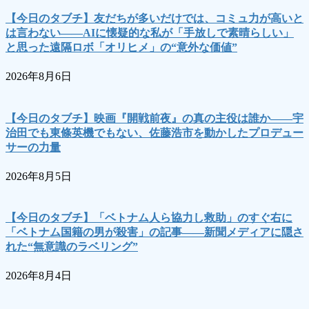
【今日のタブチ】友だちが多いだけでは、コミュ力が高いと
は言わない――AIに懐疑的な私が「手放しで素晴らしい」
と思った遠隔ロボ「オリヒメ」の“意外な価値”
2026年8月6日
【今日のタブチ】映画『開戦前夜』の真の主役は誰か――宇
治田でも東條英機でもない、佐藤浩市を動かしたプロデュー
サーの力量
2026年8月5日
【今日のタブチ】「ベトナム人ら協力し救助」のすぐ右に
「ベトナム国籍の男が殺害」の記事――新聞メディアに隠さ
れた“無意識のラベリング”
2026年8月4日