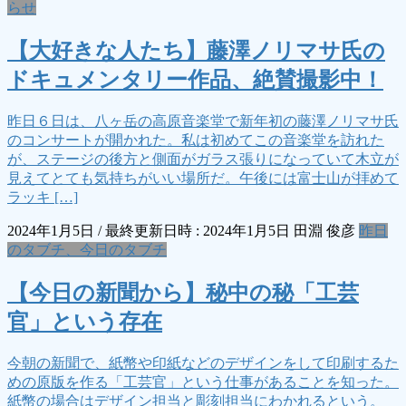
らせ
【大好きな人たち】藤澤ノリマサ氏の
ドキュメンタリー作品、絶賛撮影中！
昨日６日は、八ヶ岳の高原音楽堂で新年初の藤澤ノリマサ氏
のコンサートが開かれた。私は初めてこの音楽堂を訪れた
が、ステージの後方と側面がガラス張りになっていて木立が
見えてとても気持ちがいい場所だ。午後には富士山が拝めて
ラッキ […]
2024年1月5日
/ 最終更新日時 :
2024年1月5日
田淵 俊彦
昨日
のタブチ、今日のタブチ
【今日の新聞から】秘中の秘「工芸
官」という存在
今朝の新聞で、紙幣や印紙などのデザインをして印刷するた
めの原版を作る「工芸官」という仕事があることを知った。
紙幣の場合はデザイン担当と彫刻担当にわかれるという。