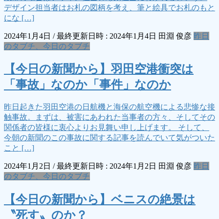
デザイン担当者はお札の図柄を考え、筆と絵具でお札のもと
にな […]
2024年1月4日
/ 最終更新日時 :
2024年1月4日
田淵 俊彦
昨日
のタブチ、今日のタブチ
【今日の新聞から】羽田空港衝突は
「事故」なのか「事件」なのか
昨日起きた羽田空港の日航機と海保の航空機による悲惨な接
触事故。まずは、被害にあわれた当事者の方々、そしてその
関係者の皆様に衷心よりお見舞い申し上げます。 そして、
今朝の新聞のこの事故に関する記事を読んでいて気がついた
こと […]
2024年1月2日
/ 最終更新日時 :
2024年1月2日
田淵 俊彦
昨日
のタブチ、今日のタブチ
【今日の新聞から】ベニスの絶景は
〝死す〟のか？