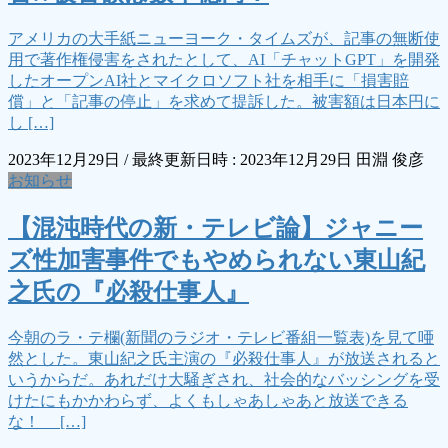
アメリカの大手紙ニューヨーク・タイムズが、記事の無断使
用で著作権侵害をされたとして、AI「チャットGPT」を開発
したオープンAI社とマイクロソフト社を相手に「損害賠
償」と「記事の停止」を求めて提訴した。被害額は日本円に
し […]
2023年12月29日
/ 最終更新日時 :
2023年12月29日
田淵 俊彦
お知らせ
【混沌時代の新・テレビ論】ジャニー
ズ性加害事件でもやめられない東山紀
之氏の『必殺仕事人』
今朝のラ・テ欄(新聞のラジオ・テレビ番組一覧表)を見て唖
然とした。東山紀之氏主演の『必殺仕事人』が放送されると
いうからだ。あれだけ大騒ぎされ、社会的なバッシングを受
けたにもかかわらず、よくもしゃあしゃあと放送できる
な！ […]