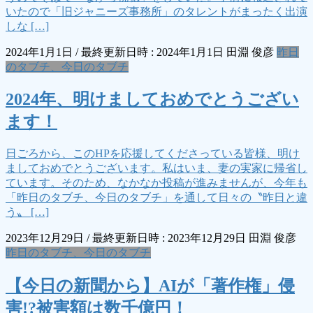
いたので「旧ジャニーズ事務所」のタレントがまったく出演
しな […]
2024年1月1日
/ 最終更新日時 :
2024年1月1日
田淵 俊彦
昨日
のタブチ、今日のタブチ
2024年、明けましておめでとうござい
ます！
日ごろから、このHPを応援してくださっている皆様、明け
ましておめでとうございます。私はいま、妻の実家に帰省し
ています。そのため、なかなか投稿が進みませんが、今年も
「昨日のタブチ、今日のタブチ」を通して日々の〝昨日と違
う〟 […]
2023年12月29日
/ 最終更新日時 :
2023年12月29日
田淵 俊彦
昨日のタブチ、今日のタブチ
【今日の新聞から】AIが「著作権」侵
害!?被害額は数千億円！