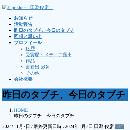
コ
ナ
ン
ビ
お知らせ
テ
ゲ
活動報告
ン
ー
昨日のタブチ、今日のタブチ
ツ
シ
回想と思い出
へ
ョ
プロフィール
ス
ン
略歴
キ
に
受賞歴・メディア露出
ッ
移
作品
プ
動
書籍出版物
その他
会社概要
昨日のタブチ、今日のタブチ
HOME
昨日のタブチ、今日のタブチ
2024年1月7日
/ 最終更新日時 :
2024年1月7日
田淵 俊彦
お知