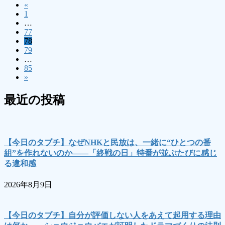
«
投
固
1
稿
…
定
固
77
ペ
の
固
78
定
ー
固
79
定
ペ
ペ
ジ
…
定
ペ
ー
固
85
ー
ペ
ー
ジ
»
定
ー
ジ
ジ
ペ
ジ
最近の投稿
ー
送
ジ
り
【今日のタブチ】なぜNHKと民放は、一緒に“ひとつの番
組”を作れないのか――「終戦の日」特番が並ぶたびに感じ
る違和感
2026年8月9日
【今日のタブチ】自分が評価しない人をあえて起用する理由