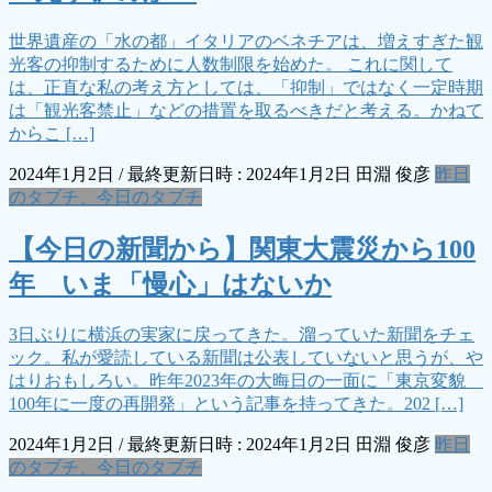
世界遺産の「水の都」イタリアのベネチアは、増えすぎた観
光客の抑制するために人数制限を始めた。 これに関して
は、正直な私の考え方としては、「抑制」ではなく一定時期
は「観光客禁止」などの措置を取るべきだと考える。かねて
からこ […]
2024年1月2日
/ 最終更新日時 :
2024年1月2日
田淵 俊彦
昨日
のタブチ、今日のタブチ
【今日の新聞から】関東大震災から100
年 いま「慢心」はないか
3日ぶりに横浜の実家に戻ってきた。溜っていた新聞をチェ
ック。私が愛読している新聞は公表していないと思うが、や
はりおもしろい。昨年2023年の大晦日の一面に「東京変貌
100年に一度の再開発」という記事を持ってきた。202 […]
2024年1月2日
/ 最終更新日時 :
2024年1月2日
田淵 俊彦
昨日
のタブチ、今日のタブチ