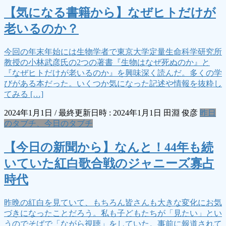
【気になる書籍から】なぜヒトだけが
老いるのか？
今回の年末年始には生物学者で東京大学定量生命科学研究所
教授の小林武彦氏の2つの著書『生物はなぜ死ぬのか』と
『なぜヒトだけが老いるのか』を興味深く読んだ。多くの学
びがある本だった。いくつか気になった記述や情報を抜粋し
てみる […]
2024年1月1日
/ 最終更新日時 :
2024年1月1日
田淵 俊彦
昨日
のタブチ、今日のタブチ
【今日の新聞から】なんと！44年も続
いていた紅白歌合戦のジャニーズ寡占
時代
昨晩の紅白を見ていて、もちろん皆さんも大きな変化にお気
づきになったことだろう。私も子どもたちが「見たい」とい
うのでそばで「ながら視聴」をしていた。事前に報道されて