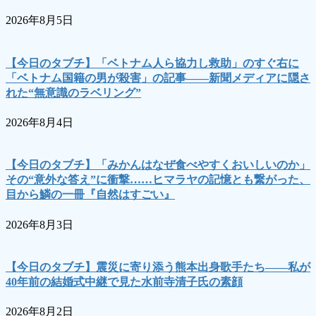
2026年8月5日
【今日のタブチ】「ベトナム人ら協力し救助」のすぐ右に
「ベトナム国籍の男が殺害」の記事――新聞メディアに隠さ
れた“無意識のラベリング”
2026年8月4日
【今日のタブチ】「みかんはなぜ食べやすくおいしいのか」
その“意外な答え”に衝撃……ヒマラヤの記憶とも繋がった、
目から鱗の一冊『自然はすごい』
2026年8月3日
【今日のタブチ】震災に寄り添う熊本出身歌手たち――私が
40年前の結婚式中継で見た水前寺清子氏の素顔
2026年8月2日