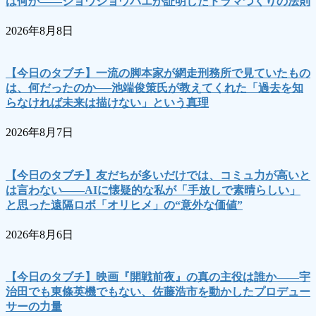
は何か――ショウジョウバエが証明したドラマづくりの法則
2026年8月8日
【今日のタブチ】一流の脚本家が網走刑務所で見ていたもの
は、何だったのか──池端俊策氏が教えてくれた「過去を知
らなければ未来は描けない」という真理
2026年8月7日
【今日のタブチ】友だちが多いだけでは、コミュ力が高いと
は言わない――AIに懐疑的な私が「手放しで素晴らしい」
と思った遠隔ロボ「オリヒメ」の“意外な価値”
2026年8月6日
【今日のタブチ】映画『開戦前夜』の真の主役は誰か――宇
治田でも東條英機でもない、佐藤浩市を動かしたプロデュー
サーの力量