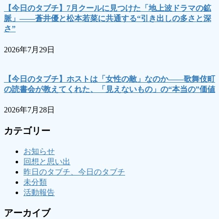
【今日のタブチ】7月クールに見つけた「地上波ドラマの鉱
脈」――蒼井優と松本若菜に共通する“引き出しの多さと深
さ”
2026年7月29日
【今日のタブチ】ホストは「女性の敵」なのか――歌舞伎町
の読書会が教えてくれた、「見えないもの」の“本当の”価値
2026年7月28日
カテゴリー
お知らせ
回想と思い出
昨日のタブチ、今日のタブチ
未分類
活動報告
アーカイブ