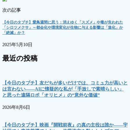
次の記事
【今日のタブチ】愛鳥週間に思う：消えゆく「スズメ」や毒が失われた
「シロツメクサ」～都会化や環境変化が生物に与える影響は「進化」か
「絶滅」か？
2025年5月10日
最近の投稿
【今日のタブチ】友だちが多いだけでは、コミュ力が高いと
は言わない――AIに懐疑的な私が「手放しで素晴らしい」
と思った遠隔ロボ「オリヒメ」の“意外な価値”
2026年8月6日
【今日のタブチ】映画『開戦前夜』の真の主役は誰か――宇