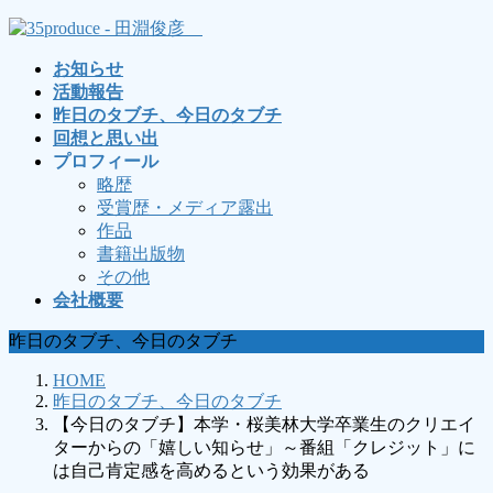
コ
ナ
ン
ビ
お知らせ
テ
ゲ
活動報告
ン
ー
昨日のタブチ、今日のタブチ
ツ
シ
回想と思い出
へ
ョ
プロフィール
ス
ン
略歴
キ
に
受賞歴・メディア露出
ッ
移
作品
プ
動
書籍出版物
その他
会社概要
昨日のタブチ、今日のタブチ
HOME
昨日のタブチ、今日のタブチ
【今日のタブチ】本学・桜美林大学卒業生のクリエイ
ターからの「嬉しい知らせ」～番組「クレジット」に
は自己肯定感を高めるという効果がある