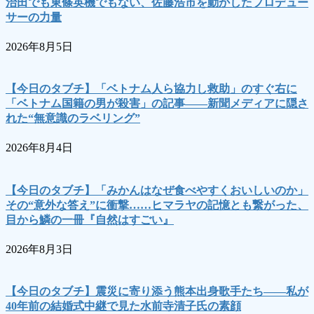
治田でも東條英機でもない、佐藤浩市を動かしたプロデュー
サーの力量
2026年8月5日
【今日のタブチ】「ベトナム人ら協力し救助」のすぐ右に
「ベトナム国籍の男が殺害」の記事――新聞メディアに隠さ
れた“無意識のラベリング”
2026年8月4日
【今日のタブチ】「みかんはなぜ食べやすくおいしいのか」
その“意外な答え”に衝撃……ヒマラヤの記憶とも繋がった、
目から鱗の一冊『自然はすごい』
2026年8月3日
【今日のタブチ】震災に寄り添う熊本出身歌手たち――私が
40年前の結婚式中継で見た水前寺清子氏の素顔