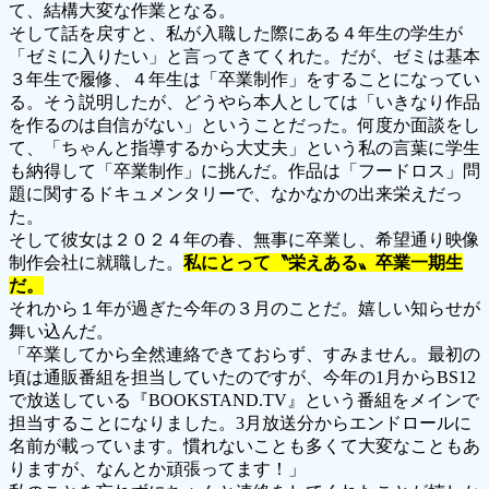
て、結構大変な作業となる。
そして話を戻すと、私が入職した際にある４年生の学生が
「ゼミに入りたい」と言ってきてくれた。だが、ゼミは基本
３年生で履修、４年生は「卒業制作」をすることになってい
る。そう説明したが、どうやら本人としては「いきなり作品
を作るのは自信がない」ということだった。何度か面談をし
て、「ちゃんと指導するから大丈夫」という私の言葉に学生
も納得して「卒業制作」に挑んだ。作品は「フードロス」問
題に関するドキュメンタリーで、なかなかの出来栄えだっ
た。
そして彼女は２０２４年の春、無事に卒業し、希望通り映像
制作会社に就職した。
私にとって〝栄えある〟卒業一期生
だ。
それから１年が過ぎた今年の３月のことだ。嬉しい知らせが
舞い込んだ。
「卒業してから全然連絡できておらず、すみません。最初の
頃は通販番組を担当していたのですが、今年の1月からBS12
で放送している『BOOKSTAND.TV』という番組をメインで
担当することになりました。3月放送分からエンドロールに
名前が載っています。慣れないことも多くて大変なこともあ
りますが、なんとか頑張ってます！」