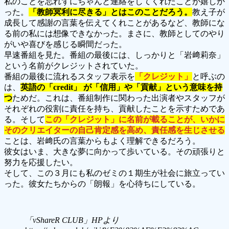
私のことを忘れずにちゃんと連絡をしてくれたことが嬉しか
った。
「教師冥利に尽きる」とはこのことだろう。
教え子が
成長して感謝の言葉を伝えてくれことがあるなど、教師にな
る前の私には想像できなかった。まさに、教師としてのやり
がいや喜びを感じる瞬間だった。
早速番組を見た。番組の最後には、しっかりと「岩﨑莉奈」
という名前がクレジットされていた。
番組の最後に流れるスタッフ表示を
「クレジット」
と呼ぶの
は、
英語の「credit」 が「信用」や「貢献」という意味を持
つ
ためだ。これは、番組制作に関わった出演者やスタッフが
それぞれの役割に責任を持ち、貢献したことを示すためであ
る。そして
この「クレジット」に名前が載ることが、いかに
そのクリエイターの自己肯定感を高め、責任感を生じさせる
ことは、岩﨑氏の言葉からもよく理解できるだろう。
彼女はいま、大きな夢に向かって歩いている。その頑張りと
努力を応援したい。
そして、この３月にも私のゼミの１期生が社会に旅立ってい
った。彼女たちからの「朗報」を心待ちにしている。
「vShareR CLUB」HPより