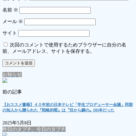
名前
※
メール
※
サイト
次回のコメントで使用するためブラウザーに自分の名
前、メールアドレス、サイトを保存する。
お知らせ
前の記事
【おススメ書籍】４０年前の日本テレビ「学生プロデューサー会議」同期
の知人から贈られた『戦略的暇』は〝目から鱗の〟DD本だった
2025年5月8日
昨日のタブチ、今日のタブチ