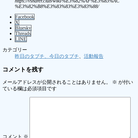
https://vsharer.club/wiki/%E3%82%AF%E3%83%AC
%E3%82%B8%E3%83%83%E3%83%88/
Facebook
X
Bluesky
Threads
LINE
カテゴリー
昨日のタブチ、今日のタブチ
、
活動報告
コメントを残す
メールアドレスが公開されることはありません。
※
が付い
ている欄は必須項目です
コメント
※