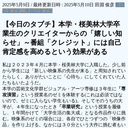
2025年5月9日
/ 最終更新日時 :
2025年5月10日
田淵 俊彦
昨日
のタブチ、今日のタブチ
【今日のタブチ】本学・桜美林大学卒
業生のクリエイターからの「嬉しい知
らせ」～番組「クレジット」には自己
肯定感を高めるという効果がある
私は２０２３年４月に本学・桜美林大学に入職した。少し前
から学生には「新しい映像系の先生が来る」と周知されてい
たらしく、ありがたいことに「心待ち」にしてくれていた人
たちもいたようだ。
本学の芸術文化学群ビジュアル・アーツ専修は３年生に
「専
攻演習」
という授業名のゼミを体験する(これは必須ではな
いので、ゼミに入らない学生もいる)。そしてそのうちの大
半が、４年生になったとき
「卒業研究」
という授業を履修
し、１年間かけて「大学生活の集大成」となる作品作りに挑
む。映像系のゼミの場合には、各自でひとつずつの「映像作
品」を作り上げる。なかには３０分という大作に挑む者もい