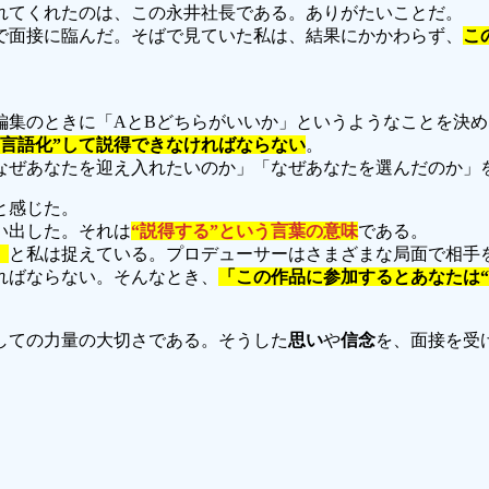
れてくれたのは、この永井社長である。ありがたいことだ。
で面接に臨んだ。そばで見ていた私は、結果にかかわらず、
こ
編集のときに「AとBどちらがいいか」というようなことを決
“言語化”して説得できなければならない
。
なぜあなたを迎え入れたいのか」「なぜあなたを選んだのか」
と感じた。
い出した。それは
“説得する”という言葉の意味
である。
」
と私は捉えている。プロデューサーはさまざまな局面で相手
ればならない。そんなとき、
「この作品に参加するとあなたは“
しての力量の大切さである。そうした
思い
や
信念
を、面接を受