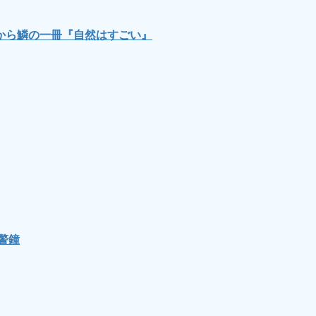
から鱗の一冊『自然はすごい』
警鐘