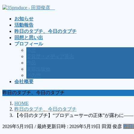
コ
ナ
ン
ビ
お知らせ
テ
ゲ
活動報告
ン
ー
昨日のタブチ、今日のタブチ
ツ
シ
回想と思い出
へ
ョ
プロフィール
ス
ン
略歴
キ
に
受賞歴・メディア露出
ッ
移
作品
プ
動
書籍出版物
その他
会社概要
昨日のタブチ、今日のタブチ
HOME
昨日のタブチ、今日のタブチ
【今日のタブチ】“プロデューサーの正体”が露わに―
2026年5月19日
/ 最終更新日時 :
2026年5月19日
田淵 俊彦
昨日