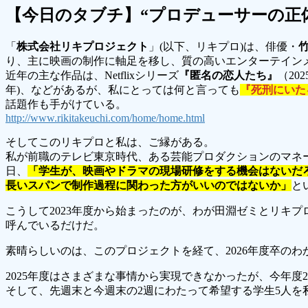
【今日のタブチ】“プロデューサーの正
「
株式会社リキプロジェクト
」(以下、リキプロ)は、俳優・
り、主に映画の制作に軸足を移し、質の高いエンターテイン
近年の主な作品は、Netflixシリーズ
『匿名の恋人たち』
（20
年)、などがあるが、私にとっては何と言っても
『死刑にいた
話題作も手がけている。
http://www.rikitakeuchi.com/home/home.html
そしてこのリキプロと私は、ご縁がある。
私が前職のテレビ東京時代、ある芸能プロダクションのマネ
日、
「学生が、映画やドラマの現場研修をする機会はないだ
長いスパンで制作過程に関わった方がいいのではないか」
と
こうして2023年度から始まったのが、わが田淵ゼミとリキプ
呼んでいるだけだ。
素晴らしいのは、このプロジェクトを経て、2026年度卒の
2025年度はさまざまな事情から実現できなかったが、今年度
そして、先週末と今週末の2週にわたって希望する学生5人を