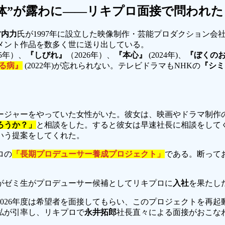
体”が露わに――リキプロ面接で問われた
竹内力
氏が1997年に設立した映像制作・芸能プロダクション
メント作品を数多く世に送り出している。
25年）、
『しびれ』
（2026年）、
『本心』
(2024年)、
『ぼくの
る病』
(2022年)が忘れられない。テレビドラマもNHKの
『シミ
ージャーをやっていた女性がいた。彼女は、映画やドラマ制作
ろうか？」
と相談をした。すると彼女は早速社長に相談をして
いう提案をしてくれた。
ロの
「長期プロデューサー養成プロジェクト」
である。断って
わがゼミ生がプロデューサー候補としてリキプロに
入社
を果たし
2026年度は希望者を面接してもらい、このプロジェクトを再
私が引率し、リキプロで
永井拓郎
社長直々による面接がおこな