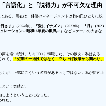
「言語化」と「説得力」が不可欠な理由
会社である。現在は、俳優のマネージメントは竹内氏ひとりに絞
お日さま』
(2024年)、
『愛にイナズマ』
(2023年)、
『月』
(2023
ュレーション～昭和16年夏の敗戦～』
などスケールの大きな
の夢を追い続け、リキプロに転職した。その彼女に私はある
くれて、
「短期の一過性ではなく、立ち上げ段階から関わり、
おくが、正式にこういう名前があるわけではない。私が便宜上
たという実績だ。
起動しようということになった。
われた。