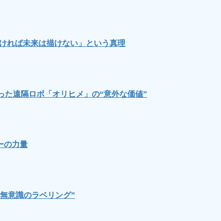
なければ未来は描けない」という真理
った遠隔ロボ「オリヒメ」の“意外な価値”
ーの力量
無意識のラベリング”