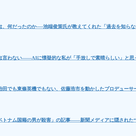
は、何だったのか──池端俊策氏が教えてくれた「過去を知ら
言わない――AIに懐疑的な私が「手放しで素晴らしい」と思
治田でも東條英機でもない、佐藤浩市を動かしたプロデューサ
ベトナム国籍の男が殺害」の記事――新聞メディアに隠された“