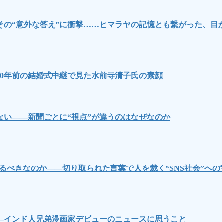
その“意外な答え”に衝撃……ヒマラヤの記憶とも繋がった、目
0年前の結婚式中継で見た水前寺清子氏の素顔
い――新聞ごとに“視点”が違うのはなぜなのか
るべきなのか――切り取られた言葉で人を裁く“SNS社会”への
―インド人兄弟漫画家デビューのニュースに思うこと