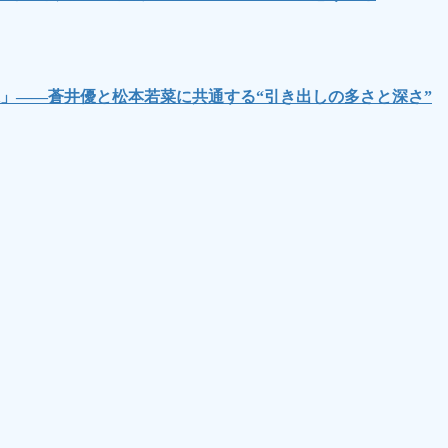
」――蒼井優と松本若菜に共通する“引き出しの多さと深さ”