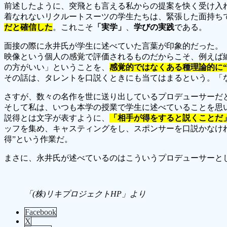
前述したように、突飛とも言える私からの提案を快く受け入
着なれないリクルートスーツの学生たちは、緊張した面持ち
だと確信した
。これこそ
「実学」
、
学びの実践
である。
面接の際に永井氏が学生に述べていた言葉が印象的だった。
映像という個人の感覚で評価されるものだからこそ、例えば
の方がいい」ということを、
感覚的ではなくある種理論的に
その話は、タレントを口説くときにも当てはまるという。「
さすが、数々の名作を世に送り出しているプロデューサーだ
そして私は、いつも本学の授業で学生に述べていることを思
説得とは文字が表すように、
「相手が得をすると説くことだ
ッフを集め、キャスティングをし、スポンサーを口説かなけ
得”という作業だ。
まさに、永井氏が述べているのはこういうプロデューサーと
「(株)リキプロジェクトHP」より
Facebook
X