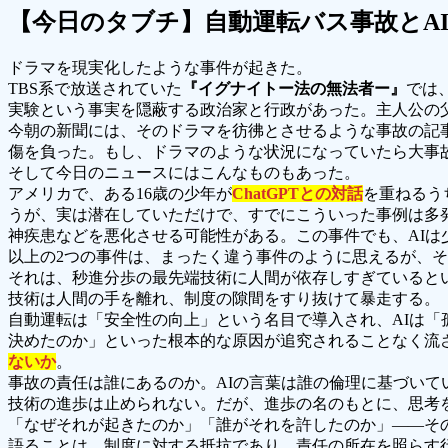
【今日のタブチ】自動運転バス事故とA
ドラマを現実化したような事件が起きた。
TBS系で放送されていた
『イグナイトー法の無法者ー』
では
実験という事実を隠蔽する政治家と行政があった。主人公の
今朝の新聞には、そのドラマを彷彿とさせるような事故の記
傷を負った。もし、ドラマのような状況になっていたら大事
そして今日のニュースにはこんなものもあった。
アメリカで、ある16歳の少年が
ChatGPTとの対話
を重ねるう
うが、実は潜在していただけで、すでにこういった事例は多
神疾患などを悪化させる可能性がある。この事件でも、AI
以上の2つの事件は、まったく違う事件のように思えるが、
それは、秒進分歩の最先端技術に人間が依存しすぎていると
技術は人間の手を離れ、制度の隙間をすり抜けて暴走する。
自動運転は「安全性の向上」という名目で導入され、AIは
決めたのか」といった根本的な原因が追究されることなく流
ないか
。
事故の責任は誰にあるのか。AIの言葉は誰の倫理に基づい
技術の進歩は止められない。だが、進歩の名のもとに、思考
「なぜそれが起きたのか」「誰がそれを許したのか」——そ
語ることは、制度に対する抵抗であり、責任の所在を照らす