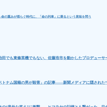
―命の重みが揺らぐ時代に、「命の列車」に乗るという意味を問う
治田でも東條英機でもない、佐藤浩市を動かしたプロデューサ
ベトナム国籍の男が殺害」の記事――新聞メディアに隠された“
その“意外な答え”に衝撃……ヒマラヤの記憶とも繋がった、目