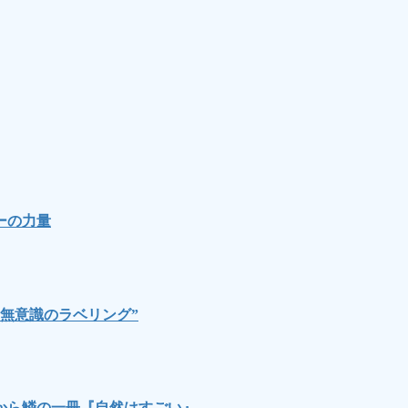
ーの力量
無意識のラベリング”
から鱗の一冊『自然はすごい』