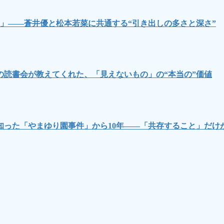
」――蒼井優と松本若菜に共通する“引き出しの多さと深さ”
読書会が教えてくれた、「見えないもの」の“本当の”価値
知った「やまゆり園事件」から10年――「共存すること」だけ