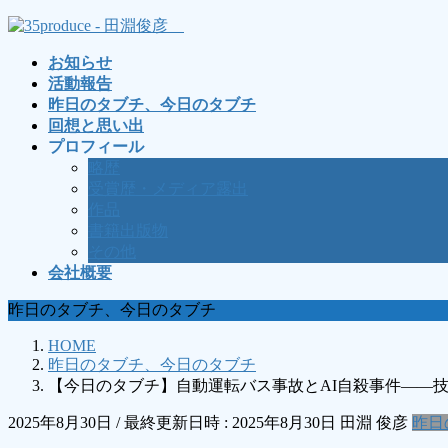
コ
ナ
ン
ビ
お知らせ
テ
ゲ
活動報告
ン
ー
昨日のタブチ、今日のタブチ
ツ
シ
回想と思い出
へ
ョ
プロフィール
ス
ン
略歴
キ
に
受賞歴・メディア露出
ッ
移
作品
プ
動
書籍出版物
その他
会社概要
昨日のタブチ、今日のタブチ
HOME
昨日のタブチ、今日のタブチ
【今日のタブチ】自動運転バス事故とAI自殺事件――
2025年8月30日
/ 最終更新日時 :
2025年8月30日
田淵 俊彦
昨日