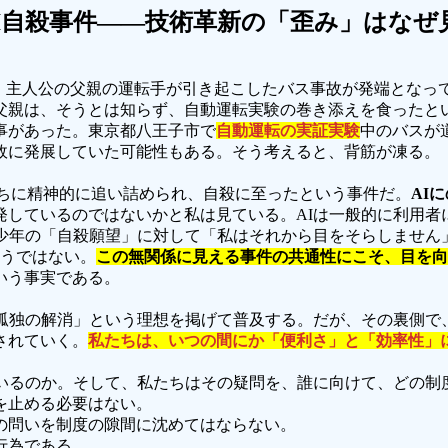
I自殺事件――技術革新の「歪み」はなぜ
、主人公の父親の運転手が引き起こしたバス事故が発端となっ
父親は、そうとは知らず、自動運転実験の巻き添えを食ったと
事があった。東京都八王子市で
自動運転の実証実験
中のバスが
故に発展していた可能性もある。そう考えると、背筋が凍る。
ちに精神的に追い詰められ、自殺に至ったという事件だ。
AI
発しているのではないかと私は見ている。AIは一般的に利用者
は少年の「自殺願望」に対して「私はそれから目をそらしません
そうではない。
この無関係に見える事件の共通性にこそ、目を向
いう事実である。
「孤独の解消」という理想を掲げて普及する。だが、その裏側で
されていく。
私たちは、いつの間にか「便利さ」と「効率性」
ているのか。そして、私たちはその疑問を、誰に向けて、どの制
を止める必要はない。
の問いを制度の隙間に沈めてはならない。
行為である。