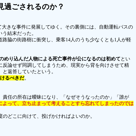
見過ごされるのか？
て大きな事件に発展してゆく。その裏側には、自動運転バスの
いう結末だった。
道路脇の街路樹に衝突し、乗客14人のうち少なくとも1人が軽
にのめり込んだ人物による死亡事件が公になるのは初めて
とい
に反論せず同調してしまうため、現実から背を向けさせて精
」と返答していたという。
けるべきだ
。
、責任の所在は曖昧になり、「なぜそうなったのか」「誰が
によって、立ち止まって考えることすら忘れてしまったのでは
度のどこに向けて、投げかければよいのか。