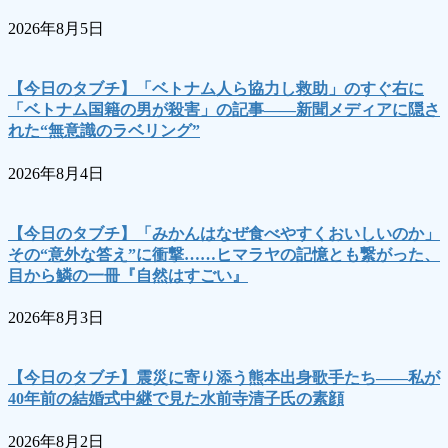
2026年8月5日
【今日のタブチ】「ベトナム人ら協力し救助」のすぐ右に
「ベトナム国籍の男が殺害」の記事――新聞メディアに隠さ
れた“無意識のラベリング”
2026年8月4日
【今日のタブチ】「みかんはなぜ食べやすくおいしいのか」
その“意外な答え”に衝撃……ヒマラヤの記憶とも繋がった、
目から鱗の一冊『自然はすごい』
2026年8月3日
【今日のタブチ】震災に寄り添う熊本出身歌手たち――私が
40年前の結婚式中継で見た水前寺清子氏の素顔
2026年8月2日