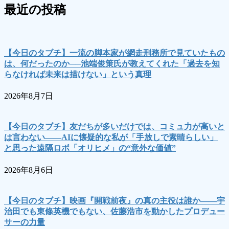
ペ
ジ
最近の投稿
ペ
ー
ー
ー
ジ
ジ
ジ
送
【今日のタブチ】一流の脚本家が網走刑務所で見ていたもの
は、何だったのか──池端俊策氏が教えてくれた「過去を知
り
らなければ未来は描けない」という真理
2026年8月7日
【今日のタブチ】友だちが多いだけでは、コミュ力が高いと
は言わない――AIに懐疑的な私が「手放しで素晴らしい」
と思った遠隔ロボ「オリヒメ」の“意外な価値”
2026年8月6日
【今日のタブチ】映画『開戦前夜』の真の主役は誰か――宇
治田でも東條英機でもない、佐藤浩市を動かしたプロデュー
サーの力量