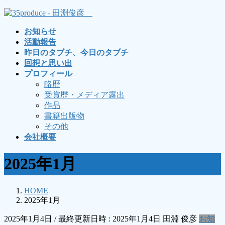
コ
ナ
ン
ビ
お知らせ
テ
ゲ
活動報告
ン
ー
昨日のタブチ、今日のタブチ
ツ
シ
回想と思い出
へ
ョ
プロフィール
ス
ン
略歴
キ
に
受賞歴・メディア露出
ッ
移
作品
プ
動
書籍出版物
その他
会社概要
2025年1月
HOME
2025年1月
2025年1月4日
/ 最終更新日時 :
2025年1月4日
田淵 俊彦
お知