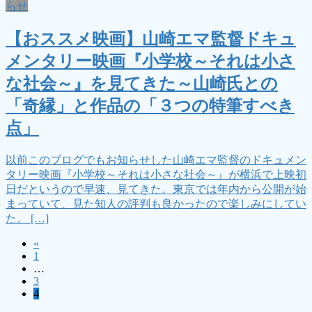
らせ
【おススメ映画】山崎エマ監督ドキュ
メンタリー映画『小学校～それは小さ
な社会～』を見てきた～山崎氏との
「奇縁」と作品の「３つの特筆すべき
点」
以前このブログでもお知らせした山崎エマ監督のドキュメン
タリー映画『小学校～それは小さな社会～』が横浜で上映初
日だというので早速、見てきた。東京では年内から公開が始
まっていて、見た知人の評判も良かったので楽しみにしてい
た。 […]
«
投
固
1
稿
…
定
固
3
ペ
の
固
4
定
ー
定
ペ