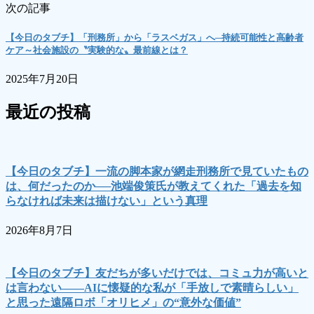
次の記事
【今日のタブチ】「刑務所」から「ラスベガス」へ─持続可能性と高齢者
ケア～社会施設の〝実験的な〟最前線とは？
2025年7月20日
最近の投稿
【今日のタブチ】一流の脚本家が網走刑務所で見ていたもの
は、何だったのか──池端俊策氏が教えてくれた「過去を知
らなければ未来は描けない」という真理
2026年8月7日
【今日のタブチ】友だちが多いだけでは、コミュ力が高いと
は言わない――AIに懐疑的な私が「手放しで素晴らしい」
と思った遠隔ロボ「オリヒメ」の“意外な価値”