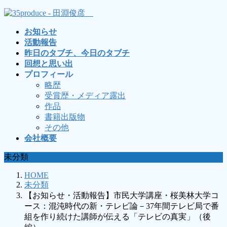
コ
ナ
ン
ビ
お知らせ
テ
ゲ
活動報告
ン
ー
昨日のタブチ、今日のタブチ
ツ
シ
回想と思い出
へ
ョ
プロフィール
ス
ン
略歴
キ
に
受賞歴・メディア露出
ッ
移
作品
プ
動
書籍出版物
その他
会社概要
未分類
HOME
未分類
【お知らせ・活動報告】市民大学講座・桜美林大学コ
ース：混沌時代の新・テレビ論－37年間テレビ局で番
組を作り続けた講師が伝える「テレビの真実」（後