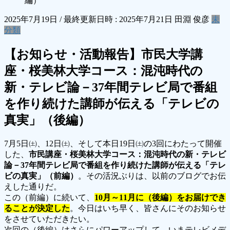
編）
2025年7月19日
/ 最終更新日時 :
2025年7月21日
田淵 俊彦
未
分類
【お知らせ・活動報告】市民大学講
座・桜美林大学コース：混沌時代の
新・テレビ論－37年間テレビ局で番組
を作り続けた講師が伝える「テレビの
真実」（後編）
7月5日㈯、12日㈯、そして本日19日㈯の3回にわたって開催
した、
市民講座・桜美林大学コース：混沌時代の新・テレビ
論－37年間テレビ局で番組を作り続けた講師が伝える「テレ
ビの真実」（前編）
。その活況ぶりは、以前のブログでお伝
えした通りだ。
この（前編）に続いて、
10月～11月に（後編）をお届けでき
ることが決定した
。今日はいち早く、皆さんにそのお知らせ
をさせていただきたい。
次回の（後編）はさらにパワーアップして、いまテレビメデ