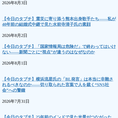
2026年8月3日
【今日のタブチ】震災に寄り添う熊本出身歌手たち――私が
40年前の結婚式中継で見た水前寺清子氏の素顔
2026年8月2日
【今日のタブチ】「国家情報局は危険だ」で終わってはいけ
ない――新聞ごとに“視点”が違うのはなぜなのか
2026年8月1日
【今日のタブチ】横浜流星氏の「BL発言」は本当に非難さ
れるべきなのか――切り取られた言葉で人を裁く“SNS社
会”への警鐘
2026年7月31日
【今日のタブチ】25年前のインドで見た光景がつながった