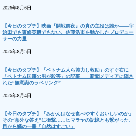
2026年8月6日
【今日のタブチ】映画『開戦前夜』の真の主役は誰か――宇
治田でも東條英機でもない、佐藤浩市を動かしたプロデュー
サーの力量
2026年8月5日
【今日のタブチ】「ベトナム人ら協力し救助」のすぐ右に
「ベトナム国籍の男が殺害」の記事――新聞メディアに隠さ
れた“無意識のラベリング”
2026年8月4日
【今日のタブチ】「みかんはなぜ食べやすくおいしいのか」
その“意外な答え”に衝撃……ヒマラヤの記憶とも繋がった、
目から鱗の一冊『自然はすごい』