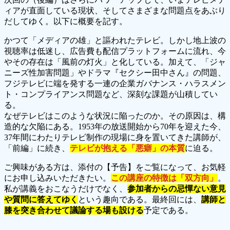
ィアが直面している現状、そしてさまざまな問題点をあぶり
だしてゆく。以下に概要を記す。
かつて「メディアの雄」と謳われたテレビ。しかし地上波の
視聴率は低迷し、広告費も配信プラットフォームに流れ、今
やその存在は「風前の灯火」と化している。加えて、「ジャ
ニーズ性加害問題」やドラマ『セクシー田中さん』の問題、
フジテレビに端を発する一連の企業ガバナンス・ハラスメン
ト・コンプライアンス問題など、深刻な課題が山積してい
る。
なぜテレビはこのような状況に陥ったのか。その原因は、構
造的な欠陥にある。1953年の放送開始から70年を迎えた今、
37年間にわたりテレビ制作の現場に身を置いてきた講師が、
「前編」に続き、
テレビが抱える「悪癖」の本質
に迫る。
ご興味がある方は、添付の【予告】をご覧になって、お気軽
にお申し込みいただきたい。
この講座の特徴は「双方向」
。
私が講義をおこなうだけでなく、
参加者からの忌憚ない意見
や質問に答えてゆく
という趣向である。最終回には、
講師と
膝を突き合わせて議論する場も設ける
予定である。