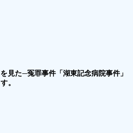
」を見た─冤罪事件「湖東記念病院事件」
ます。