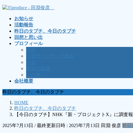
コ
ナ
ン
ビ
お知らせ
テ
ゲ
活動報告
ン
ー
昨日のタブチ、今日のタブチ
ツ
シ
回想と思い出
へ
ョ
プロフィール
ス
ン
略歴
キ
に
受賞歴・メディア露出
ッ
移
作品
プ
動
書籍出版物
その他
会社概要
昨日のタブチ、今日のタブチ
HOME
昨日のタブチ、今日のタブチ
【今日のタブチ】NHK『新・プロジェクトX』に調査
2025年7月13日
/ 最終更新日時 :
2025年7月13日
田淵 俊彦
昨日