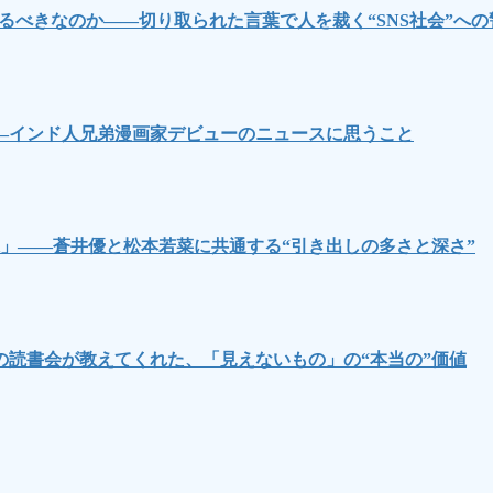
るべきなのか――切り取られた言葉で人を裁く“SNS社会”への
―インド人兄弟漫画家デビューのニュースに思うこと
」――蒼井優と松本若菜に共通する“引き出しの多さと深さ”
読書会が教えてくれた、「見えないもの」の“本当の”価値