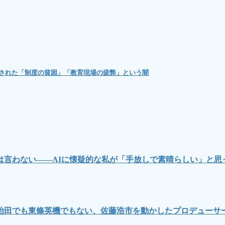
隠された「制度の貧困」「教育現場の疲弊」という闇
言わない――AIに懐疑的な私が「手放しで素晴らしい」と思
治田でも東條英機でもない、佐藤浩市を動かしたプロデューサ