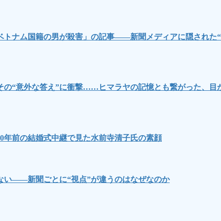
ベトナム国籍の男が殺害」の記事――新聞メディアに隠された“
その“意外な答え”に衝撃……ヒマラヤの記憶とも繋がった、目
0年前の結婚式中継で見た水前寺清子氏の素顔
い――新聞ごとに“視点”が違うのはなぜなのか