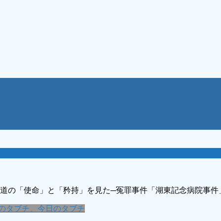
報道の「使命」と「矜持」を見た─冤罪事件「湖東記念病院事
のタブチ、今日のタブチ