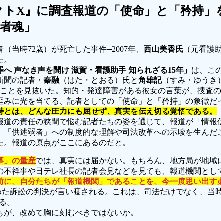
クトX』に調査報道の「使命」と「矜持」
者魂」
当時72歳）が死亡した事件─2007年、
西山美香氏
（元看護
た。
へ 声なき声を聞け 滋賀・看護助手 知られざる15年」
は、こ
新聞の記者・
秦融
（はた・とおる）氏と
角雄記
（すみ・ゆうき
ことを見抜いた。知的・発達障害がある彼女の言葉が、捜査の
歪みに光を当てる、記者としての「使命」と「矜持」の象徴だ
持とは、どんな圧力にも屈せず、真実を伝え切る覚悟である。
報道の責任の狭間で悩む記者たちの姿を通じて、報道が「情報
、「供述弱者」への制度的な理解や司法改革への示唆を生んだ
た。報道の原点がここにあるのだと。
事」の量産
では、真実には届かない。もちろん、地方局が地域
の不祥事や日テレ社長の記者会見などを見ても、報道機関とし
前に、自分たちが「報道機関」であることを、今一度思い出す
償を求めた訴訟の判決が言い渡される。これは、司法だけでなく、
る。
もが、改めて胸に刻むべきではないか。