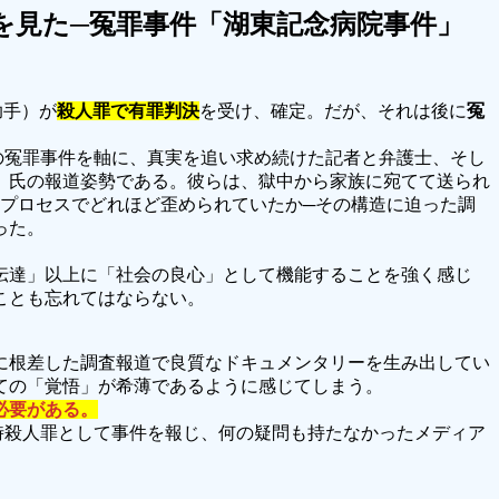
を見た─冤罪事件「湖東記念病院事件」
助手）が
殺人罪で有罪判決
を受け、確定。だが、それは後に
冤
の冤罪事件を軸に、真実を追い求め続けた記者と弁護士、そし
）氏の報道姿勢である。彼らは、獄中から家族に宛てて送られ
プロセスでどれほど歪められていたか─その構造に迫った調
った。
伝達」以上に「社会の良心」として機能することを強く感じ
ことも忘れてはならない。
に根差した調査報道で良質なドキュメンタリーを生み出してい
ての「覚悟」が希薄であるように感じてしまう。
必要がある。
当時殺人罪として事件を報じ、何の疑問も持たなかったメディア