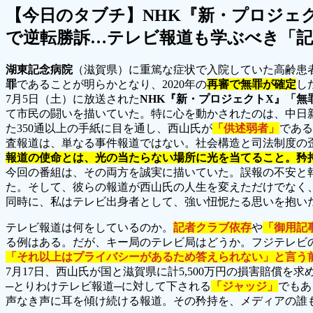
【今日のタブチ】NHK『新・プロジェ
で逆転勝訴…テレビ報道も学ぶべき「記
湖東記念病院
（滋賀県）に重篤な症状で入院していた高齢患者（
罪
であることが明らかとなり、2020年の
再審で無罪が確定
し
7月5日（土）に放送された
NHK『新・プロジェクトX』「無罪
て市民の闘いを描いていた。特に心を動かされたのは、中日
た350通以上の手紙に目を通し、西山氏が
「供述弱者」
である
査報道は、単なる事件報道ではない。社会構造と司法制度の
報道の使命とは、光の当たらない場所に光を当てること。矜
今回の番組は、その両方を誠実に描いていた。誤報の不安と
た。そして、彼らの報道が西山氏の人生を変えただけでなく
同時に、私はテレビ出身者として、強い忸怩たる思いを抱い
テレビ報道は何をしているのか。
記者クラブ依存
や
「御用記
る例はある。だが、キー局のテレビ局はどうか。フジテレビ
「それ以上はプライバシーがあるため答えられない」と言う
7月17日、西山氏が国と滋賀県に計5,500万円の損害賠
─とりわけテレビ報道─に対して下される
「ジャッジ」
でもあ
声なき声に耳を傾け続ける報道。その矜持を、メディアの誰