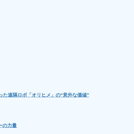
った遠隔ロボ「オリヒメ」の“意外な価値”
ーの力量