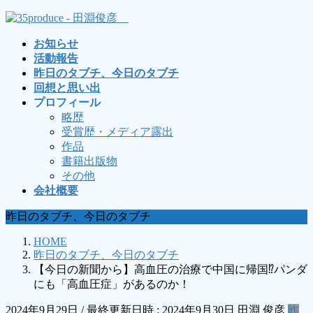
コ
ナ
ン
ビ
お知らせ
テ
ゲ
活動報告
ン
ー
昨日のタブチ、今日のタブチ
ツ
シ
回想と思い出
へ
ョ
プロフィール
ス
ン
略歴
キ
に
受賞歴・メディア露出
ッ
移
作品
プ
動
書籍出版物
その他
会社概要
昨日のタブチ、今日のタブチ
HOME
昨日のタブチ、今日のタブチ
【今日の新聞から】高血圧の治療で中国に帰国⁉パンダ
にも「高血圧症」があるのか！
2024年9月29日
/ 最終更新日時 :
2024年9月30日
田淵 俊彦
昨