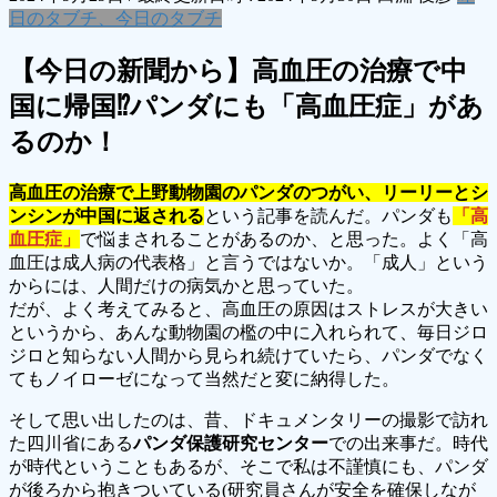
日のタブチ、今日のタブチ
【今日の新聞から】高血圧の治療で中
国に帰国⁉パンダにも「高血圧症」があ
るのか！
高血圧の治療で上野動物園のパンダのつがい、リーリーとシ
ンシンが中国に返される
という記事を読んだ。パンダも
「高
血圧症」
で悩まされることがあるのか、と思った。よく「高
血圧は成人病の代表格」と言うではないか。「成人」という
からには、人間だけの病気かと思っていた。
だが、よく考えてみると、高血圧の原因はストレスが大きい
というから、あんな動物園の檻の中に入れられて、毎日ジロ
ジロと知らない人間から見られ続けていたら、パンダでなく
てもノイローゼになって当然だと変に納得した。
そして思い出したのは、昔、ドキュメンタリーの撮影で訪れ
た四川省にある
パンダ保護研究センター
での出来事だ。時代
が時代ということもあるが、そこで私は不謹慎にも、パンダ
が後ろから抱きついている(研究員さんが安全を確保しなが