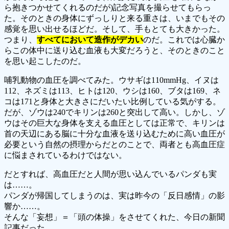
ら抱きつかせてくれるのだが)記念写真を撮らせてもらっ
た。そのときの身体にずっしりと来る重さは、いまでもその
感覚を思い出せるほどだ。そして、手もとても大きかった。
つまり、
すべてにおいて造作がデカい
のだ。これでは心臓か
らこの体中に送り込む血液も大変だろうと、そのときのこと
を思い起こしたのだ。
哺乳動物の血圧を調べてみた。ウサギは110mmHg、イヌは
112、ネズミは113、ヒトは120、ウシは160、ブタは169、ネ
コは171と身体と大きさにだいたい比例している気がする。
だが、ゾウは240でキリンは260と突出して高い。しかし、ゾ
ウはその巨大な身体を支える血圧としては正常で、キリンは
首の天辺にある脳に十分な血液を送り込むために高い血圧が
必要という自然の摂理からだとのことで、両者とも高血圧症
に悩まされているわけではない。
だとすれば、高血圧だと人間が思い込んでいるパンダも実
は……。
パンダが帰国してしまうのは、実は昨今の「反日感情」の影
響か……。
そんな「妄想」＝「頭の体操」をさせてくれた、今日の新聞
記事だった。