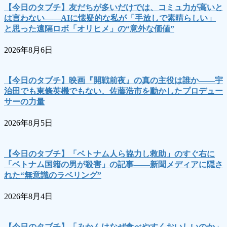
【今日のタブチ】友だちが多いだけでは、コミュ力が高いと
は言わない――AIに懐疑的な私が「手放しで素晴らしい」
と思った遠隔ロボ「オリヒメ」の“意外な価値”
2026年8月6日
【今日のタブチ】映画『開戦前夜』の真の主役は誰か――宇
治田でも東條英機でもない、佐藤浩市を動かしたプロデュー
サーの力量
2026年8月5日
【今日のタブチ】「ベトナム人ら協力し救助」のすぐ右に
「ベトナム国籍の男が殺害」の記事――新聞メディアに隠さ
れた“無意識のラベリング”
2026年8月4日
【今日のタブチ】「みかんはなぜ食べやすくおいしいのか」