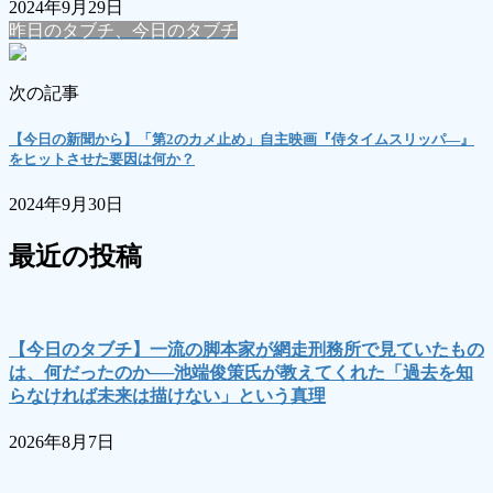
2024年9月29日
昨日のタブチ、今日のタブチ
次の記事
【今日の新聞から】「第2のカメ止め」自主映画『侍タイムスリッパ―』
をヒットさせた要因は何か？
2024年9月30日
最近の投稿
【今日のタブチ】一流の脚本家が網走刑務所で見ていたもの
は、何だったのか──池端俊策氏が教えてくれた「過去を知
らなければ未来は描けない」という真理
2026年8月7日