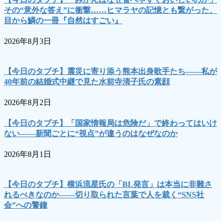
その“意外な答え”に衝撃……ヒマラヤの記憶とも繋がった、
目から鱗の一冊『自然はすごい』
2026年8月3日
【今日のタブチ】震災に寄り添う熊本出身歌手たち――私が
40年前の結婚式中継で見た水前寺清子氏の素顔
2026年8月2日
【今日のタブチ】「国家情報局は危険だ」で終わってはいけ
ない――新聞ごとに“視点”が違うのはなぜなのか
2026年8月1日
【今日のタブチ】横浜流星氏の「BL発言」は本当に非難さ
れるべきなのか――切り取られた言葉で人を裁く“SNS社
会”への警鐘