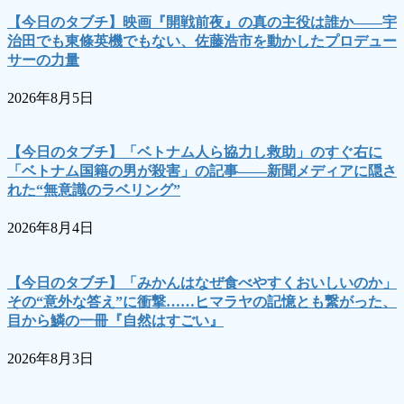
【今日のタブチ】映画『開戦前夜』の真の主役は誰か――宇
治田でも東條英機でもない、佐藤浩市を動かしたプロデュー
サーの力量
2026年8月5日
【今日のタブチ】「ベトナム人ら協力し救助」のすぐ右に
「ベトナム国籍の男が殺害」の記事――新聞メディアに隠さ
れた“無意識のラベリング”
2026年8月4日
【今日のタブチ】「みかんはなぜ食べやすくおいしいのか」
その“意外な答え”に衝撃……ヒマラヤの記憶とも繋がった、
目から鱗の一冊『自然はすごい』
2026年8月3日