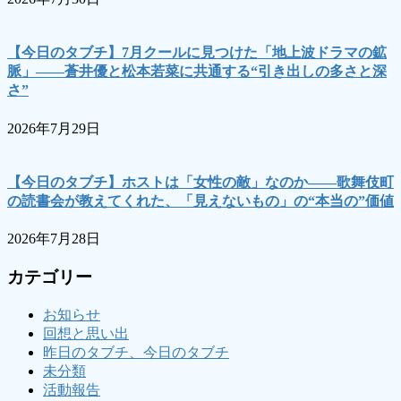
【今日のタブチ】7月クールに見つけた「地上波ドラマの鉱
脈」――蒼井優と松本若菜に共通する“引き出しの多さと深
さ”
2026年7月29日
【今日のタブチ】ホストは「女性の敵」なのか――歌舞伎町
の読書会が教えてくれた、「見えないもの」の“本当の”価値
2026年7月28日
カテゴリー
お知らせ
回想と思い出
昨日のタブチ、今日のタブチ
未分類
活動報告