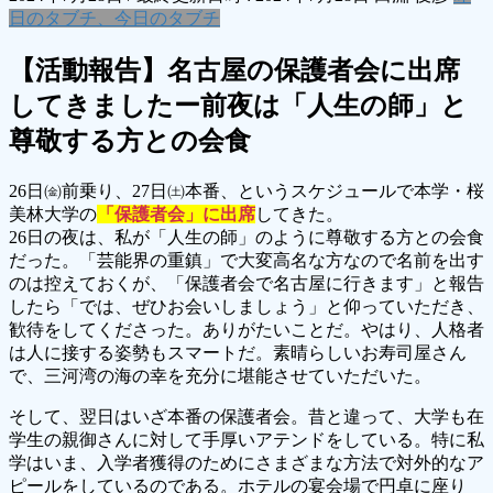
日のタブチ、今日のタブチ
【活動報告】名古屋の保護者会に出席
してきましたー前夜は「人生の師」と
尊敬する方との会食
26日㈮前乗り、27日㈯本番、というスケジュールで本学・桜
美林大学の
「保護者会」に出席
してきた。
26日の夜は、私が「人生の師」のように尊敬する方との会食
だった。「芸能界の重鎮」で大変高名な方なので名前を出す
のは控えておくが、「保護者会で名古屋に行きます」と報告
したら「では、ぜひお会いしましょう」と仰っていただき、
歓待をしてくださった。ありがたいことだ。やはり、人格者
は人に接する姿勢もスマートだ。素晴らしいお寿司屋さん
で、三河湾の海の幸を充分に堪能させていただいた。
そして、翌日はいざ本番の保護者会。昔と違って、大学も在
学生の親御さんに対して手厚いアテンドをしている。特に私
学はいま、入学者獲得のためにさまざまな方法で対外的なア
ピールをしているのである。ホテルの宴会場で円卓に座り