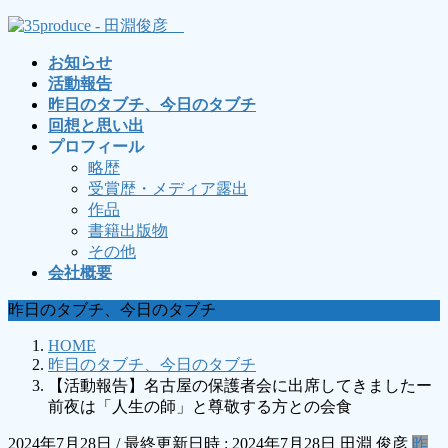
コ
ナ
ン
ビ
お知らせ
テ
ゲ
活動報告
ン
ー
昨日のタブチ、今日のタブチ
ツ
シ
回想と思い出
へ
ョ
プロフィール
ス
ン
略歴
キ
に
受賞歴・メディア露出
ッ
移
作品
プ
動
書籍出版物
その他
会社概要
昨日のタブチ、今日のタブチ
HOME
昨日のタブチ、今日のタブチ
【活動報告】名古屋の保護者会に出席してきましたー
前夜は「人生の師」と尊敬する方との会食
2024年7月28日
/ 最終更新日時 :
2024年7月28日
田淵 俊彦
昨