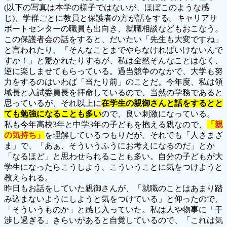
(以下の写真は本学の様子ではないが、ほぼこのような感
じ)、学群ごとに教員と保護者の方が話をする。キャリアサ
ポートセンターの職員も出向き、就職相談などもおこなう。
この保護者会の話をすると、だいたい「先生も大変ですね」
と言われたり、「そんなことまでやらなければいけないんで
すか！」と驚かれたりするが、私は全然そんなことはなく、
逆に楽しませてもらっている。過当競争のなかで、大学も努
力をするのはいわば「当たり前」のことだ。今年度、私は領
域長と入試委員長を拝命しているので、当然の学務であると
思っているが、それ以上に
在学生の親御さんと話をするとと
ても勉強になることも多い
ので、良い刺激になっている。
私も今年高校3年と中学3年の子どもを抱える親なので、
「親
の気持ち」
を理解しているつもりだが、それでも「人さまざ
ま」で、「あぁ、そういうふうにお考えになるのだ」とか
「なるほど」と思わせられることも多い。自分の子どもが大
学生になったらこうしよう、こういうことに気をつけようと
教えられる。
昨日もお話をしていた親御さんが、「就職のことはあまり踏
み込まないようにしようと気をつけている」と仰ったので、
「そういうものか」と感じ入っていた。私は人や物事に「干
渉し過ぎる」きらいがあると自覚しているので、「これは気