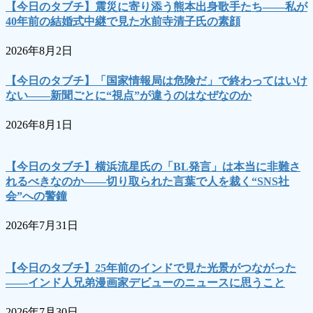
【今日のタブチ】震災に寄り添う熊本出身歌手たち――私が
40年前の結婚式中継で見た水前寺清子氏の素顔
2026年8月2日
【今日のタブチ】「国家情報局は危険だ」で終わってはいけ
ない――新聞ごとに“視点”が違うのはなぜなのか
2026年8月1日
【今日のタブチ】横浜流星氏の「BL発言」は本当に非難さ
れるべきなのか――切り取られた言葉で人を裁く“SNS社
会”への警鐘
2026年7月31日
【今日のタブチ】25年前のインドで見た光景がつながった
――インド人兄弟漫画家デビューのニュースに思うこと
2026年7月30日