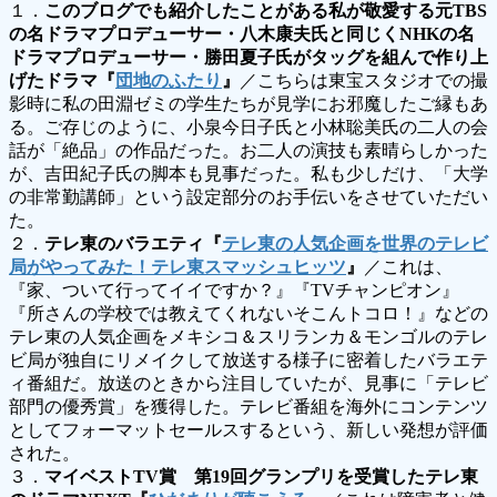
１．
このブログでも紹介したことがある私が敬愛する元TBS
の名ドラマプロデューサー・八木康夫氏と同じくNHKの名
ドラマプロデューサー・勝田夏子氏がタッグを組んで作り上
げたドラマ『
団地のふたり
』
／こちらは東宝スタジオでの撮
影時に私の田淵ゼミの学生たちが見学にお邪魔したご縁もあ
る。ご存じのように、小泉今日子氏と小林聡美氏の二人の会
話が「絶品」の作品だった。お二人の演技も素晴らしかった
が、吉田紀子氏の脚本も見事だった。私も少しだけ、「大学
の非常勤講師」という設定部分のお手伝いをさせていただい
た。
２．
テレ東のバラエティ『
テレ東の人気企画を世界のテレビ
局がやってみた！テレ東スマッシュヒッツ
』
／これは、
『家、ついて行ってイイですか？』『TVチャンピオン』
『所さんの学校では教えてくれないそこんトコロ！』などの
テレ東の人気企画をメキシコ＆スリランカ＆モンゴルのテレ
ビ局が独自にリメイクして放送する様子に密着したバラエテ
ィ番組だ。放送のときから注目していたが、見事に「テレビ
部門の優秀賞」を獲得した。テレビ番組を海外にコンテンツ
としてフォーマットセールスするという、新しい発想が評価
された。
３．
マイベストTV賞 第19回グランプリを受賞したテレ東