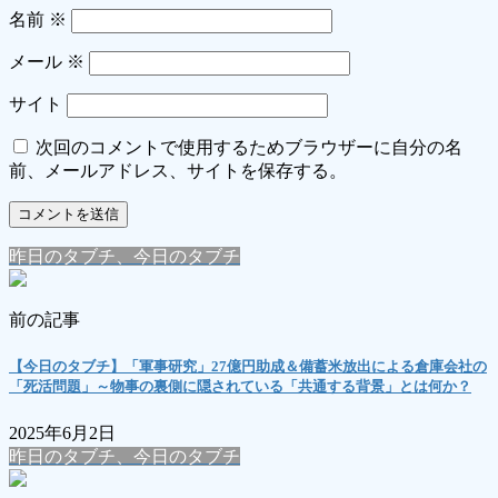
名前
※
メール
※
サイト
次回のコメントで使用するためブラウザーに自分の名
前、メールアドレス、サイトを保存する。
昨日のタブチ、今日のタブチ
前の記事
【今日のタブチ】「軍事研究」27億円助成＆備蓄米放出による倉庫会社の
「死活問題」～物事の裏側に隠されている「共通する背景」とは何か？
2025年6月2日
昨日のタブチ、今日のタブチ