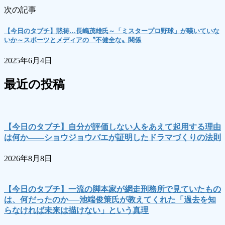
次の記事
【今日のタブチ】黙祷…長嶋茂雄氏～「ミスタープロ野球」が嘆いていな
いか～スポーツとメディアの〝不健全な〟関係
2025年6月4日
最近の投稿
【今日のタブチ】自分が評価しない人をあえて起用する理由
は何か――ショウジョウバエが証明したドラマづくりの法則
2026年8月8日
【今日のタブチ】一流の脚本家が網走刑務所で見ていたもの
は、何だったのか──池端俊策氏が教えてくれた「過去を知
らなければ未来は描けない」という真理