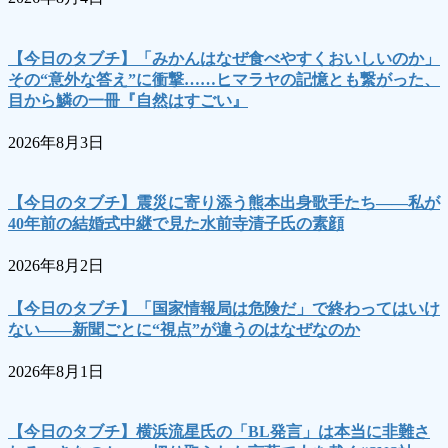
【今日のタブチ】「みかんはなぜ食べやすくおいしいのか」
その“意外な答え”に衝撃……ヒマラヤの記憶とも繋がった、
目から鱗の一冊『自然はすごい』
2026年8月3日
【今日のタブチ】震災に寄り添う熊本出身歌手たち――私が
40年前の結婚式中継で見た水前寺清子氏の素顔
2026年8月2日
【今日のタブチ】「国家情報局は危険だ」で終わってはいけ
ない――新聞ごとに“視点”が違うのはなぜなのか
2026年8月1日
【今日のタブチ】横浜流星氏の「BL発言」は本当に非難さ