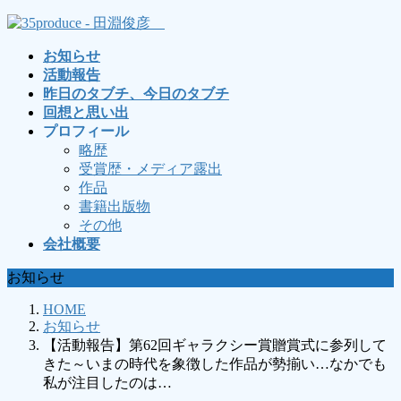
コ
ナ
ン
ビ
お知らせ
テ
ゲ
活動報告
ン
ー
昨日のタブチ、今日のタブチ
ツ
シ
回想と思い出
へ
ョ
プロフィール
ス
ン
略歴
キ
に
受賞歴・メディア露出
ッ
移
作品
プ
動
書籍出版物
その他
会社概要
お知らせ
HOME
お知らせ
【活動報告】第62回ギャラクシー賞贈賞式に参列して
きた～いまの時代を象徴した作品が勢揃い…なかでも
私が注目したのは…