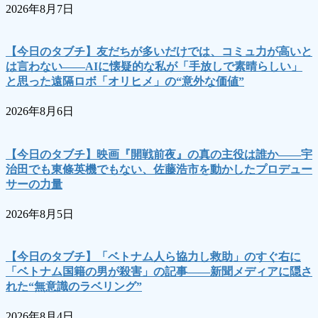
2026年8月7日
【今日のタブチ】友だちが多いだけでは、コミュ力が高いと
は言わない――AIに懐疑的な私が「手放しで素晴らしい」
と思った遠隔ロボ「オリヒメ」の“意外な価値”
2026年8月6日
【今日のタブチ】映画『開戦前夜』の真の主役は誰か――宇
治田でも東條英機でもない、佐藤浩市を動かしたプロデュー
サーの力量
2026年8月5日
【今日のタブチ】「ベトナム人ら協力し救助」のすぐ右に
「ベトナム国籍の男が殺害」の記事――新聞メディアに隠さ
れた“無意識のラベリング”
2026年8月4日