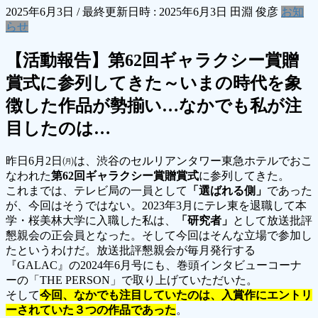
2025年6月3日
/ 最終更新日時 :
2025年6月3日
田淵 俊彦
お知
らせ
【活動報告】第62回ギャラクシー賞贈
賞式に参列してきた～いまの時代を象
徴した作品が勢揃い…なかでも私が注
目したのは…
昨日6月2日㈪は、渋谷のセルリアンタワー東急ホテルでおこ
なわれた
第62回ギャラクシー賞贈賞式
に参列してきた。
これまでは、テレビ局の一員として
「選ばれる側」
であった
が、今回はそうではない。2023年3月にテレ東を退職して本
学・桜美林大学に入職した私は、
「研究者」
として放送批評
懇親会の正会員となった。そして今回はそんな立場で参加し
たというわけだ。放送批評懇親会が毎月発行する
『GALAC』の2024年6月号にも、巻頭インタビューコーナ
ーの「THE PERSON」で取り上げていただいた。
そして
今回、なかでも注目していたのは、入賞作にエントリ
ーされていた３つの作品であった
。