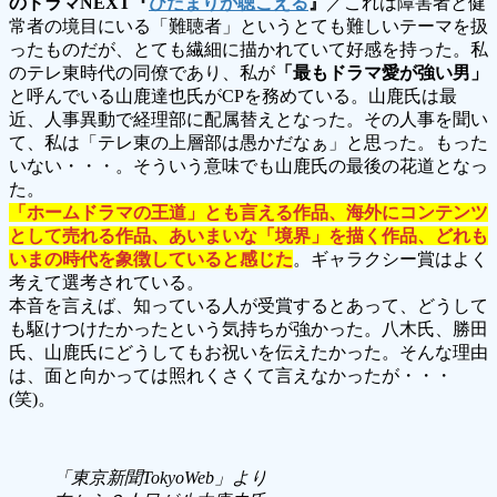
のドラマNEXT『
ひだまりが聴こえる
』
／これは障害者と健
常者の境目にいる「難聴者」というとても難しいテーマを扱
ったものだが、とても繊細に描かれていて好感を持った。私
のテレ東時代の同僚であり、私が
「最もドラマ愛が強い男」
と呼んでいる山鹿達也氏がCPを務めている。山鹿氏は最
近、人事異動で経理部に配属替えとなった。その人事を聞い
て、私は「テレ東の上層部は愚かだなぁ」と思った。もった
いない・・・。そういう意味でも山鹿氏の最後の花道となっ
た。
「ホームドラマの王道」とも言える作品、海外にコンテンツ
として売れる作品、あいまいな「境界」を描く作品、どれも
いまの時代を象徴していると感じた
。ギャラクシー賞はよく
考えて選考されている。
本音を言えば、知っている人が受賞するとあって、どうして
も駆けつけたかったという気持ちが強かった。八木氏、勝田
氏、山鹿氏にどうしてもお祝いを伝えたかった。そんな理由
は、面と向かっては照れくさくて言えなかったが・・・
(笑)。
「東京新聞TokyoWeb」より