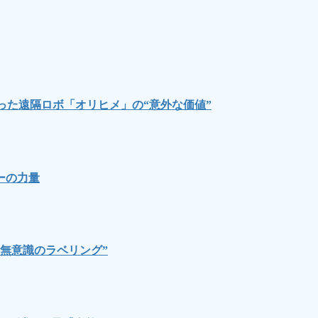
った遠隔ロボ「オリヒメ」の“意外な価値”
ーの力量
無意識のラベリング”