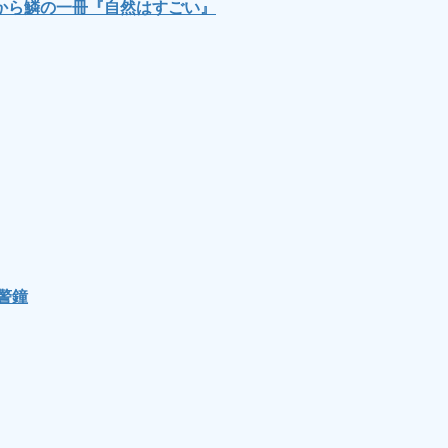
から鱗の一冊『自然はすごい』
警鐘