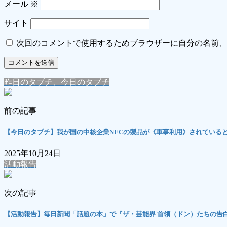
メール
※
サイト
次回のコメントで使用するためブラウザーに自分の名前、
昨日のタブチ、今日のタブチ
前の記事
【今日のタブチ】我が国の中核企業NECの製品が《軍事利用》されている
2025年10月24日
活動報告
次の記事
【活動報告】毎日新聞「話題の本」で『ザ・芸能界 首領（ドン）たちの告