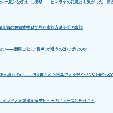
その“意外な答え”に衝撃……ヒマラヤの記憶とも繋がった、目
0年前の結婚式中継で見た水前寺清子氏の素顔
い――新聞ごとに“視点”が違うのはなぜなのか
るべきなのか――切り取られた言葉で人を裁く“SNS社会”への
―インド人兄弟漫画家デビューのニュースに思うこと