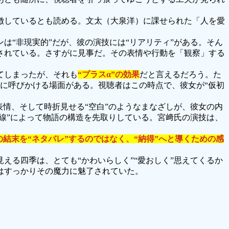
徴しているとも読める。文太（大泉洋）に課せられた「人を愛
は“非現実的”だが、彼の演技には“リアリティ”がある。そん
されている。さすがに見事だ。その表情や行動を「観察」する
てしまったが、それも
“プラスα”の効果
だと言えるだろう。た
に呼びかける場面がある。視聴者はこの時点で、彼女が“仮初
情、そして時折見せる“空白”のようなまなざしが、彼女の内
視線”によって物語の構造を先取りしている。宮﨑氏の演技は、
の結末を“ネタバレ”するのではなく、“納得”へと導くための感
る四季は、とても“かわいらしく”“愛おしく”思えてくるか
はすっかりその魔力に魅了されていた。