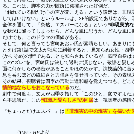
る。これは、脚本の力が随所に発揮された好例だ。
「触れている間だけ心の声が聞こえる」という設定は、非現
してはいけない」というルールは、SF的設定でありながら、
全体を通して、「突然、エスパーになる」という
“非現実的な
な状況に陥ってしまったら、どんな風に思うか、どんな風に
だけでも、このドラマの価値がある。
そして、何と言っても宮﨑あおい氏が素晴らしい。あまりに
とえば第1話で文太が社宅に到着すると、見知らぬ女性・四
(かりそめ)の妻”であることを知らされているが、四季自身は
この“ズレ”を、宮﨑氏は決して過剰に演じない。敬語と親し
面に何かしらの秘密があることをほのめかす。演技論的に言
息を呑むほどの繊細さと力強さを併せ持っていた。その表現
その結果、視聴者は四季の言動に違和感を覚えつつも、どこか
情的地ならしをおこなっている
のだ。
劇中で何度も、文太が四季を指して「このひと、変ですよね」
ら不思議だ。この
“狂気と愛らしさ”の同居
は、視聴者の感情
『ちょっとだけエスパー』は
「非現実の中の現実」を描いた
「TVer」HPより