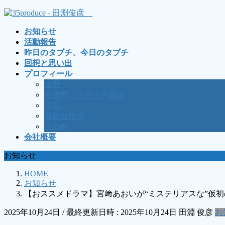
コ
ナ
ン
ビ
お知らせ
テ
ゲ
活動報告
ン
ー
昨日のタブチ、今日のタブチ
ツ
シ
回想と思い出
へ
ョ
プロフィール
ス
ン
略歴
キ
に
受賞歴・メディア露出
ッ
移
作品
プ
動
書籍出版物
その他
会社概要
お知らせ
HOME
お知らせ
【おススメドラマ】宮﨑あおいが“ミステリアスな”仮
2025年10月24日
/ 最終更新日時 :
2025年10月24日
田淵 俊彦
お