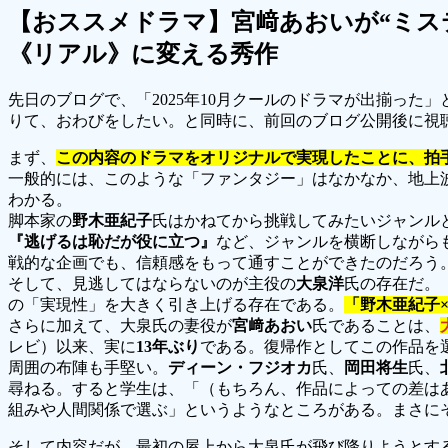
【おススメドラマ】宮﨑あおいが“ミス
《リアル》に変える秀作
先日のブログで、「2025年10月クールのドラマが出揃った
りて、おわびをしたい。と同時に、前回のブログ公開後に視
まず、
この内容のドラマをオリジナルで実現したことに、拍
一般的には、このような「ファンタジー」はなかなか、地上
わかる。
脚本家の
野木亜紀子
氏はかねてから挑戦してみたいジャンル
『逃げるは恥だが役に立つ』
など、ジャンルを横断しながら
戦的な企画でも、信頼感をもって通すことができたのだろう
そして、見逃してはならないのが主役の
大泉洋
氏の存在だ。
の「実現性」を大きく引き上げる存在である。
「野木亜紀子
さらに加えて、大泉氏の妻役が
宮﨑あおい
氏であることは、
レビ）以来、実に
13年ぶり
である。復帰作としてこの作品を
周囲の布陣も手堅い。
ディーン・フジオカ
氏、
岡田将生
氏、
尋ねる。すると学生は、「（もちろん、作品によっての差は
組みや人間関係で選ぶ」というようなところがある。まさに
そして内容だが、最初の屋上から大泉氏が飛び降りようとす