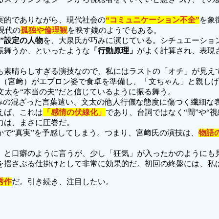
実的でありながら、現代社会の
“コミュニケーション不全”
を象
現代の
孤独や倫理観
を映す鏡のようでもある。
”設定の人物
を、大泉氏が巧みに演じている。シチュエーション
振舞うか、といったような
「行動原理」
がよく計算され、表現
も素晴らしすぎる演技なので、私にはラストの「オチ」が見え
季（宮﨑）がエプロン姿で食卓を準備し、「文ちゃん」と親しげ
文太を“本当の夫”だと信じているように振る舞う。
みの混ざった言葉遣い、文太の他人行儀な態度に傷つく繊細な表
えば、これは
「感情の伏線化」
であり、台詞ではなく“間”や“
力は、まさに圧巻だ。
で“真実”を予感してしまう。つまり、宮﨑氏の演技は、
物語
と口癖のように言うが、少し「狂気」が入ったかのようにも見え
を揺さぶる仕掛けとして非常に効果的だ。初回の終盤には、私
秀作
だ。引き続き、注目したい。