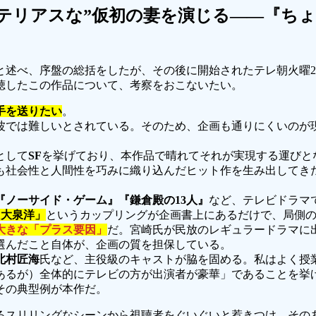
テリアスな”仮初の妻を演じる――『ち
」と述べ、序盤の総括をしたが、その後に開始されたテレ朝火曜2
聴したこの作品について、考察をおこないたい。
手を送りたい
。
波では難しいとされている。そのため、企画も通りにくいのが
として
SF
を挙げており、本作品で晴れてそれが実現する運びと
も社会性と人間性を巧みに織り込んだヒット作を生み出してきた
。
『ノーサイド・ゲーム』『鎌倉殿の13人』
など、テレビドラマ
×大泉洋」
というカップリングが企画書上にあるだけで、局側
大きな「プラス要因」
だ。宮崎氏が民放のレギュラードラマに出
選んだこと自体が、企画の質を担保している。
北村匠海
氏など、主役級のキャストが脇を固める。私はよく授
あるが）全体的にテレビの方が出演者が豪華」であることを挙
その典型例が本作だ。
るスリリングなシーンから視聴者をぐいぐいと惹きつけ、その