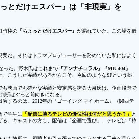
ょっとだけエスパー』は「非現実」を
1時枠の
『ちょっとだけエスパー』
が漏れていた。この場を借
現実だ。それはドラマプロデューサーを務めていた私にはよく
なった。野木氏はこれまで
『アンナチュラル』『MIU404』
。こうした実績があるからこそ、今回のようなSFという挑
でも映画でも確かな実績と安定感を誇る大泉氏は、企画段階で
の判断はぐっと前向きになる。
演するのは、2012年の『ゴーイング マイ ホーム』（関西テ
業で学生に
「配信に勝るテレビの優位性は何だと思うか？」
と
げる。キャストの方も、配信は「企画で選び」、テレビは「枠
あとも随所に、視聴者を引っ張ってゆこうとする工夫が見られ