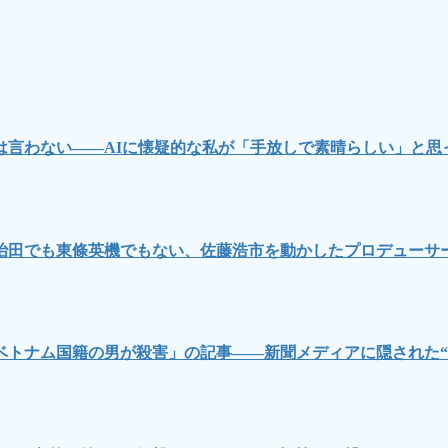
言わない――AIに懐疑的な私が「手放しで素晴らしい」と思
治田でも東條英機でもない、佐藤浩市を動かしたプロデューサ
ベトナム国籍の男が殺害」の記事――新聞メディアに隠された“