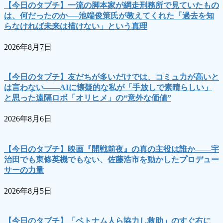
【今日のタブチ】一流の脚本家が網走刑務所で見ていたもの
は、何だったのか──池端俊策氏が教えてくれた「過去を知
らなければ未来は描けない」という真理
2026年8月7日
【今日のタブチ】友だちが多いだけでは、コミュ力が高いと
は言わない――AIに懐疑的な私が「手放しで素晴らしい」
と思った遠隔ロボ「オリヒメ」の“意外な価値”
2026年8月6日
【今日のタブチ】映画『開戦前夜』の真の主役は誰か――宇
治田でも東條英機でもない、佐藤浩市を動かしたプロデュー
サーの力量
2026年8月5日
【今日のタブチ】「ベトナム人ら協力し救助」のすぐ右に