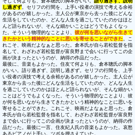
そして何よりも、倉本聰氏の脚本がいい。
語り過ぎず、説明
し過ぎず
。セリフの行間を、上手い役者の演技で考える余裕
があるのが嬉しかった。主人公が東京から去った後にどんな
生活をしていたのか、どんな人生を過ごしていたのかはほと
んど語られないが、そんな細かいことはどうでもよくなっ
た。そういう物理的なことより、
彼が何を思いながら生きて
きたかという精神的なことに思いを寄せることができた
。こ
れこそ、映画だよなぁと思った。倉本氏が自ら若松監督を指
名して、わざわざ若松監督が富良野まで会いに行ってこの企
画が決まったというのが、納得の作品だった。
最後に、音楽もよかった。住友て何よりも、倉本聰氏の脚本
がいい。語り過ぎず、説明し過ぎず。セリフの行間を、上手
い役者の演技で考える余裕があるのが嬉しかった。主人公が
東京から去った後にどんな生活をしていたのか、どんな人生
を過ごしていたのかはほとんど語られないが、そんな細かい
ことはどうでもよくなった。そういう物理的なことより、彼
が何を思いながら生きてきたかという精神的なことに思いを
寄せることができた。これこそ、映画だよなぁと思った。倉
本氏が自ら若松監督を指名して、わざわざ若松監督が富良野
まで会いに行ってこの企画が決まったというのが、納得の作
品だった。最後に一言、住友紀人氏の音楽もよかった。哀愁
あるピアノが上手い。ツボを押さえていた。