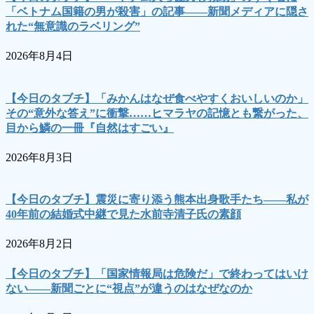
「ベトナム国籍の男が殺害」の記事――新聞メディアに隠さ
れた“無意識のラベリング”
2026年8月4日
【今日のタブチ】「みかんはなぜ食べやすくおいしいのか」
その“意外な答え”に衝撃……ヒマラヤの記憶とも繋がった、
目から鱗の一冊『自然はすごい』
2026年8月3日
【今日のタブチ】震災に寄り添う熊本出身歌手たち――私が
40年前の結婚式中継で見た水前寺清子氏の素顔
2026年8月2日
【今日のタブチ】「国家情報局は危険だ」で終わってはいけ
ない――新聞ごとに“視点”が違うのはなぜなのか