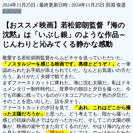
2024年11月25日
/ 最終更新日時 :
2024年11月25日
田淵 俊彦
お知らせ
【おススメ映画】若松節朗監督『海の
沈黙』は「いぶし銀」のような作品～
じんわりと沁みてくる静かな感動
敬愛する若松節朗監督からムビチケを送っていただいた。
「ノスタルジーを感じる映画です。奥様とどうぞ！」
と一筆
認められたお手紙が添えられていた。なんとお気遣いの方だ
ろう。ありがたく夫婦で観てきた。
まずファーストカットに痺れた。海に沈む太陽だ。私はドキ
ュメンタリー制作時代に、世界中の朝日と夕日を撮った。今
でも印象に残っているのがパタゴニアのピンク色の夕日だ。
そのことを思い出した。話を戻そう。
ファーストカットの夕日を見て、
「あれ、これはどこから撮
った太陽だろうか」
と思った。どう考えても、陸から撮った
感じの目線の高さではなかったからだ。そしてこの太陽の映
像が、映画の途中でまた出てくるのだが、やはり海のなかか
ら見た太陽だった。
「謎かけ」
としては、のっけからなかな