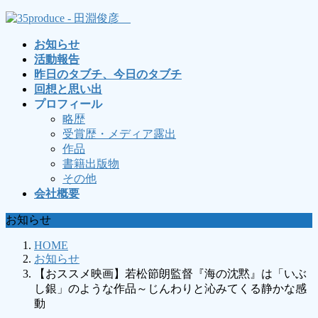
コ
ナ
ン
ビ
お知らせ
テ
ゲ
活動報告
ン
ー
昨日のタブチ、今日のタブチ
ツ
シ
回想と思い出
へ
ョ
プロフィール
ス
ン
略歴
キ
に
受賞歴・メディア露出
ッ
移
作品
プ
動
書籍出版物
その他
会社概要
お知らせ
HOME
お知らせ
【おススメ映画】若松節朗監督『海の沈黙』は「いぶ
し銀」のような作品～じんわりと沁みてくる静かな感
動