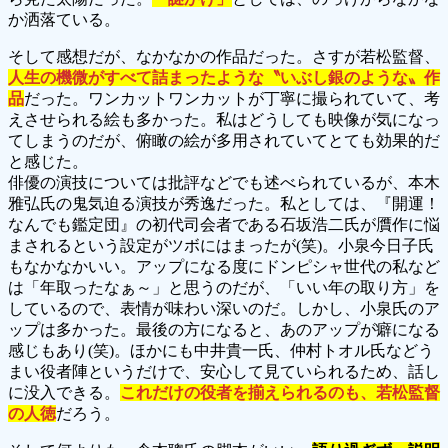
か洒落ている。
そして感想だが、なかなかの作品だった。さすが若松監督、
人生の機微がすべて詰まったような〝いぶし銀のような〟作
品
だった。ワンカットワンカットが丁寧に撮られていて、考
えさせられる絵も多かった。私はどうしても映像が気になっ
てしまうのだが、俯瞰の絵が多用されていてとても効果的だ
と感じた。
俳優の演技については批評などでも述べられているが、本木
雅弘氏の鬼気迫る演技が秀逸だった。私としては、『開運！
なんでも鑑定団』の初代司会者である石坂浩二氏が贋作に悩
まされるという設定がツボにはまったが(笑)。小泉今日子氏
もなかなかいい。アップになる度にドンピシャ世代の私など
は「年取ったなぁ～」と思うのだが、「いい年の取り方」を
しているので、表情が味わい深いのだ。しかし、小泉氏のア
ップは多かった。最後の方になると、あのアップが癖になる
感じもあり(笑)。ほかにも中井貴一氏、仲村トオル氏などう
まい役者陣というだけで、安心して見ていられるため、話し
に没入できる。
これだけの役者を揃えられるのも、若松監督
の人徳
だろう。