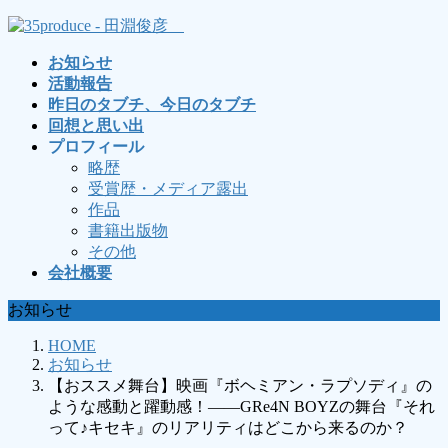
コ
ナ
ン
ビ
お知らせ
テ
ゲ
活動報告
ン
ー
昨日のタブチ、今日のタブチ
ツ
シ
回想と思い出
へ
ョ
プロフィール
ス
ン
略歴
キ
に
受賞歴・メディア露出
ッ
移
作品
プ
動
書籍出版物
その他
会社概要
お知らせ
HOME
お知らせ
【おススメ舞台】映画『ボヘミアン・ラプソディ』の
ような感動と躍動感！――GRe4N BOYZの舞台『それ
って♪キセキ』のリアリティはどこから来るのか？