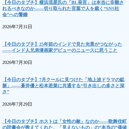
【今日のタブチ】横浜流星氏の「BL発言」は本当に非難さ
れるべきなのか――切り取られた言葉で人を裁く“SNS社
会”への警鐘
2026年7月31日
【今日のタブチ】25年前のインドで見た光景がつながった
――インド人兄弟漫画家デビューのニュースに思うこと
2026年7月30日
【今日のタブチ】7月クールに見つけた「地上波ドラマの鉱
脈」――蒼井優と松本若菜に共通する“引き出しの多さと深
さ”
2026年7月29日
【今日のタブチ】ホストは「女性の敵」なのか――歌舞伎町
の読書会が教えてくれた、「見えないもの」の“本当の”価値