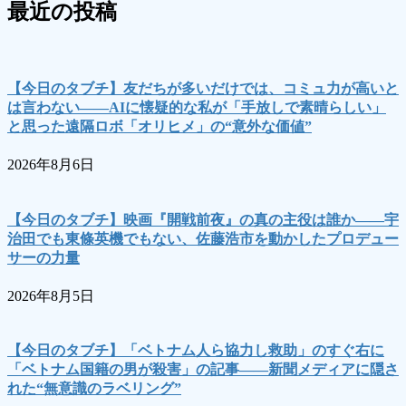
最近の投稿
【今日のタブチ】友だちが多いだけでは、コミュ力が高いと
は言わない――AIに懐疑的な私が「手放しで素晴らしい」
と思った遠隔ロボ「オリヒメ」の“意外な価値”
2026年8月6日
【今日のタブチ】映画『開戦前夜』の真の主役は誰か――宇
治田でも東條英機でもない、佐藤浩市を動かしたプロデュー
サーの力量
2026年8月5日
【今日のタブチ】「ベトナム人ら協力し救助」のすぐ右に
「ベトナム国籍の男が殺害」の記事――新聞メディアに隠さ
れた“無意識のラベリング”