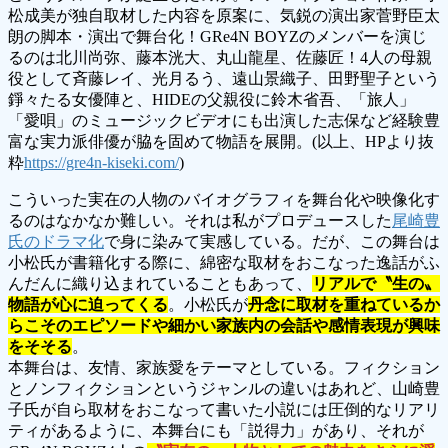
松成美が独自取材した内容を原案に、気鋭の演出家菅野臣太
朗の脚本・演出で舞台化！GRe4N BOYZのメンバーを演じ
るのは北川尚弥、藤本洸大、丸山龍星、佐藤匠！4人の母親
役として斉藤レイ、光月るう、遠山景織子、田野聖子という
錚々たる女優陣と、HIDEの父親役に鈴木省吾、「旅人」
「愛唄」のミュージックビデオにも出演した志保など経験豊
富な実力派俳優が脇を固めて物語を展開。(以上、HPより抜
粋
https://gre4n-kiseki.com/
)
こういった実在の人物のバイオグラフィを舞台化や映像化す
るのはなかなか難しい。それは私がプロデュースした
尾崎豊
氏のドラマ化
で身に染みて実感している。だが、この舞台は
小松氏が書籍化する際に、綿密な取材をおこなった逸話がふ
んだんに織り込まれていることもあって、
リアルで〝生の〟
物語が心に迫ってくる
。小松氏が
丹念に取材を重ねているか
らこそのエピソードや細かい家族内の会話や感情表現が興味
をそそる
。
本舞台は、友情、家族愛をテーマとしている。フィクション
とノンフィクションというジャンルの違いはあれど、山崎豊
子氏が自ら取材をおこなって書いた小説には圧倒的なリアリ
ティがあるように、本舞台にも「説得力」があり、それが