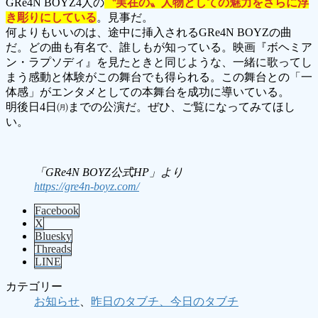
GRe4N BOYZ4人の
〝実在の〟人物としての魅力をさらに浮
き彫りにしている
。見事だ。
何よりもいいのは、途中に挿入されるGRe4N BOYZの曲
だ。どの曲も有名で、誰しもが知っている。映画『ボヘミア
ン・ラプソディ』を見たときと同じような、一緒に歌ってし
まう感動と体験がこの舞台でも得られる。この舞台との「一
体感」がエンタメとしての本舞台を成功に導いている。
明後日4日㈪までの公演だ。ぜひ、ご覧になってみてほし
い。
「GRe4N BOYZ公式HP」より
https://gre4n-boyz.com/
Facebook
X
Bluesky
Threads
LINE
カテゴリー
お知らせ
、
昨日のタブチ、今日のタブチ