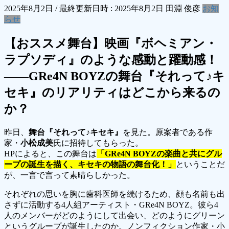
2025年8月2日
/ 最終更新日時 :
2025年8月2日
田淵 俊彦
お知
らせ
【おススメ舞台】映画『ボヘミアン・
ラプソディ』のような感動と躍動感！
――GRe4N BOYZの舞台『それって♪キ
セキ』のリアリティはどこから来るの
か？
昨日、
舞台『それって♪キセキ』
を見た。原案者である作
家・
小松成美
氏に招待してもらった。
HPによると、この舞台は
「GRe4N BOYZの楽曲と共にグル
ープの誕生を描く、キセキの物語の舞台化！」
ということだ
が、一言で言って素晴らしかった。
それぞれの思いを胸に歯科医師を続けるため、顔も名前も出
さずに活動する4人組アーティスト・GRe4N BOYZ。彼ら4
人のメンバーがどのようにして出会い、どのようにグリーン
というグループが誕生したのか。ノンフィクション作家・小