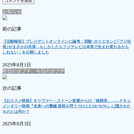
お知らせ
前の記事
【活動報告】プレジデントオンラインに論考：宿敵･ホリエモンと｢フジ社
長｣がまさかの共演…もしかしたらフジテレビは本気で生まれ変わるかも
しれない：を公開しました
2025年8月1日
昨日のタブチ、今日のタブチ
次の記事
【おススメ映画】オリヴァー・ストーン監督からの「挑戦状」――ドキュ
メンタリー映画『未来への警鐘 原発を問う NUCLEAR NOW』に隠された
ものとは何か？
2025年8月3日