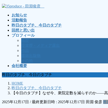
コ
ナ
ン
ビ
お知らせ
テ
ゲ
活動報告
ン
ー
昨日のタブチ、今日のタブチ
ツ
シ
回想と思い出
へ
ョ
プロフィール
ス
ン
略歴
キ
に
受賞歴・メディア露出
ッ
移
作品
プ
動
書籍出版物
その他
会社概要
昨日のタブチ、今日のタブチ
HOME
昨日のタブチ、今日のタブチ
【今日のタブチ】なぜ今、衆院定数を減らすのか――高
2025年12月17日
/ 最終更新日時 :
2025年12月17日
田淵 俊彦
昨