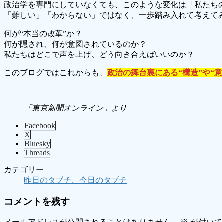
政治学を専門にしていなくても、このような変化は「私たち
「難しい」「わからない」ではなく、一歩踏み入れて考えて
何が“本当の改革”か？
何が隠され、何が意図されているのか？
私たちはどこで声を上げ、どう向き合えばいいのか？
このブログではこれからも、
政治の舞台裏にある“構造”や“意
「東京新聞オンライン」より
Facebook
X
Bluesky
Threads
カテゴリー
昨日のタブチ、今日のタブチ
コメントを残す
メールアドレスが公開されることはありません。
※
が付いて