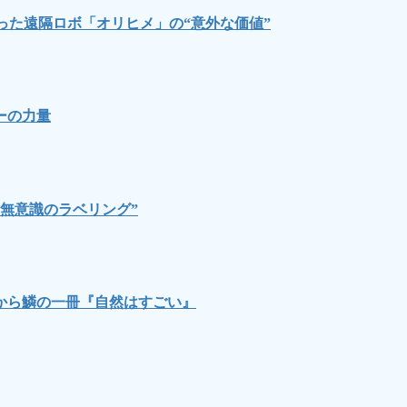
った遠隔ロボ「オリヒメ」の“意外な価値”
ーの力量
無意識のラベリング”
から鱗の一冊『自然はすごい』