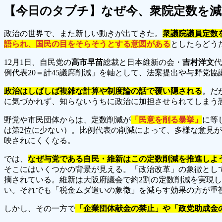
【今日のタブチ】なぜ今、衆院定数を減
政治の世界で、また新しい動きが出てきた。
衆議院議員定数
語られ、国民の目をそらそうとする意図がある
としたらどう
12月1日、自民党の
高市早苗
総裁と日本維新の会・
吉村洋文
代
例代表20＝計45議席削減」を軸として、法案提出や与野党
政治はしばしば複雑な計算や制度論の話で覆い隠される
。だ
に気づかれず、知らないうちに政治に加担させられてしまう
野党や市民団体からは、定数削減が
「民意を削る暴挙」
に等
は第2位に少ない）。比例代表の削減によって、多様な意見
映されにくくなる。
では、
なぜ与党である自民・維新はこの定数削減を推進しよ
そこにはいくつかの背景が見える。「政治改革」の象徴とし
摘されている。維新は大阪府議会で約2割の定数削減を実現し
い。それでも「税金ムダ遣いの象徴」を減らす効果の方が重
しかし、その一方で
「企業団体献金の禁止」や「政党助成金