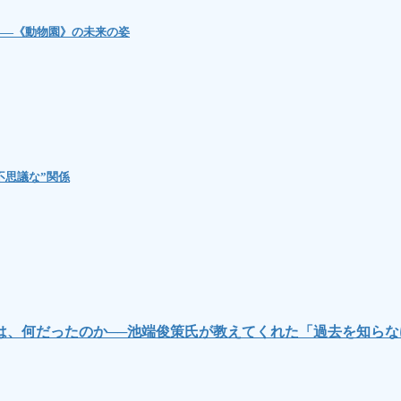
――《動物園》の未来の姿
“不思議な”関係
は、何だったのか──池端俊策氏が教えてくれた「過去を知ら