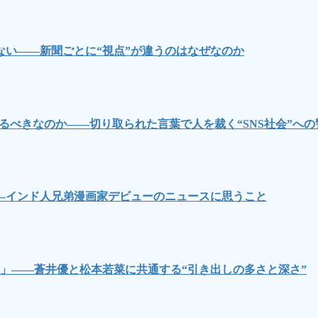
い――新聞ごとに“視点”が違うのはなぜなのか
るべきなのか――切り取られた言葉で人を裁く“SNS社会”への
―インド人兄弟漫画家デビューのニュースに思うこと
」――蒼井優と松本若菜に共通する“引き出しの多さと深さ”