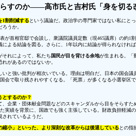
らすのか――高市氏と吉村氏「身を切る改
を1割削減する
という議論だ。政治学の専門家ではない私にとっ
だろうか。
表が首相官邸で会談し、衆議院議員定数（現465議席）の約1
協議による結論を図る。さらに、1年以内に結論が得られなけれ
がそれによって、私たち
国民が目を背ける余地
が生まれる。「
恐れがあるのではないか。
しいと強い批判が相次いでいる。理由は明白だ。日本の国会議員数は
が国会で取り残されやすくなる。「死票」が多くなる小選挙区
うとするのか？
て、企業・団体献金問題などのスキャンダルから目をそらすた
た実績を背景に、国政でも強く主張している。財政負担軽減の
視されているようだ。
の縮小」といった、より深刻な改革からは後退している
との指