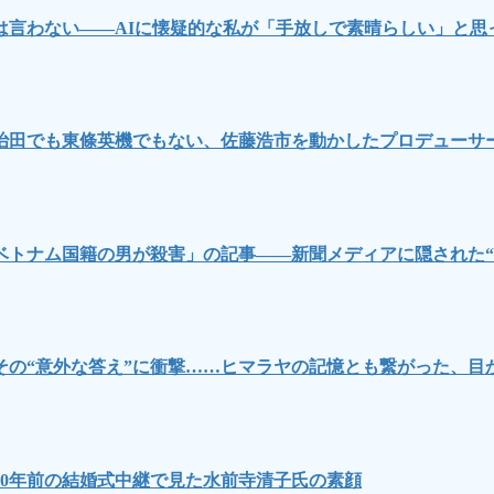
言わない――AIに懐疑的な私が「手放しで素晴らしい」と思
治田でも東條英機でもない、佐藤浩市を動かしたプロデューサ
ベトナム国籍の男が殺害」の記事――新聞メディアに隠された“
その“意外な答え”に衝撃……ヒマラヤの記憶とも繋がった、目
0年前の結婚式中継で見た水前寺清子氏の素顔