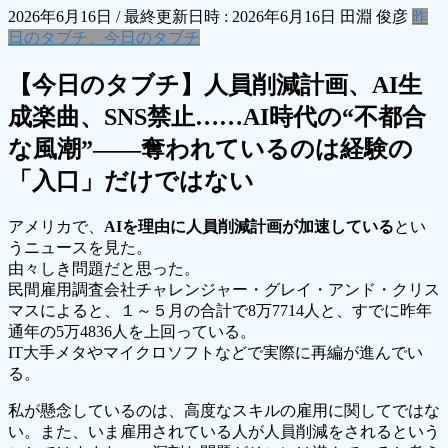
2026年6月16日
/ 最終更新日時 :
2026年6月16日
田淵 俊彦
昨
日のタブチ、今日のタブチ
【今日のタブチ】人員削減計画、AI生
成楽曲、SNS禁止……AI時代の“不都合
な風潮”――奪われているのは経験の
「入口」だけではない
アメリカで、
AIを理由に人員削減計画が加速している
とい
うニュースを見た。
由々しき問題だと思った。
民間雇用調査会社チャレンジャー・グレイ・アンド・クリス
マスによると、１～５月の合計で8万7714人と、すでに昨年
通年の5万4836人を上回っている。
IT大手メタやマイクロソフトなどで実際に再編が進んでい
る。
私が懸念しているのは、高度なスキルの雇用に関してではな
い。また、いま雇用されている人が人員削減をされるという