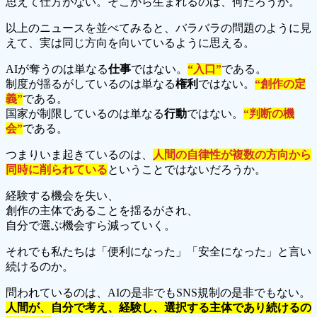
思えて仕方がない。そこから生まれるのは、何だろうか。
以上のニュースを並べてみると、バラバラの問題のように見
えて、実は同じ方向を向いているように思える。
AIが奪うのは単なる
仕事
ではない。
“入口”
である。
制度が揺るがしているのは単なる
権利
ではない。
“創作の定
義”
である。
国家が制限しているのは単なる
行動
ではない。
“判断の機
会”
である。
つまりいま起きているのは、
人間の自律性が複数の方向から
同時に削られている
ということではないだろうか。
経験する機会を失い、
創作の主体であることを揺るがされ、
自分で選ぶ機会すら減っていく。
それでも私たちは「便利になった」「安全になった」と言い
続けるのか。
問われているのは、AIの是非でもSNS規制の是非でもない。
人間が、自分で考え、経験し、選択する主体であり続けるの