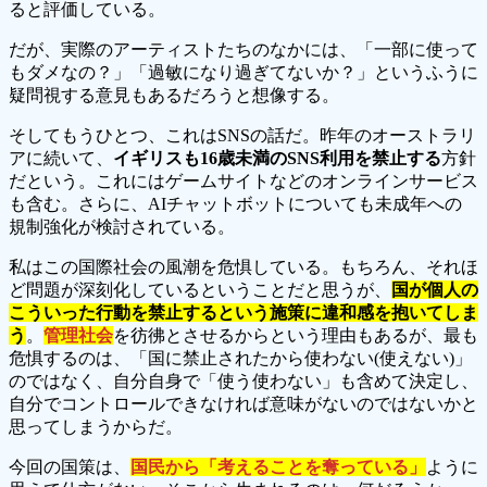
ると評価している。
だが、実際のアーティストたちのなかには、「一部に使って
もダメなの？」「過敏になり過ぎてないか？」というふうに
疑問視する意見もあるだろうと想像する。
そしてもうひとつ、これはSNSの話だ。昨年のオーストラリ
アに続いて、
イギリスも16歳未満のSNS利用を禁止する
方針
だという。これにはゲームサイトなどのオンラインサービス
も含む。さらに、AIチャットボットについても未成年への
規制強化が検討されている。
私はこの国際社会の風潮を危惧している。もちろん、それほ
ど問題が深刻化しているということだと思うが、
国が個人の
こういった行動を禁止するという施策に違和感を抱いてしま
う
。
管理社会
を彷彿とさせるからという理由もあるが、最も
危惧するのは、「国に禁止されたから使わない(使えない)」
のではなく、自分自身で「使う使わない」も含めて決定し、
自分でコントロールできなければ意味がないのではないかと
思ってしまうからだ。
今回の国策は、
国民から「考えることを奪っている」
ように