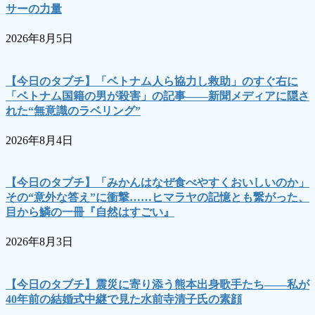
サーの力量
2026年8月5日
【今日のタブチ】「ベトナム人ら協力し救助」のすぐ右に
「ベトナム国籍の男が殺害」の記事――新聞メディアに隠さ
れた“無意識のラベリング”
2026年8月4日
【今日のタブチ】「みかんはなぜ食べやすくおいしいのか」
その“意外な答え”に衝撃……ヒマラヤの記憶とも繋がった、
目から鱗の一冊『自然はすごい』
2026年8月3日
【今日のタブチ】震災に寄り添う熊本出身歌手たち――私が
40年前の結婚式中継で見た水前寺清子氏の素顔