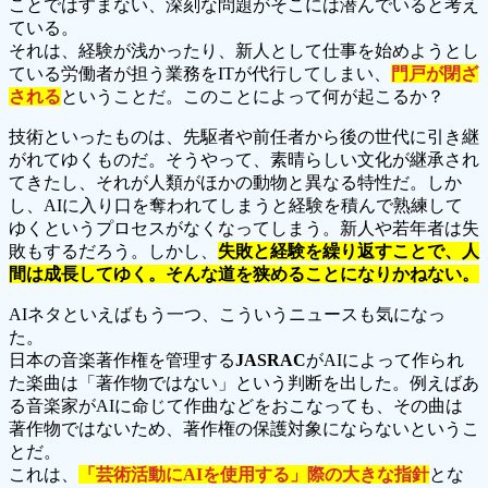
ことではすまない、深刻な問題がそこには潜んでいると考え
ている。
それは、経験が浅かったり、新人として仕事を始めようとし
ている労働者が担う業務をITが代行してしまい、
門戸が閉ざ
される
ということだ。このことによって何が起こるか？
技術といったものは、先駆者や前任者から後の世代に引き継
がれてゆくものだ。そうやって、素晴らしい文化が継承され
てきたし、それが人類がほかの動物と異なる特性だ。しか
し、AIに入り口を奪われてしまうと経験を積んで熟練して
ゆくというプロセスがなくなってしまう。新人や若年者は失
敗もするだろう。しかし、
失敗と経験を繰り返すことで、人
間は成長してゆく。そんな道を狭めることになりかねない。
AIネタといえばもう一つ、こういうニュースも気になっ
た。
日本の音楽著作権を管理する
JASRAC
がAIによって作られ
た楽曲は「著作物ではない」という判断を出した。例えばあ
る音楽家がAIに命じて作曲などをおこなっても、その曲は
著作物ではないため、著作権の保護対象にならないというこ
とだ。
これは、
「芸術活動にAIを使用する」際の大きな指針
とな