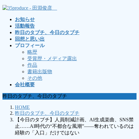
コ
ナ
ン
ビ
お知らせ
テ
ゲ
活動報告
ン
ー
昨日のタブチ、今日のタブチ
ツ
シ
回想と思い出
へ
ョ
プロフィール
ス
ン
略歴
キ
に
受賞歴・メディア露出
ッ
移
作品
プ
動
書籍出版物
その他
会社概要
昨日のタブチ、今日のタブチ
HOME
昨日のタブチ、今日のタブチ
【今日のタブチ】人員削減計画、AI生成楽曲、SNS禁
止……AI時代の“不都合な風潮”――奪われているのは
経験の「入口」だけではない