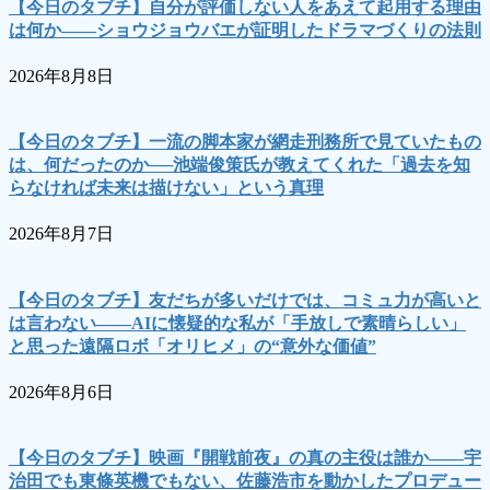
【今日のタブチ】自分が評価しない人をあえて起用する理由
は何か――ショウジョウバエが証明したドラマづくりの法則
2026年8月8日
【今日のタブチ】一流の脚本家が網走刑務所で見ていたもの
は、何だったのか──池端俊策氏が教えてくれた「過去を知
らなければ未来は描けない」という真理
2026年8月7日
【今日のタブチ】友だちが多いだけでは、コミュ力が高いと
は言わない――AIに懐疑的な私が「手放しで素晴らしい」
と思った遠隔ロボ「オリヒメ」の“意外な価値”
2026年8月6日
【今日のタブチ】映画『開戦前夜』の真の主役は誰か――宇
治田でも東條英機でもない、佐藤浩市を動かしたプロデュー