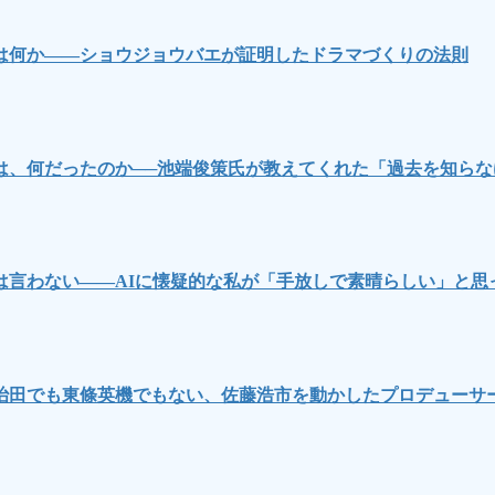
は何か――ショウジョウバエが証明したドラマづくりの法則
は、何だったのか──池端俊策氏が教えてくれた「過去を知ら
言わない――AIに懐疑的な私が「手放しで素晴らしい」と思
治田でも東條英機でもない、佐藤浩市を動かしたプロデューサ