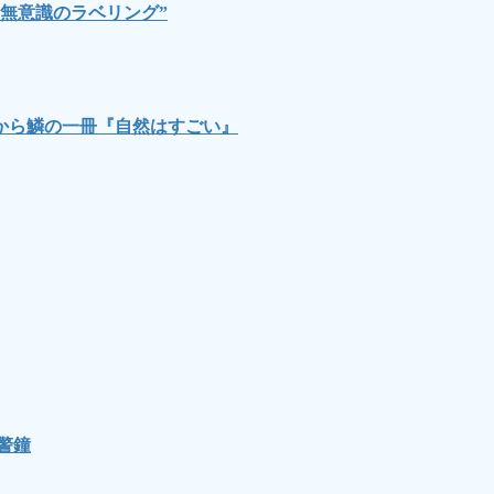
無意識のラベリング”
から鱗の一冊『自然はすごい』
警鐘