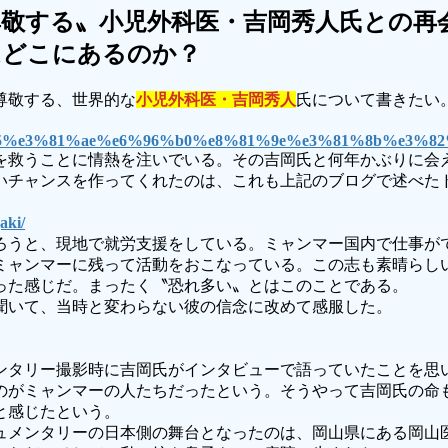
敬する〟小児外科医・吉岡秀人氏との再
はどこにあるのか？
尊敬する、世界的な
小児外科医・吉岡秀人
氏について書きたい
%97%a5%e3%81%ae%e6%96%b0%e8%81%9e%e3%81%8b%
を救うことに情熱を注いでいる。その吉岡氏と何年かぶりに会
いチャンスを作ってくれたのは、これも上記のブログで述べた
gaki/
ろうと、現地で就労支援をしている。ミャンマー国内で仕事が
ミャンマーに残って活動をおこなっている。この志も素晴らし
った感じだ。まったく〝恐れ多い〟とはこのことである。
聞いて、当時と変わらない彼の信念に改めて感服した。
メンタリー撮影時に吉岡氏がインタビューで語っていたことを思
のがミャンマーの人たちだったという。そうやって吉岡氏の命
と感じたという。
ュメンタリーの日本側の舞台となったのは、岡山県にある岡山