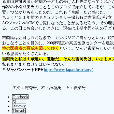
る青山興司医師が難病の子どもの受け入れ先になってくれた
作家の小松成美氏のこともこのブログで紹介しているが、こ
妻」つながりもあったのだ。これも「奇縁」だと感じた。
ちょうど２１年前のドキュメンタリー撮影時に吉岡氏が設立
ACジャパンのCMでご覧になったことがあるだろう。その
る。この日にお会いしたときに、現在は末期小児がんの子ど
吉岡氏は翌日も５時起きで、カンボジアに向かうという。現
おこなうことを目的に、200床程度の高度医療センターを建
地の医療者の育成も図ってゆく
という。なんと素晴らしいこ
いる患者がたくさんいる。
吉岡氏と私は１歳違い。還暦だ。そんな吉岡氏は、いまもメ
私もまだまだ負けてはいられない。
＊ジャパンハートHP☛
https://www.japanheart.org/
中央：吉岡氏、右：西垣氏、下：春菜氏
Facebook
X
Bluesky
Threads