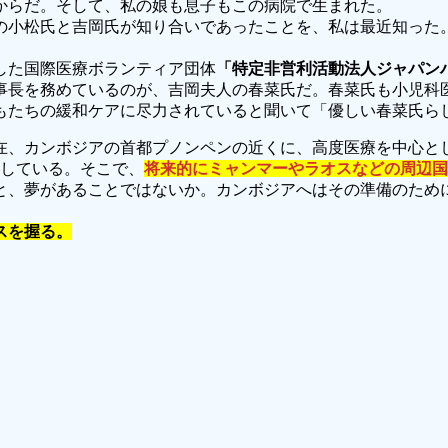
からだ。そして、私の娘も息子もこの病院で生まれた。
の小松氏と吉岡氏が知り合いであったことを、私は最近知った
した国際医療ボランティア団体
「特定非営利活動法人ジャパン
理事長を務めているのが、吉岡夫人の春菜氏だ。春菜氏も小児科
もたちの緩和ケアに尽力されていると聞いて「優しい春菜氏ら
在、カンボジアの首都プノンペンの近くに、高度医療を中心と
設している。そこで、
将来的にミャンマーやラオスなどの周辺国
と、夢があることではないか。カンボジアへはその準備のため
スを握る。