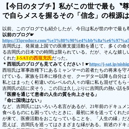
【今日のタブチ】私がこの世で最も〝尊
で自らメスを握るその「信念」の根源
以前、このブログでも紹介したが、今日は私が世の中で最も
以前のブログ☛
https://35produce.com/%e3%80%90%e4%bb%8a%e6
吉岡氏は、発展途上国での医療支援活動を通じて、多くの命
る吉岡氏の日本での時間は限られている。だが、そんな嬉し
くれた
J-SATの西垣充氏
だった。
＊西垣氏のブログも見てみてください！
☛
https://j-sat.jp/nishi
西垣氏は軍事政権下にあるミャンマーの若者たちの将来を守
げている。家族を日本に移住させ、クーデター以降も自分は
私とはまったく桁違いのレベルの人々の場に私も混ぜてもら
吉岡氏の話に戻そう。この日は久しぶりに吉岡氏の熱い話を
「医療を通じて患者の人生の質を向上させる」
「命に国境はない」
など、吉岡氏にはいろいろ名言があるが、21年前のドキュ
食べるものにも困っていたときに、最初に米を送ってくれた
が来て、医療活動をおこなっていることを、「人生の縁」だ
思えば、吉岡氏を巡ってはさまざまな縁がある。前述のドキ