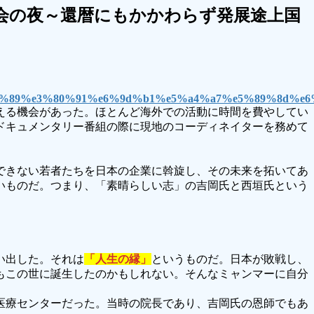
会の夜～還暦にもかかわらず発展途上国
。
e3%82%89%e3%80%91%e6%9d%b1%e5%a4%a7%e5%89%8d
える機会があった。ほとんど海外での活動に時間を費やしてい
ドキュメンタリー番組の際に現地のコーディネイターを務めて
できない若者たちを日本の企業に斡旋し、その未来を拓いてあ
いものだ。つまり、「素晴らしい志」の吉岡氏と西垣氏という
い出した。それは
「人生の縁」
というものだ。日本が敗戦し、
もこの世に誕生したのかもしれない。そんなミャンマーに自分
医療センターだった。当時の院長であり、吉岡氏の恩師でもあ