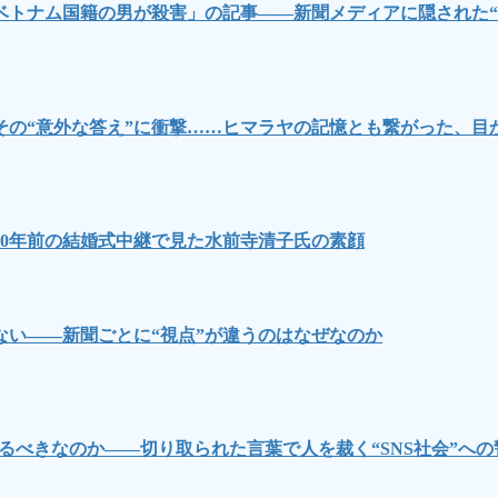
ベトナム国籍の男が殺害」の記事――新聞メディアに隠された“
その“意外な答え”に衝撃……ヒマラヤの記憶とも繋がった、目
0年前の結婚式中継で見た水前寺清子氏の素顔
い――新聞ごとに“視点”が違うのはなぜなのか
るべきなのか――切り取られた言葉で人を裁く“SNS社会”への