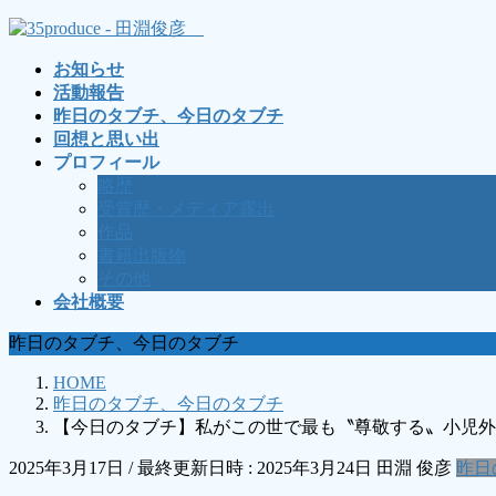
コ
ナ
ン
ビ
お知らせ
テ
ゲ
活動報告
ン
ー
昨日のタブチ、今日のタブチ
ツ
シ
回想と思い出
へ
ョ
プロフィール
ス
ン
略歴
キ
に
受賞歴・メディア露出
ッ
移
作品
プ
動
書籍出版物
その他
会社概要
昨日のタブチ、今日のタブチ
HOME
昨日のタブチ、今日のタブチ
【今日のタブチ】私がこの世で最も〝尊敬する〟小児外
2025年3月17日
/ 最終更新日時 :
2025年3月24日
田淵 俊彦
昨日