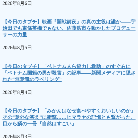
2026年8月6日
【今日のタブチ】映画『開戦前夜』の真の主役は誰か――宇
治田でも東條英機でもない、佐藤浩市を動かしたプロデュー
サーの力量
2026年8月5日
【今日のタブチ】「ベトナム人ら協力し救助」のすぐ右に
「ベトナム国籍の男が殺害」の記事――新聞メディアに隠さ
れた“無意識のラベリング”
2026年8月4日
【今日のタブチ】「みかんはなぜ食べやすくおいしいのか」
その“意外な答え”に衝撃……ヒマラヤの記憶とも繋がった、
目から鱗の一冊『自然はすごい』
2026年8月3日