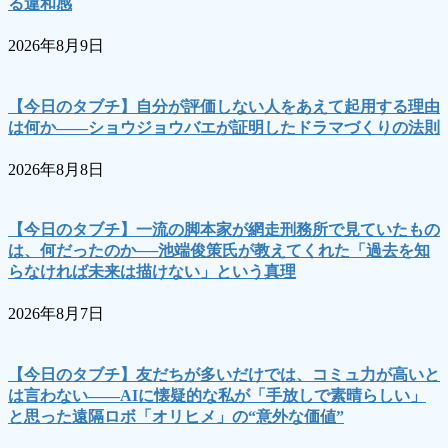
る違和感
2026年8月9日
【今日のタブチ】自分が評価しない人をあえて起用する理由
は何か――ショウジョウバエが証明したドラマづくりの法則
2026年8月8日
【今日のタブチ】一流の脚本家が網走刑務所で見ていたもの
は、何だったのか──池端俊策氏が教えてくれた「過去を知
らなければ未来は描けない」という真理
2026年8月7日
【今日のタブチ】友だちが多いだけでは、コミュ力が高いと
は言わない――AIに懐疑的な私が「手放しで素晴らしい」
と思った遠隔ロボ「オリヒメ」の“意外な価値”