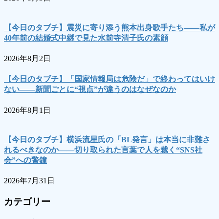
【今日のタブチ】震災に寄り添う熊本出身歌手たち――私が
40年前の結婚式中継で見た水前寺清子氏の素顔
2026年8月2日
【今日のタブチ】「国家情報局は危険だ」で終わってはいけ
ない――新聞ごとに“視点”が違うのはなぜなのか
2026年8月1日
【今日のタブチ】横浜流星氏の「BL発言」は本当に非難さ
れるべきなのか――切り取られた言葉で人を裁く“SNS社
会”への警鐘
2026年7月31日
カテゴリー