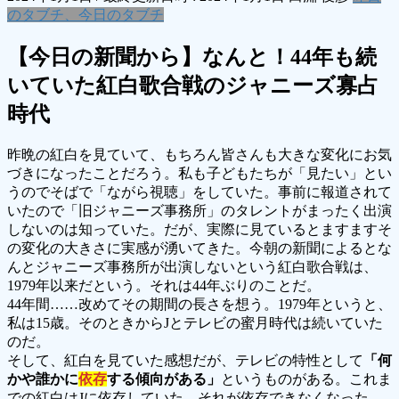
のタブチ、今日のタブチ
【今日の新聞から】なんと！44年も続
いていた紅白歌合戦のジャニーズ寡占
時代
昨晩の紅白を見ていて、もちろん皆さんも大きな変化にお気
づきになったことだろう。私も子どもたちが「見たい」とい
うのでそばで「ながら視聴」をしていた。事前に報道されて
いたので「旧ジャニーズ事務所」のタレントがまったく出演
しないのは知っていた。だが、実際に見ているとますますそ
の変化の大きさに実感が湧いてきた。今朝の新聞によるとな
んとジャニーズ事務所が出演しないという紅白歌合戦は、
1979年以来だという。それは44年ぶりのことだ。
44年間……改めてその期間の長さを想う。1979年というと、
私は15歳。そのときからJとテレビの蜜月時代は続いていた
のだ。
そして、紅白を見ていた感想だが、テレビの特性として
「何
かや誰かに
依存
する傾向がある」
というものがある。これま
での紅白はJに依存していた。それが依存できなくなった。