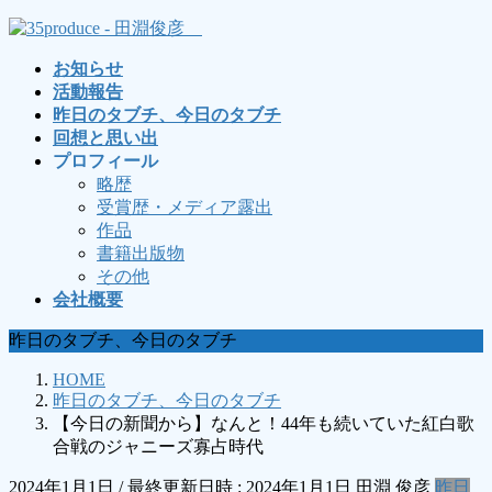
コ
ナ
ン
ビ
お知らせ
テ
ゲ
活動報告
ン
ー
昨日のタブチ、今日のタブチ
ツ
シ
回想と思い出
へ
ョ
プロフィール
ス
ン
略歴
キ
に
受賞歴・メディア露出
ッ
移
作品
プ
動
書籍出版物
その他
会社概要
昨日のタブチ、今日のタブチ
HOME
昨日のタブチ、今日のタブチ
【今日の新聞から】なんと！44年も続いていた紅白歌
合戦のジャニーズ寡占時代
2024年1月1日
/ 最終更新日時 :
2024年1月1日
田淵 俊彦
昨日