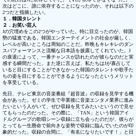
次はどこに、誰に依存することになったのか。それは以下の
2つだと指摘したい。
１．韓国タレント
２．お笑い芸人
Jの穴埋めをこの2つがやっていた。特に目立ったのが、韓国
勢の猛進である。韓国エンターテイメントの社会が厳しく、
レベルが高いところは周知のことだ。昨晩もキレキレのダン
スパフォーマンスと流暢な日本語を披露してくれていた。J
の衰退によって、一番チャンスが訪れたのが彼らなのだと実
感する瞬間だった。また逆に言えば、私たちはJが寡占して
いると目にすることができなかった韓国のタレントや歌手た
ちの姿を目にすることができるようになったというメリット
を享受している。
先日、テレビ東京の音楽番組『超音波』の収録を見学する機
会があった。ゼミの学生で卒業後に音楽エンタメ業界に進み
たいという人がいて、ぜひ収録を見てみたいというので見せ
てもらったのだった。その際に、「TAN」という韓国アイ
ドルグループの歌唱シーン収録に立ち会ったのだが、彼らが
とっても一生懸命で前向きな姿勢で収録に臨んでいたのが印
象的だった。収録の合間に、「有名になりたいです！」と日