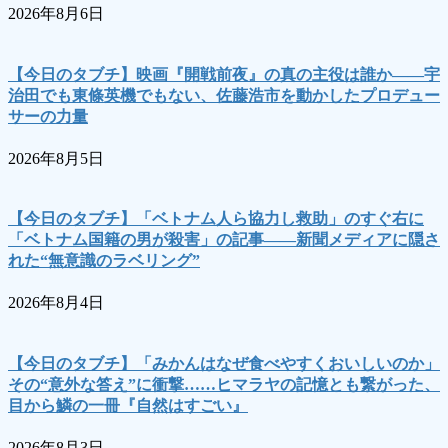
2026年8月6日
【今日のタブチ】映画『開戦前夜』の真の主役は誰か――宇
治田でも東條英機でもない、佐藤浩市を動かしたプロデュー
サーの力量
2026年8月5日
【今日のタブチ】「ベトナム人ら協力し救助」のすぐ右に
「ベトナム国籍の男が殺害」の記事――新聞メディアに隠さ
れた“無意識のラベリング”
2026年8月4日
【今日のタブチ】「みかんはなぜ食べやすくおいしいのか」
その“意外な答え”に衝撃……ヒマラヤの記憶とも繋がった、
目から鱗の一冊『自然はすごい』
2026年8月3日