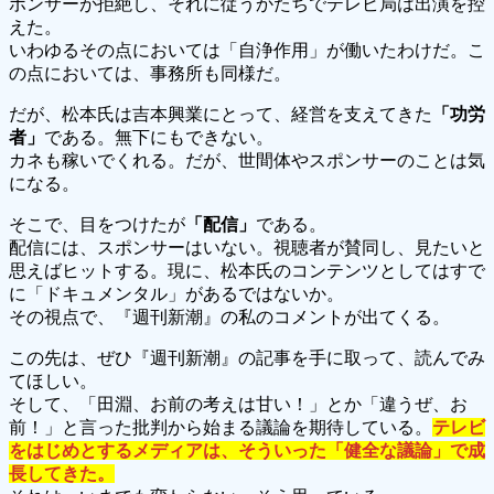
ポンサーが拒絶し、それに従うかたちでテレビ局は出演を控
えた。
いわゆるその点においては「自浄作用」が働いたわけだ。こ
の点においては、事務所も同様だ。
だが、松本氏は吉本興業にとって、経営を支えてきた
「功労
者」
である。無下にもできない。
カネも稼いでくれる。だが、世間体やスポンサーのことは気
になる。
そこで、目をつけたが
「配信」
である。
配信には、スポンサーはいない。視聴者が賛同し、見たいと
思えばヒットする。現に、松本氏のコンテンツとしてはすで
に「ドキュメンタル」があるではないか。
その視点で、『週刊新潮』の私のコメントが出てくる。
この先は、ぜひ『週刊新潮』の記事を手に取って、読んでみ
てほしい。
そして、「田淵、お前の考えは甘い！」とか「違うぜ、お
前！」と言った批判から始まる議論を期待している。
テレビ
をはじめとするメディアは、そういった「健全な議論」で成
長してきた。