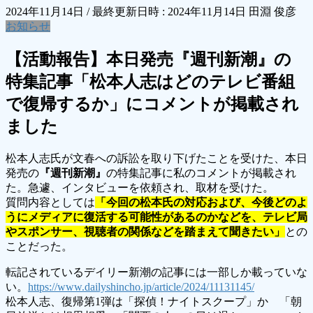
2024年11月14日
/ 最終更新日時 :
2024年11月14日
田淵 俊彦
お知らせ
【活動報告】本日発売『週刊新潮』の
特集記事「松本人志はどのテレビ番組
で復帰するか」にコメントが掲載され
ました
松本人志氏が文春への訴訟を取り下げたことを受けた、本日
発売の
『週刊新潮』
の特集記事に私のコメントが掲載され
た。急遽、インタビューを依頼され、取材を受けた。
質問内容としては
「今回の松本氏の対応および、今後どのよ
うにメディアに復活する可能性があるのかなどを、テレビ局
やスポンサー、視聴者の関係などを踏まえて聞きたい」
との
ことだった。
転記されているデイリー新潮の記事には一部しか載っていな
い。
https://www.dailyshincho.jp/article/2024/11131145/
松本人志、復帰第1弾は「探偵！ナイトスクープ」か 「朝