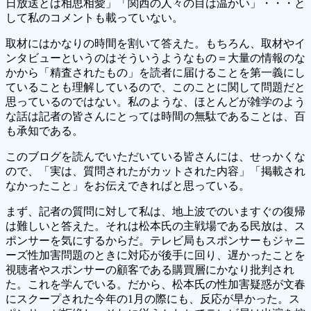
日放送とは相思相愛」「関西の人々の目は温かい」・・・と
して私のコメントも載っていない。
取材にはかなりの時間を割いて答えた。もちろん、取材やイ
ンタビューというのはそういうようなもの＝大量の情報のな
かから「精査されたもの」を読者に届けることを第一義にし
ていることも理解しているので、このことに関して問題だと
思っているのではない。私のような、ほとんどが雑学のよう
な話は記者の皆さんにとっては時間の無駄であることは、百
も承知である。
このブログを読んでいただいている皆さんには、せっかくな
ので、「実は、質問されたがカットされた内容」「掲載され
なかったこと」をお伝えできればと思っている。
まず、記者の質問に対して私は、地上波でのいますぐの復帰
は難しいと答えた。それは松本氏の主戦場である民放は、ス
ポンサーを気にするからだ。テレビ局もスポンサーもジャニ
ーズ性加害問題のときに対応が後手に回り、遅かったことを
視聴者やスポンサーの顧客である購買層にかなり批判され
た。これを学んでいる。だから、松本氏の性加害疑惑が文春
にスクープされた今年の1月の際にも、反応が早かった。ス