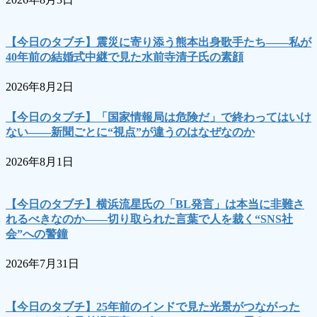
【今日のタブチ】震災に寄り添う熊本出身歌手たち――私が
40年前の結婚式中継で見た水前寺清子氏の素顔
2026年8月2日
【今日のタブチ】「国家情報局は危険だ」で終わってはいけ
ない――新聞ごとに“視点”が違うのはなぜなのか
2026年8月1日
【今日のタブチ】横浜流星氏の「BL発言」は本当に非難さ
れるべきなのか――切り取られた言葉で人を裁く“SNS社
会”への警鐘
2026年7月31日
【今日のタブチ】25年前のインドで見た光景がつながった