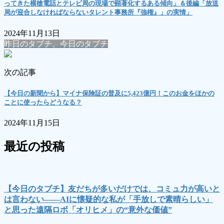
ってきた横槍電話とテレビ局の現場で顕著化するある傾向」＆後編「放送
局が迎合しなければならないタレント事務所『強権』」の実情」
2024年11月13日
昨日のタブチ、今日のタブチ
次の記事
【今日の新聞から】マイナ保険証の普及に5,423億円！このお金をほかの
ことに使ったらどうなる？
2024年11月15日
最近の投稿
【今日のタブチ】友だちが多いだけでは、コミュ力が高いと
は言わない――AIに懐疑的な私が「手放しで素晴らしい」
と思った遠隔ロボ「オリヒメ」の“意外な価値”