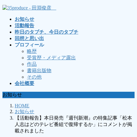
コ
ナ
ン
ビ
お知らせ
テ
ゲ
活動報告
ン
ー
昨日のタブチ、今日のタブチ
ツ
シ
回想と思い出
へ
ョ
プロフィール
ス
ン
略歴
キ
に
受賞歴・メディア露出
ッ
移
作品
プ
動
書籍出版物
その他
会社概要
お知らせ
HOME
お知らせ
【活動報告】本日発売『週刊新潮』の特集記事「松本
人志はどのテレビ番組で復帰するか」にコメントが掲
載されました