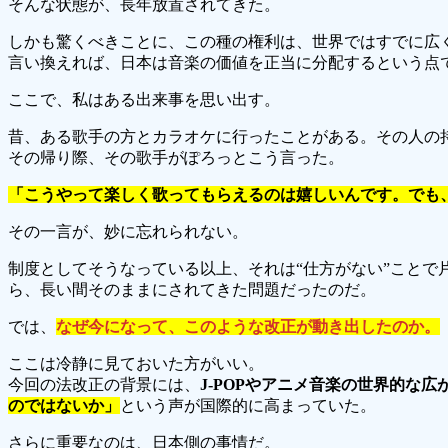
そんな状態が、長年放置されてきた。
しかも驚くべきことに、この種の権利は、世界ではすでに広
言い換えれば、日本は音楽の価値を正当に分配するという点
ここで、私はある出来事を思い出す。
昔、ある歌手の方とカラオケに行ったことがある。その人の
その帰り際、その歌手がぽろっとこう言った。
「こうやって楽しく歌ってもらえるのは嬉しいんです。でも
その一言が、妙に忘れられない。
制度としてそうなっている以上、それは“仕方がない”こと
ら、長い間そのままにされてきた問題だったのだ。
では、
なぜ今になって、このような改正が動き出したのか。
ここは冷静に見ておいた方がいい。
今回の法改正の背景には、
J-POPやアニメ音楽の世界的な広
のではないか」
という声が国際的に高まっていた。
さらに重要なのは、日本側の事情だ。