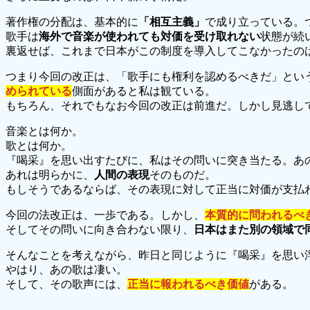
著作権の分配は、基本的に
「相互主義」
で成り立っている。
歌手は
海外で音楽が使われても対価を受け取れない
状態が続
裏返せば、これまで日本がこの制度を導入してこなかったの
つまり今回の改正は、「歌手にも権利を認めるべきだ」とい
められている
側面があると私は観ている。
もちろん、それでもなお今回の改正は前進だ。しかし見逃し
音楽とは何か。
歌とは何か。
『喝采』を思い出すたびに、私はその問いに突き当たる。あ
あれは明らかに、
人間の表現
そのものだ。
もしそうであるならば、その表現に対して正当に対価が支払
今回の法改正は、一歩である。しかし、
本質的に問われるべ
そしてその問いに向き合わない限り、
日本はまた別の領域で
そんなことを考えながら、昨日と同じように『喝采』を思い
やはり、あの歌は凄い。
そして、その歌声には、
正当に報われるべき価値
がある。