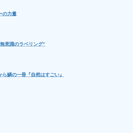
ーの力量
無意識のラベリング”
から鱗の一冊『自然はすごい』