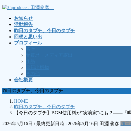
コ
ナ
ン
ビ
お知らせ
テ
ゲ
活動報告
ン
ー
昨日のタブチ、今日のタブチ
ツ
シ
回想と思い出
へ
ョ
プロフィール
ス
ン
略歴
キ
に
受賞歴・メディア露出
ッ
移
作品
プ
動
書籍出版物
その他
会社概要
昨日のタブチ、今日のタブチ
HOME
昨日のタブチ、今日のタブチ
【今日のタブチ】BGM使用料が“実演家”にも？――『
2026年5月16日
/ 最終更新日時 :
2026年5月16日
田淵 俊彦
昨日