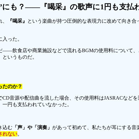
家”にも？――『喝采』の歌声に1円も支払
れ、
『喝采』
という楽曲が持つ圧倒的な表現力に改めて向き合
に入った。
だ――飲食店や商業施設などで流れるBGMの使用料について
、というものだ。
ったのか？
CD音源や配信曲を流した場合、その使用料はJASRACなど
、一円も支払われていなかった。
き込む
「声」や「演奏」
があって初めて、私たちが耳にする音
されない
。