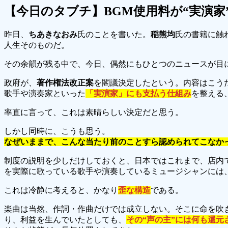
【今日のタブチ】BGM使用料が“実演
昨日、
ちあきなおみ
氏のことを書いた。
稲熊均
氏の書籍に触
人生そのものだ。
その余韻が残る中で、今日、偶然にもひとつのニュースが目
政府が、
著作権法改正案
を閣議決定したという。内容はこう
歌手や演奏家といった
「実演家」にも支払う仕組み
を整える
率直に言って、これは素晴らしい決定だと思う。
しかし同時に、こうも思う。
なぜいままで、こんな当たり前のことすら認められてこなか
制度の説明を少しだけしておくと、日本ではこれまで、店内で
を実際に歌っている歌手や演奏しているミュージシャンには
これは冷静に考えると、かなり
歪な構造
である。
楽曲は当然、作詞・作曲だけでは成立しない。そこに命を吹
り、利益を生んでいたとしても、
その“声の主”には何も還元