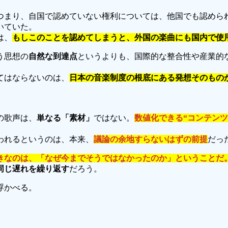
つまり、自国で認めていない権利については、他国でも認めら
いていた。
は、
もしこのことを認めてしまうと、外国の楽曲にも国内で使
う思想の
自然な到達点
というよりも、国際的な整合性や産業的
てはならないのは、
日本の音楽制度の根底にある発想そのもの
の歌声は、
単なる「素材」
ではない。
数値化できる“コンテンツ
われるというのは、本来、
議論の余地すらないはずの前提
だっ
きなのは、「なぜ今までそうではなかったのか」ということだ
同じ遅れを繰り返す
だろう。
浮かべる。