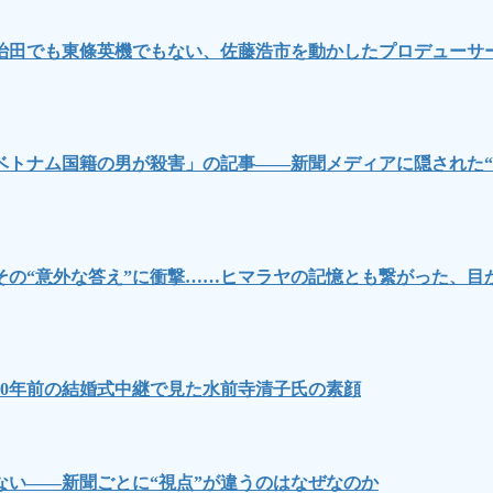
治田でも東條英機でもない、佐藤浩市を動かしたプロデューサ
ベトナム国籍の男が殺害」の記事――新聞メディアに隠された“
その“意外な答え”に衝撃……ヒマラヤの記憶とも繋がった、目
0年前の結婚式中継で見た水前寺清子氏の素顔
い――新聞ごとに“視点”が違うのはなぜなのか